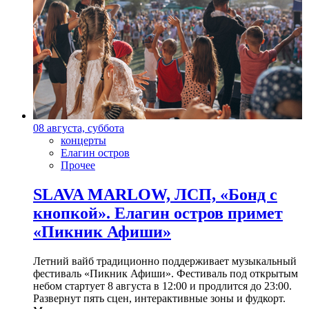
08 августа, суббота
концерты
Елагин остров
Прочее
SLAVA MARLOW, ЛСП, «Бонд с
кнопкой». Елагин остров примет
«Пикник Афиши»
Летний вайб традиционно поддерживает музыкальный
фестиваль «Пикник Афиши». Фестиваль под открытым
небом стартует 8 августа в 12:00 и продлится до 23:00.
Развернут пять сцен, интерактивные зоны и фудкорт.