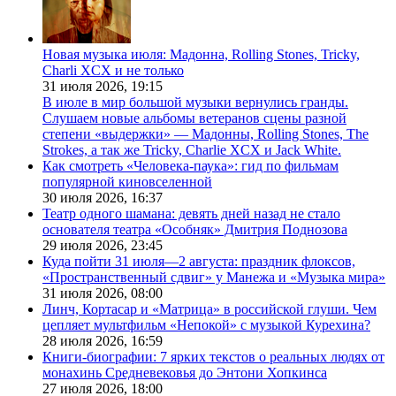
Новая музыка июля: Мадонна, Rolling Stones, Tricky,
Charli XCX и не только
31 июля 2026,
19:15
В июле в мир большой музыки вернулись гранды.
Слушаем новые альбомы ветеранов сцены разной
степени «выдержки» — Мадонны, Rolling Stones, The
Strokes, а так же Tricky, Charlie XCX и Jack White.
Как смотреть «Человека-паука»: гид по фильмам
популярной киновселенной
30 июля 2026,
16:37
Театр одного шамана: девять дней назад не стало
основателя театра «Особняк» Дмитрия Поднозова
29 июля 2026,
23:45
Куда пойти 31 июля—2 августа: праздник флоксов,
«Пространственный сдвиг» у Манежа и «Музыка мира»
31 июля 2026,
08:00
Линч, Кортасар и «Матрица» в российской глуши. Чем
цепляет мультфильм «Непокой» с музыкой Курехина?
28 июля 2026,
16:59
Книги-биографии: 7 ярких текстов о реальных людях от
монахинь Средневековья до Энтони Хопкинса
27 июля 2026,
18:00