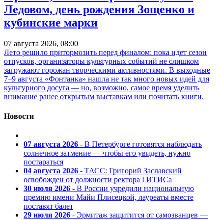
Ледовом, день рождения Зощенко и
кубинские марки
07 августа 2026, 08:00
Лето решило притормозить перед финалом: пока идет сезон
отпусков, организаторы культурных событий не слишком
загружают горожан творческими активностями. В выходные
7–9 августа «Фонтанка» нашла не так много новых идей для
культурного досуга — но, возможно, самое время уделить
внимание ранее открытым выставкам или почитать книги.
Новости
07 августа 2026
- В Петербурге готовятся наблюдать
солнечное затмение — чтобы его увидеть, нужно
постараться
04 августа 2026
- ТАСС: Григорий Заславский
освобожден от должности ректора ГИТИСа
30 июля 2026
- В России учредили национальную
премию имени Майи Плисецкой, лауреаты вместе
поставят балет
29 июля 2026
- Эрмитаж защитится от самозванцев —