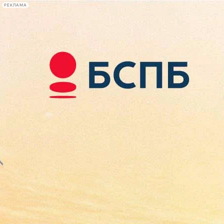
РЕКЛАМА
Афиша Plus
#телегид
Фонтанка.ру
Сегодня:
2026.08.08
23:18
Афиша Plus
кино
спектакли
выставки
концерты
лекции
книги
афиша плюс
новости
+