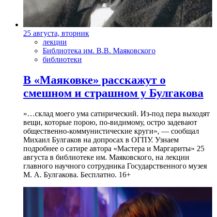
25 августа, вторник
лекции
Библиотека им. В.В. Маяковского
библиотеки
В «Маяковке» расскажут о
смешном и страшном у Булгакова
»…склад моего ума сатирический. Из-под пера выходят
вещи, которые порою, по-видимому, остро задевают
общественно-коммунистические круги», — сообщал
Михаил Булгаков на допросах в ОГПУ. Узнаем
подробнее о сатире автора «Мастера и Маргариты» 25
августа в библиотеке им. Маяковского, на лекции
главного научного сотрудника Государственного музея
М. А. Булгакова. Бесплатно. 16+