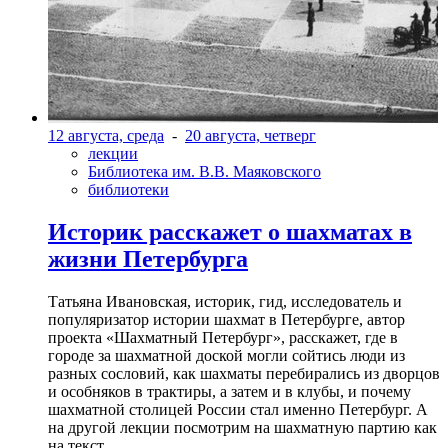
12 августа, среда
-
20 августа, четверг
лекции
Библиотека им. В.В. Маяковского
библиотеки
Историк расскажет о шахматах в
жизни Петербурга
Татьяна Ивановская, историк, гид, исследователь и
популяризатор истории шахмат в Петербурге, автор
проекта «Шахматный Петербург», расскажет, где в
городе за шахматной доской могли сойтись люди из
разных сословий, как шахматы перебирались из дворцов
и особняков в трактиры, а затем и в клубы, и почему
шахматной столицей России стал именно Петербург. А
на другой лекции посмотрим на шахматную партию как
на текст.