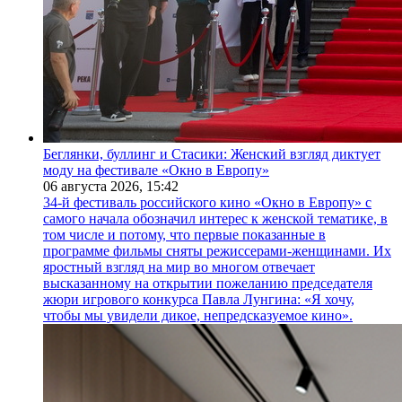
Беглянки, буллинг и Стасики: Женский взгляд диктует
моду на фестивале «Окно в Европу»
06 августа 2026,
15:42
34-й фестиваль российского кино «Окно в Европу» с
самого начала обозначил интерес к женской тематике, в
том числе и потому, что первые показанные в
программе фильмы сняты режиссерами-женщинами. Их
яростный взгляд на мир во многом отвечает
высказанному на открытии пожеланию председателя
жюри игрового конкурса Павла Лунгина: «Я хочу,
чтобы мы увидели дикое, непредсказуемое кино».