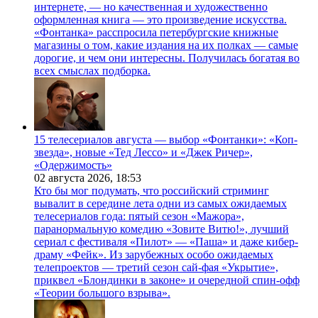
интернете, — но качественная и художественно
оформленная книга — это произведение искусства.
«Фонтанка» расспросила петербургские книжные
магазины о том, какие издания на их полках — самые
дорогие, и чем они интересны. Получилась богатая во
всех смыслах подборка.
15 телесериалов августа — выбор «Фонтанки»: «Коп-
звезда», новые «Тед Лессо» и «Джек Ричер»,
«Одержимость»
02 августа 2026,
18:53
Кто бы мог подумать, что российский стриминг
вывалит в середине лета одни из самых ожидаемых
телесериалов года: пятый сезон «Мажора»,
паранормальную комедию «Зовите Витю!», лучший
сериал с фестиваля «Пилот» — «Паша» и даже кибер-
драму «Фейк». Из зарубежных особо ожидаемых
телепроектов — третий сезон сай-фая «Укрытие»,
приквел «Блондинки в законе» и очередной спин-офф
«Теории большого взрыва».