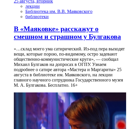
25 августа, вторник
лекции
Библиотека им. В.В. Маяковского
библиотеки
В «Маяковке» расскажут о
смешном и страшном у Булгакова
»…склад моего ума сатирический. Из-под пера выходят
вещи, которые порою, по-видимому, остро задевают
общественно-коммунистические круги», — сообщал
Михаил Булгаков на допросах в ОГПУ. Узнаем
подробнее о сатире автора «Мастера и Маргариты» 25
августа в библиотеке им. Маяковского, на лекции
главного научного сотрудника Государственного музея
М. А. Булгакова. Бесплатно. 16+