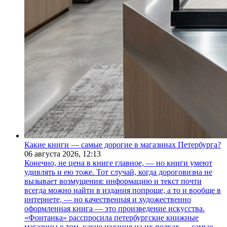
Какие книги — самые дорогие в магазинах Петербурга?
06 августа 2026,
12:13
Конечно, не цена в книге главное, — но книги умеют
удивлять и ею тоже. Тот случай, когда дороговизна не
вызывает возмущения: информацию и текст почти
всегда можно найти в издания попроще, а то и вообще в
интернете, — но качественная и художественно
оформленная книга — это произведение искусства.
«Фонтанка» расспросила петербургские книжные
магазины о том, какие издания на их полках — самые