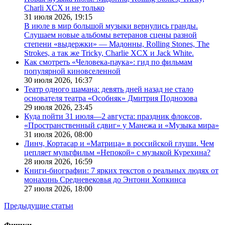
Charli XCX и не только
31 июля 2026,
19:15
В июле в мир большой музыки вернулись гранды.
Слушаем новые альбомы ветеранов сцены разной
степени «выдержки» — Мадонны, Rolling Stones, The
Strokes, а так же Tricky, Charlie XCX и Jack White.
Как смотреть «Человека-паука»: гид по фильмам
популярной киновселенной
30 июля 2026,
16:37
Театр одного шамана: девять дней назад не стало
основателя театра «Особняк» Дмитрия Поднозова
29 июля 2026,
23:45
Куда пойти 31 июля—2 августа: праздник флоксов,
«Пространственный сдвиг» у Манежа и «Музыка мира»
31 июля 2026,
08:00
Линч, Кортасар и «Матрица» в российской глуши. Чем
цепляет мультфильм «Непокой» с музыкой Курехина?
28 июля 2026,
16:59
Книги-биографии: 7 ярких текстов о реальных людях от
монахинь Средневековья до Энтони Хопкинса
27 июля 2026,
18:00
Предыдущие статьи