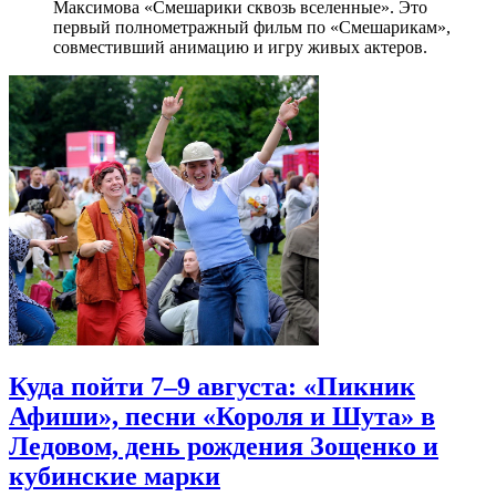
Максимова «Смешарики сквозь вселенные». Это
первый полнометражный фильм по «Смешарикам»,
совместивший анимацию и игру живых актеров.
Куда пойти 7–9 августа: «Пикник
Афиши», песни «Короля и Шута» в
Ледовом, день рождения Зощенко и
кубинские марки