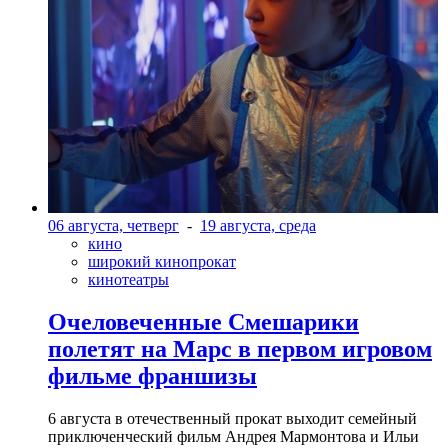
06 августа, четверг
-
19 августа, среда
кино
широкий кинопрокат
кинотеатры
Очеловеченные Смешарики
полетят на Марс в первом игровом
фильме франшизы
6 августа в отечественный прокат выходит семейный
приключенческий фильм Андрея Мармонтова и Ильи