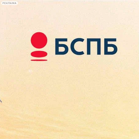
РЕКЛАМА
Афиша Plus
#телегид
Фонтанка.ру
Сегодня:
2026.08.08
16:55
Афиша Plus
кино
спектакли
выставки
концерты
лекции
книги
афиша плюс
новости
+