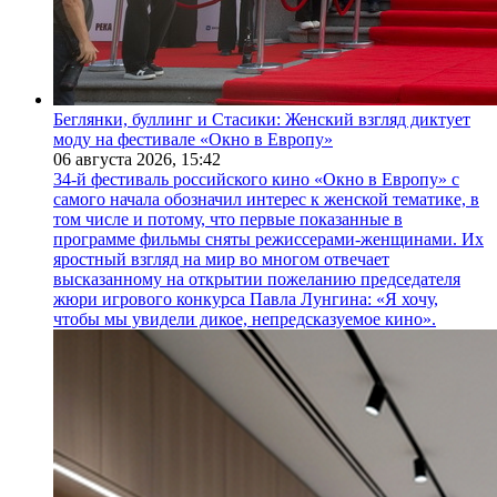
Беглянки, буллинг и Стасики: Женский взгляд диктует
моду на фестивале «Окно в Европу»
06 августа 2026,
15:42
34-й фестиваль российского кино «Окно в Европу» с
самого начала обозначил интерес к женской тематике, в
том числе и потому, что первые показанные в
программе фильмы сняты режиссерами-женщинами. Их
яростный взгляд на мир во многом отвечает
высказанному на открытии пожеланию председателя
жюри игрового конкурса Павла Лунгина: «Я хочу,
чтобы мы увидели дикое, непредсказуемое кино».