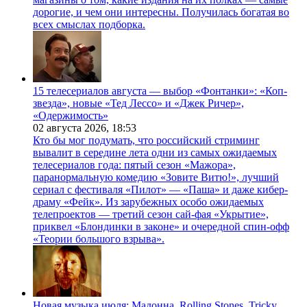
дорогие, и чем они интересны. Получилась богатая во
всех смыслах подборка.
15 телесериалов августа — выбор «Фонтанки»: «Коп-
звезда», новые «Тед Лессо» и «Джек Ричер»,
«Одержимость»
02 августа 2026,
18:53
Кто бы мог подумать, что российский стриминг
вывалит в середине лета одни из самых ожидаемых
телесериалов года: пятый сезон «Мажора»,
паранормальную комедию «Зовите Витю!», лучший
сериал с фестиваля «Пилот» — «Паша» и даже кибер-
драму «Фейк». Из зарубежных особо ожидаемых
телепроектов — третий сезон сай-фая «Укрытие»,
приквел «Блондинки в законе» и очередной спин-офф
«Теории большого взрыва».
Новая музыка июля: Мадонна, Rolling Stones, Tricky,