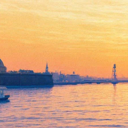
"Параграфы" Пабло
Пикассо