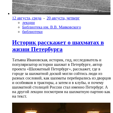
12 августа, среда
-
20 августа, четверг
лекции
Библиотека им. В.В. Маяковского
библиотеки
Историк расскажет о шахматах в
жизни Петербурга
Татьяна Ивановская, историк, гид, исследователь и
популяризатор истории шахмат в Петербурге, автор
проекта «Шахматный Петербург», расскажет, где в
городе за шахматной доской могли сойтись люди из
разных сословий, как шахматы перебирались из дворцов
и особняков в трактиры, а затем и в клубы, и почему
шахматной столицей России стал именно Петербург. А
на другой лекции посмотрим на шахматную партию как
на текст.