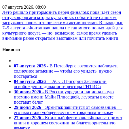
07 августа 2026, 08:00
Лето решило притормозить перед финалом: пока идет сезон
отпусков, организаторы культурных событий не слишком
загружают горожан творческими активностями. В выходные
7–9 августа «Фонтанка» нашла не так много новых идей для
культурного досуга — но, возможно, самое время уделить
внимание ранее открытым выставкам или почитать книги.
Новости
07 августа 2026
- В Петербурге готовятся наблюдать
солнечное затмение — чтобы его увидеть, нужно
постараться
04 августа 2026
- ТАСС: Григорий Заславский
освобожден от должности ректора ГИТИСа
30 июля 2026
- В России учредили национальную
премию имени Майи Плисецкой, лауреаты вместе
поставят балет
29 июля 2026
- Эрмитаж защитится от самозванцев —
его имя стало «общеизвестным товарным знаком»
27 июля 2026
- Книжный фестиваль «Фонарь» примет
книги в хорошем состоянии на благотворительную
ярмарку