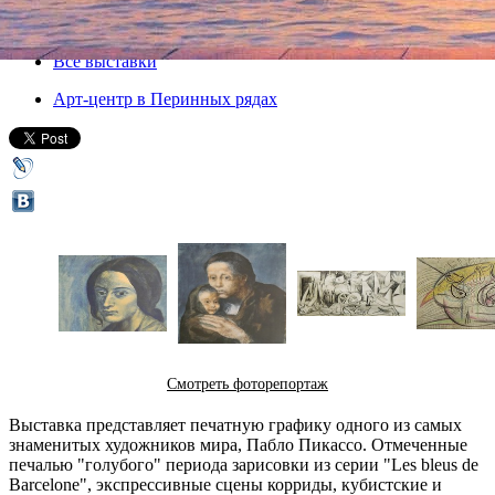
07 июня 2012, четверг
-
15 октября 2012, понедельник
Версия для печати
Все выставки
Арт-центр в Перинных рядах
Смотреть фоторепортаж
Выставка представляет печатную графику одного из самых
знаменитых художников мира, Пабло Пикассо. Отмеченные
печалью "голубого" периода зарисовки из серии "Les bleus de
Barcelone", экспрессивные сцены корриды, кубистские и