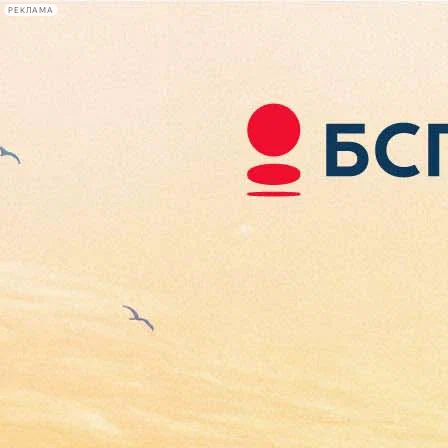
РЕКЛАМА
Афиша Plus
#телегид
Фонтанка.ру
Сегодня:
2026.08.07
16:07
Афиша Plus
кино
спектакли
выставки
концерты
лекции
книги
афиша плюс
новости
+