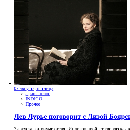
07 августа, пятница
афиша плюс
INDIGO
Прочее
Лев Лурье поговорит с Лизой Боярск
7 августа в атриуме отеля «Индиго» пройдет творческая 