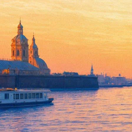
Боже, благослови Америку!
31 мая 2012, четверг
-
27 июня 2012, среда
Версия для печати