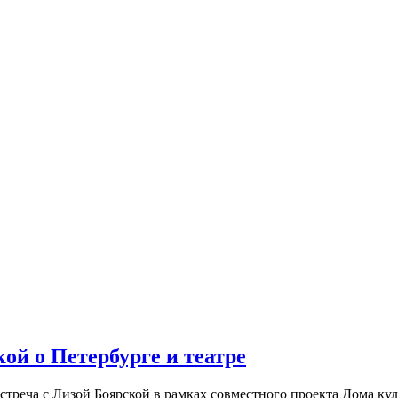
ой о Петербурге и театре
встреча с Лизой Боярской в рамках совместного проекта Дома к