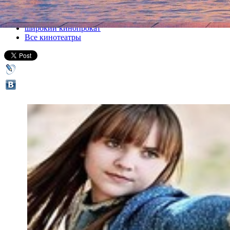
Все кино
широкий кинопрокат
Все кинотеатры