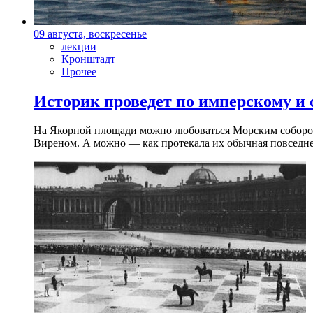
09 августа, воскресенье
лекции
Кронштадт
Прочее
Историк проведет по имперскому и
На Якорной площади можно любоваться Морским собором 
Виреном. А можно — как протекала их обычная повседнев