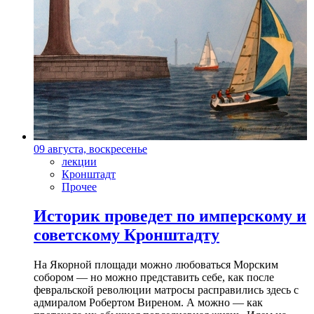
09 августа, воскресенье
лекции
Кронштадт
Прочее
Историк проведет по имперскому и
советскому Кронштадту
На Якорной площади можно любоваться Морским
собором — но можно представить себе, как после
февральской революции матросы расправились здесь с
адмиралом Робертом Виреном. А можно — как