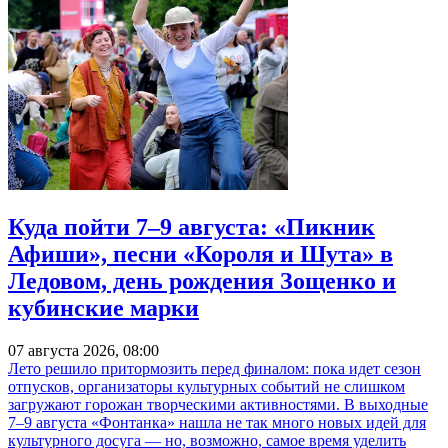
Куда пойти 7–9 августа: «Пикник
Афиши», песни «Короля и Шута» в
Ледовом, день рождения Зощенко и
кубинские марки
07 августа 2026, 08:00
Лето решило притормозить перед финалом: пока идет сезон
отпусков, организаторы культурных событий не слишком
загружают горожан творческими активностями. В выходные
7–9 августа «Фонтанка» нашла не так много новых идей для
культурного досуга — но, возможно, самое время уделить