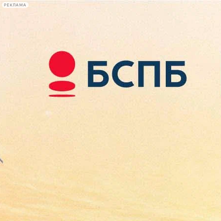
РЕКЛАМА
Афиша Plus
#телегид
Фонтанка.ру
Сегодня:
2026.08.08
20:21
Афиша Plus
кино
спектакли
выставки
концерты
лекции
книги
афиша плюс
новости
+