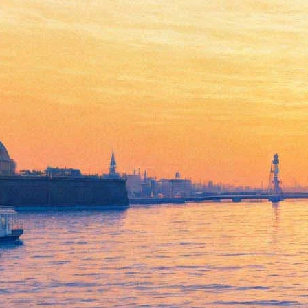
Голливуд и его влияние на
моду 1910—1960 годов.
Лектор Мэган Виртанен