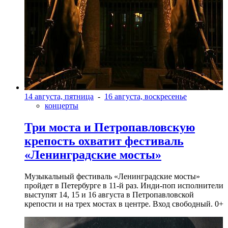
14 августа, пятница
-
16 августа, воскресенье
концерты
Три моста и Петропавловскую
крепость охватит фестиваль
«Ленинградские мосты»
Музыкальный фестиваль «Ленинградские мосты»
пройдет в Петербурге в 11-й раз. Инди-поп исполнители
выступят 14, 15 и 16 августа в Петропавловской
крепости и на трех мостах в центре. Вход свободный. 0+