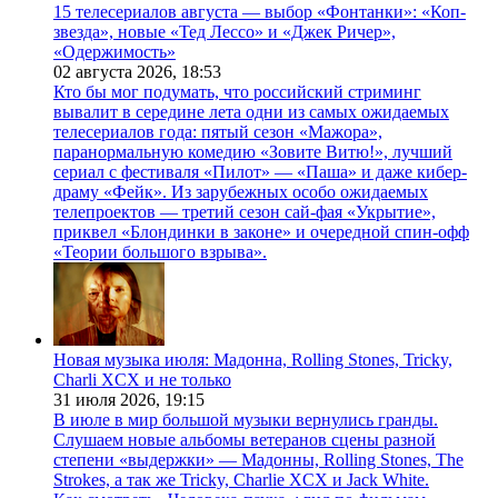
15 телесериалов августа — выбор «Фонтанки»: «Коп-
звезда», новые «Тед Лессо» и «Джек Ричер»,
«Одержимость»
02 августа 2026,
18:53
Кто бы мог подумать, что российский стриминг
вывалит в середине лета одни из самых ожидаемых
телесериалов года: пятый сезон «Мажора»,
паранормальную комедию «Зовите Витю!», лучший
сериал с фестиваля «Пилот» — «Паша» и даже кибер-
драму «Фейк». Из зарубежных особо ожидаемых
телепроектов — третий сезон сай-фая «Укрытие»,
приквел «Блондинки в законе» и очередной спин-офф
«Теории большого взрыва».
Новая музыка июля: Мадонна, Rolling Stones, Tricky,
Charli XCX и не только
31 июля 2026,
19:15
В июле в мир большой музыки вернулись гранды.
Слушаем новые альбомы ветеранов сцены разной
степени «выдержки» — Мадонны, Rolling Stones, The
Strokes, а так же Tricky, Charlie XCX и Jack White.