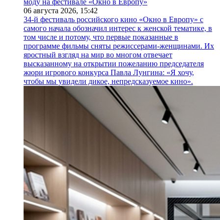
моду на фестивале «Окно в Европу»
06 августа 2026,
15:42
34-й фестиваль российского кино «Окно в Европу» с
самого начала обозначил интерес к женской тематике, в
том числе и потому, что первые показанные в
программе фильмы сняты режиссерами-женщинами. Их
яростный взгляд на мир во многом отвечает
высказанному на открытии пожеланию председателя
жюри игрового конкурса Павла Лунгина: «Я хочу,
чтобы мы увидели дикое, непредсказуемое кино».