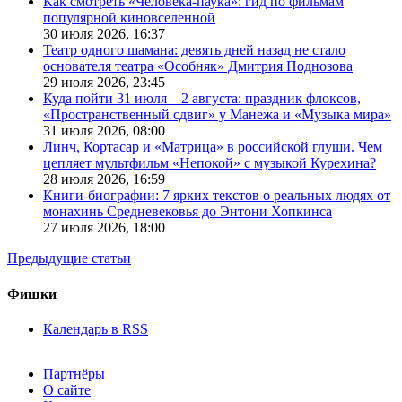
Как смотреть «Человека-паука»: гид по фильмам
популярной киновселенной
30 июля 2026,
16:37
Театр одного шамана: девять дней назад не стало
основателя театра «Особняк» Дмитрия Поднозова
29 июля 2026,
23:45
Куда пойти 31 июля—2 августа: праздник флоксов,
«Пространственный сдвиг» у Манежа и «Музыка мира»
31 июля 2026,
08:00
Линч, Кортасар и «Матрица» в российской глуши. Чем
цепляет мультфильм «Непокой» с музыкой Курехина?
28 июля 2026,
16:59
Книги-биографии: 7 ярких текстов о реальных людях от
монахинь Средневековья до Энтони Хопкинса
27 июля 2026,
18:00
Предыдущие статьи
Фишки
Календарь в RSS
Партнёры
О сайте