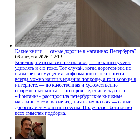
Какие книги — самые дорогие в магазинах Петербурга?
06 августа 2026,
12:13
Конечно, не цена в книге главное, — но книги умеют
удивлять и ею тоже. Тот случай, когда дороговизна не
вызывает возмущения: информацию и текст почти
всегда можно найти в издания попроще, а то и вообще в
интернете, — но качественная и художественно
оформленная книга — это произведение искусства.
«Фонтанка» расспросила петербургские книжные
магазины о том, какие издания на их полках — самые
дорогие, и чем они интересны. Получилась богатая во
всех смыслах подборка.