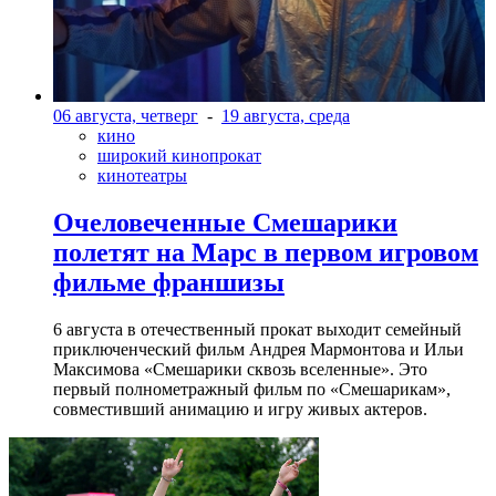
06 августа, четверг
-
19 августа, среда
кино
широкий кинопрокат
кинотеатры
Очеловеченные Смешарики
полетят на Марс в первом игровом
фильме франшизы
6 августа в отечественный прокат выходит семейный
приключенческий фильм Андрея Мармонтова и Ильи
Максимова «Смешарики сквозь вселенные». Это
первый полнометражный фильм по «Смешарикам»,
совместивший анимацию и игру живых актеров.