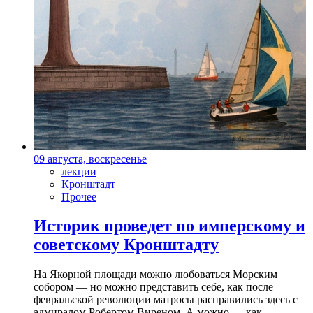
09 августа, воскресенье
лекции
Кронштадт
Прочее
Историк проведет по имперскому и
советскому Кронштадту
На Якорной площади можно любоваться Морским
собором — но можно представить себе, как после
февральской революции матросы расправились здесь с
адмиралом Робертом Виреном. А можно — как