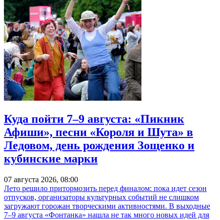
Куда пойти 7–9 августа: «Пикник
Афиши», песни «Короля и Шута» в
Ледовом, день рождения Зощенко и
кубинские марки
07 августа 2026, 08:00
Лето решило притормозить перед финалом: пока идет сезон
отпусков, организаторы культурных событий не слишком
загружают горожан творческими активностями. В выходные
7–9 августа «Фонтанка» нашла не так много новых идей для