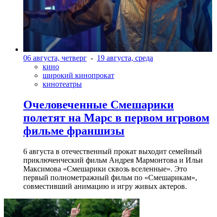
06 августа, четверг
-
19 августа, среда
кино
широкий кинопрокат
кинотеатры
Очеловеченные Смешарики
полетят на Марс в первом игровом
фильме франшизы
6 августа в отечественный прокат выходит семейный
приключенческий фильм Андрея Мармонтова и Ильи
Максимова «Смешарики сквозь вселенные». Это
первый полнометражный фильм по «Смешарикам»,
совместивший анимацию и игру живых актеров.