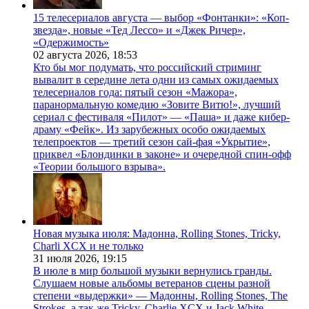
15 телесериалов августа — выбор «Фонтанки»: «Коп-
звезда», новые «Тед Лессо» и «Джек Ричер»,
«Одержимость»
02 августа 2026,
18:53
Кто бы мог подумать, что российский стриминг
вывалит в середине лета одни из самых ожидаемых
телесериалов года: пятый сезон «Мажора»,
паранормальную комедию «Зовите Витю!», лучший
сериал с фестиваля «Пилот» — «Паша» и даже кибер-
драму «Фейк». Из зарубежных особо ожидаемых
телепроектов — третий сезон сай-фая «Укрытие»,
приквел «Блондинки в законе» и очередной спин-офф
«Теории большого взрыва».
Новая музыка июля: Мадонна, Rolling Stones, Tricky,
Charli XCX и не только
31 июля 2026,
19:15
В июле в мир большой музыки вернулись гранды.
Слушаем новые альбомы ветеранов сцены разной
степени «выдержки» — Мадонны, Rolling Stones, The
Strokes, а так же Tricky, Charlie XCX и Jack White.