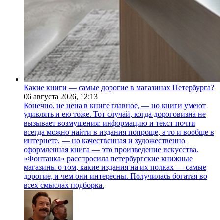
Какие книги — самые дорогие в магазинах Петербурга?
06 августа 2026,
12:13
Конечно, не цена в книге главное, — но книги умеют
удивлять и ею тоже. Тот случай, когда дороговизна не
вызывает возмущения: информацию и текст почти
всегда можно найти в издания попроще, а то и вообще в
интернете, — но качественная и художественно
оформленная книга — это произведение искусства.
«Фонтанка» расспросила петербургские книжные
магазины о том, какие издания на их полках — самые
дорогие, и чем они интересны. Получилась богатая во
всех смыслах подборка.