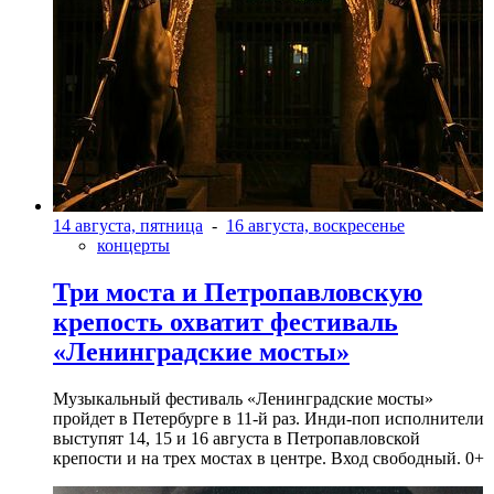
14 августа, пятница
-
16 августа, воскресенье
концерты
Три моста и Петропавловскую
крепость охватит фестиваль
«Ленинградские мосты»
Музыкальный фестиваль «Ленинградские мосты»
пройдет в Петербурге в 11-й раз. Инди-поп исполнители
выступят 14, 15 и 16 августа в Петропавловской
крепости и на трех мостах в центре. Вход свободный. 0+