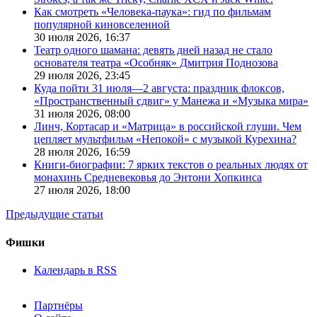
Как смотреть «Человека-паука»: гид по фильмам
популярной киновселенной
30 июля 2026,
16:37
Театр одного шамана: девять дней назад не стало
основателя театра «Особняк» Дмитрия Поднозова
29 июля 2026,
23:45
Куда пойти 31 июля—2 августа: праздник флоксов,
«Пространственный сдвиг» у Манежа и «Музыка мира»
31 июля 2026,
08:00
Линч, Кортасар и «Матрица» в российской глуши. Чем
цепляет мультфильм «Непокой» с музыкой Курехина?
28 июля 2026,
16:59
Книги-биографии: 7 ярких текстов о реальных людях от
монахинь Средневековья до Энтони Хопкинса
27 июля 2026,
18:00
Предыдущие статьи
Фишки
Календарь в RSS
Партнёры