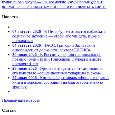
культурного досуга — но, возможно, самое время уделить
внимание ранее открытым выставкам или почитать книги.
Новости
07 августа 2026
- В Петербурге готовятся наблюдать
солнечное затмение — чтобы его увидеть, нужно
постараться
04 августа 2026
- ТАСС: Григорий Заславский
освобожден от должности ректора ГИТИСа
30 июля 2026
- В России учредили национальную
премию имени Майи Плисецкой, лауреаты вместе
поставят балет
29 июля 2026
- Эрмитаж защитится от самозванцев —
его имя стало «общеизвестным товарным знаком»
27 июля 2026
- Книжный фестиваль «Фонарь» примет
книги в хорошем состоянии на благотворительную
ярмарку
Предыдущие новости
Статьи