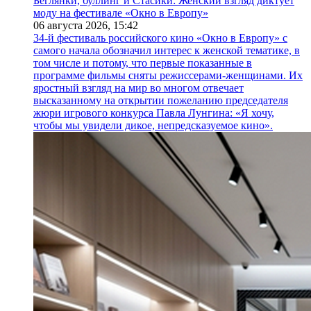
Беглянки, буллинг и Стасики: Женский взгляд диктует
моду на фестивале «Окно в Европу»
06 августа 2026,
15:42
34-й фестиваль российского кино «Окно в Европу» с
самого начала обозначил интерес к женской тематике, в
том числе и потому, что первые показанные в
программе фильмы сняты режиссерами-женщинами. Их
яростный взгляд на мир во многом отвечает
высказанному на открытии пожеланию председателя
жюри игрового конкурса Павла Лунгина: «Я хочу,
чтобы мы увидели дикое, непредсказуемое кино».