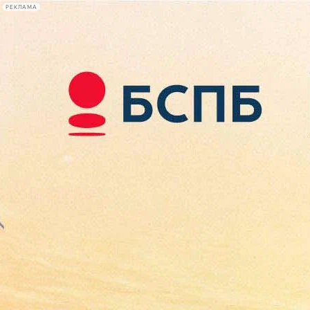
РЕКЛАМА
Афиша Plus
#телегид
Фонтанка.ру
Сегодня:
2026.08.08
07:32
Афиша Plus
кино
спектакли
выставки
концерты
лекции
книги
афиша плюс
новости
+