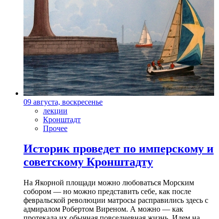
09 августа, воскресенье
лекции
Кронштадт
Прочее
Историк проведет по имперскому и
советскому Кронштадту
На Якорной площади можно любоваться Морским
собором — но можно представить себе, как после
февральской революции матросы расправились здесь с
адмиралом Робертом Виреном. А можно — как
протекала их обычная повседневная жизнь. Идем на