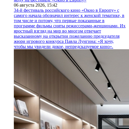
06 августа 2026,
15:42
34-й фестиваль российского кино «Окно в Европу» с
самого начала обозначил интерес к женской тематике, в
том числе и потому, что первые показанные в
программе фильмы сняты режиссерами-женщинами. Их
яростный взгляд на мир во многом отвечает
высказанному на открытии пожеланию председателя
жюри игрового конкурса Павла Лунгина: «Я хочу,
чтобы мы увидели дикое, непредсказуемое кино».