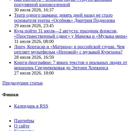
популярной киновселенной
30 июля 2026,
16:37
Театр одного шамана: девять дней назад не стало
основателя театра «Особняк» Дмитрия Поднозова
29 июля 2026,
23:45
Куда пойти 31 июля—2 августа: праздник флоксов,
«Пространственный сдвиг» у Манежа и «Музыка мира»
31 июля 2026,
08:00
Линч, Кортасар и «Матрица» в российской глуши. Чем
цепляет мультфильм «Непокой» с музыкой Курехина?
28 июля 2026,
16:59
Книги-биографии: 7 ярких текстов о реальных людях от
монахинь Средневековья до Энтони Хопкинса
27 июля 2026,
18:00
Предыдущие статьи
Фишки
Календарь в RSS
Партнёры
О сайте