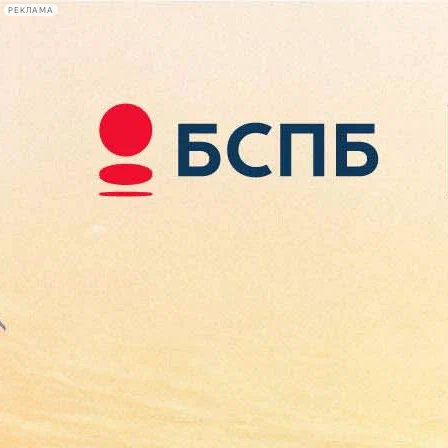
РЕКЛАМА
Афиша Plus
#телегид
Фонтанка.ру
Сегодня:
2026.08.08
16:20
Афиша Plus
кино
спектакли
выставки
концерты
лекции
книги
афиша плюс
новости
+