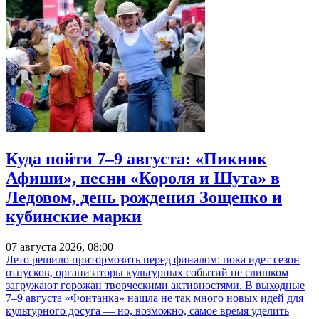
Куда пойти 7–9 августа: «Пикник
Афиши», песни «Короля и Шута» в
Ледовом, день рождения Зощенко и
кубинские марки
07 августа 2026, 08:00
Лето решило притормозить перед финалом: пока идет сезон
отпусков, организаторы культурных событий не слишком
загружают горожан творческими активностями. В выходные
7–9 августа «Фонтанка» нашла не так много новых идей для
культурного досуга — но, возможно, самое время уделить