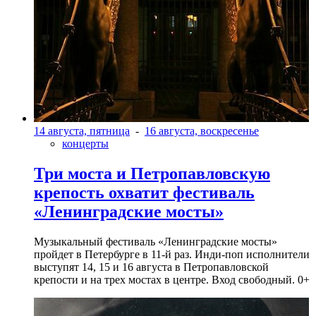
14 августа, пятница
-
16 августа, воскресенье
концерты
Три моста и Петропавловскую
крепость охватит фестиваль
«Ленинградские мосты»
Музыкальный фестиваль «Ленинградские мосты»
пройдет в Петербурге в 11-й раз. Инди-поп исполнители
выступят 14, 15 и 16 августа в Петропавловской
крепости и на трех мостах в центре. Вход свободный. 0+