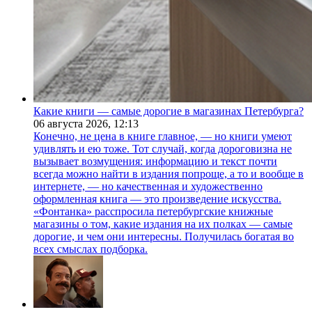
Какие книги — самые дорогие в магазинах Петербурга?
06 августа 2026,
12:13
Конечно, не цена в книге главное, — но книги умеют
удивлять и ею тоже. Тот случай, когда дороговизна не
вызывает возмущения: информацию и текст почти
всегда можно найти в издания попроще, а то и вообще в
интернете, — но качественная и художественно
оформленная книга — это произведение искусства.
«Фонтанка» расспросила петербургские книжные
магазины о том, какие издания на их полках — самые
дорогие, и чем они интересны. Получилась богатая во
всех смыслах подборка.