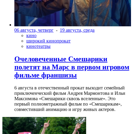
06 августа, четверг
-
19 августа, среда
кино
широкий кинопрокат
кинотеатры
Очеловеченные Смешарики
полетят на Марс в первом игровом
фильме франшизы
6 августа в отечественный прокат выходит семейный
приключенческий фильм Андрея Мармонтова и Ильи
Максимова «Смешарики сквозь вселенные». Это
первый полнометражный фильм по «Смешарикам»,
совместивший анимацию и игру живых актеров.