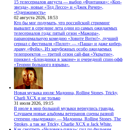
15 телесериалов августа — выбор «Фонтанки»: «Коп-
звезда», новые «Тед Лессо» и «Джек Ричер»,
«Одержимость»
02 августа 2026,
18:53
Кто бы мог подумать, что российский стриминг
вывалит в середине лета одни из самых ожидаемых
телесериалов года: пятый сезон «Мажора»,
паранормальную комедию «Зовите Витю!», лучший
сериал с фестиваля «Пилот» — «Паша» и даже кибер-
драму «Фейк». Из зарубежных особо ожидаемых
телепроектов — третий сезон сай-фая «Укрытие»,
приквел «Блондинки в законе» и очередной спин-офф
«Теории большого взрыва».
Новая музыка июля: Мадонна, Rolling Stones, Tricky,
Charli XCX и не только
31 июля 2026,
19:15
В июле в мир большой музыки вернулись гранды.
Слушаем новые альбомы ветеранов сцены разной
степени «выдержки» — Мадонны, Rolling Stones, The
Strokes, а так же Tricky, Charlie XCX и Jack White.
Как смотреть «Человека-паука»: гид по фильмам