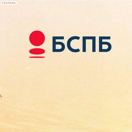
РЕКЛАМА
Афиша Plus
#телегид
Фонтанка.ру
Сегодня:
2026.08.08
15:04
Афиша Plus
кино
спектакли
выставки
концерты
лекции
книги
афиша плюс
новости
+