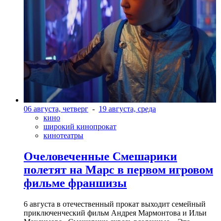
06 августа, четверг
-
19 августа, среда
кино
широкий кинопрокат
кинотеатры
Очеловеченные Смешарики
полетят на Марс в первом игровом
фильме франшизы
6 августа в отечественный прокат выходит семейный
приключенческий фильм Андрея Мармонтова и Ильи