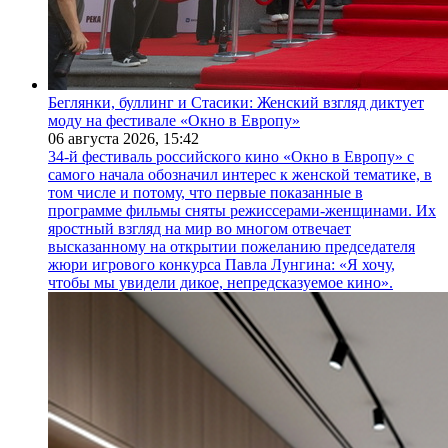
Беглянки, буллинг и Стасики: Женский взгляд диктует
моду на фестивале «Окно в Европу»
06 августа 2026,
15:42
34-й фестиваль российского кино «Окно в Европу» с
самого начала обозначил интерес к женской тематике, в
том числе и потому, что первые показанные в
программе фильмы сняты режиссерами-женщинами. Их
яростный взгляд на мир во многом отвечает
высказанному на открытии пожеланию председателя
жюри игрового конкурса Павла Лунгина: «Я хочу,
чтобы мы увидели дикое, непредсказуемое кино».