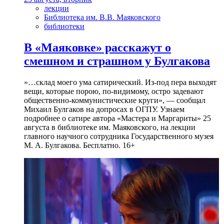
лекции
Библиотека им. В.В. Маяковского
библиотеки
В «Маяковке» расскажут о
смешном и страшном у Булгакова
»…склад моего ума сатирический. Из-под пера выходят
вещи, которые порою, по-видимому, остро задевают
общественно-коммунистические круги», — сообщал
Михаил Булгаков на допросах в ОГПУ. Узнаем
подробнее о сатире автора «Мастера и Маргариты» 25
августа в библиотеке им. Маяковского, на лекции
главного научного сотрудника Государственного музея
М. А. Булгакова. Бесплатно. 16+