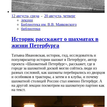
12 августа, среда
-
20 августа, четверг
лекции
Библиотека им. В.В. Маяковского
библиотеки
Историк расскажет о шахматах в
жизни Петербурга
Татьяна Ивановская, историк, гид, исследователь и
популяризатор истории шахмат в Петербурге, автор
проекта «Шахматный Петербург», расскажет, где в
городе за шахматной доской могли сойтись люди из
разных сословий, как шахматы перебирались из дворцов
и особняков в трактиры, а затем и в клубы, и почему
шахматной столицей России стал именно Петербург. А
на другой лекции посмотрим на шахматную партию как
на текст.