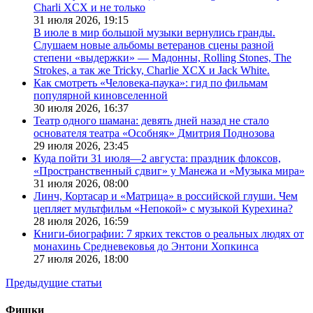
Charli XCX и не только
31 июля 2026,
19:15
В июле в мир большой музыки вернулись гранды.
Слушаем новые альбомы ветеранов сцены разной
степени «выдержки» — Мадонны, Rolling Stones, The
Strokes, а так же Tricky, Charlie XCX и Jack White.
Как смотреть «Человека-паука»: гид по фильмам
популярной киновселенной
30 июля 2026,
16:37
Театр одного шамана: девять дней назад не стало
основателя театра «Особняк» Дмитрия Поднозова
29 июля 2026,
23:45
Куда пойти 31 июля—2 августа: праздник флоксов,
«Пространственный сдвиг» у Манежа и «Музыка мира»
31 июля 2026,
08:00
Линч, Кортасар и «Матрица» в российской глуши. Чем
цепляет мультфильм «Непокой» с музыкой Курехина?
28 июля 2026,
16:59
Книги-биографии: 7 ярких текстов о реальных людях от
монахинь Средневековья до Энтони Хопкинса
27 июля 2026,
18:00
Предыдущие статьи
Фишки