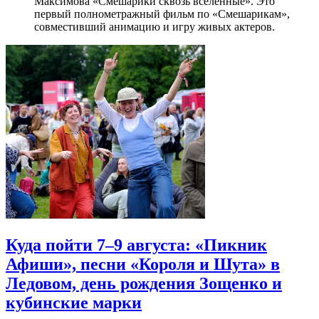
Максимова «Смешарики сквозь вселенные». Это
первый полнометражный фильм по «Смешарикам»,
совместивший анимацию и игру живых актеров.
Куда пойти 7–9 августа: «Пикник
Афиши», песни «Короля и Шута» в
Ледовом, день рождения Зощенко и
кубинские марки