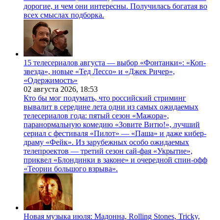
дорогие, и чем они интересны. Получилась богатая во
всех смыслах подборка.
15 телесериалов августа — выбор «Фонтанки»: «Коп-
звезда», новые «Тед Лессо» и «Джек Ричер»,
«Одержимость»
02 августа 2026,
18:53
Кто бы мог подумать, что российский стриминг
вывалит в середине лета одни из самых ожидаемых
телесериалов года: пятый сезон «Мажора»,
паранормальную комедию «Зовите Витю!», лучший
сериал с фестиваля «Пилот» — «Паша» и даже кибер-
драму «Фейк». Из зарубежных особо ожидаемых
телепроектов — третий сезон сай-фая «Укрытие»,
приквел «Блондинки в законе» и очередной спин-офф
«Теории большого взрыва».
Новая музыка июля: Мадонна, Rolling Stones, Tricky,