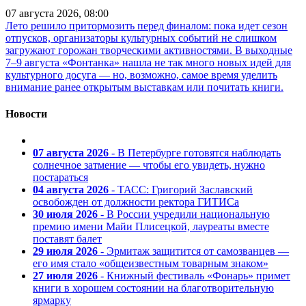
07 августа 2026, 08:00
Лето решило притормозить перед финалом: пока идет сезон
отпусков, организаторы культурных событий не слишком
загружают горожан творческими активностями. В выходные
7–9 августа «Фонтанка» нашла не так много новых идей для
культурного досуга — но, возможно, самое время уделить
внимание ранее открытым выставкам или почитать книги.
Новости
07 августа 2026
- В Петербурге готовятся наблюдать
солнечное затмение — чтобы его увидеть, нужно
постараться
04 августа 2026
- ТАСС: Григорий Заславский
освобожден от должности ректора ГИТИСа
30 июля 2026
- В России учредили национальную
премию имени Майи Плисецкой, лауреаты вместе
поставят балет
29 июля 2026
- Эрмитаж защитится от самозванцев —
его имя стало «общеизвестным товарным знаком»
27 июля 2026
- Книжный фестиваль «Фонарь» примет
книги в хорошем состоянии на благотворительную
ярмарку