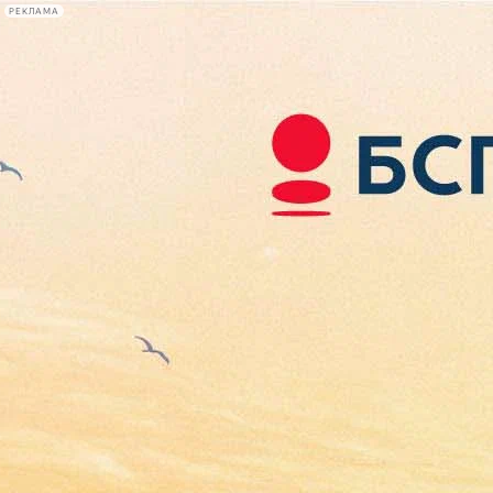
РЕКЛАМА
Афиша Plus
#телегид
Фонтанка.ру
Сегодня:
2026.08.08
15:07
Афиша Plus
кино
спектакли
выставки
концерты
лекции
книги
афиша плюс
новости
+