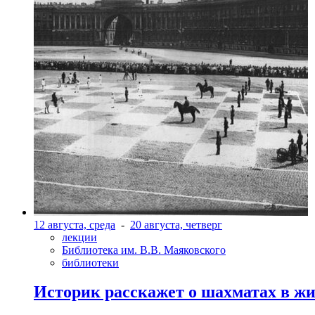
12 августа, среда
-
20 августа, четверг
лекции
Библиотека им. В.В. Маяковского
библиотеки
Историк расскажет о шахматах в ж