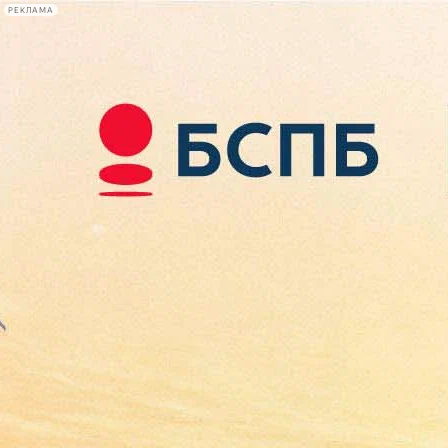
РЕКЛАМА
Афиша Plus
#телегид
Фонтанка.ру
Сегодня:
2026.08.09
07:38
Афиша Plus
кино
спектакли
выставки
концерты
лекции
книги
афиша плюс
новости
+