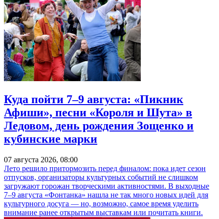
Куда пойти 7–9 августа: «Пикник
Афиши», песни «Короля и Шута» в
Ледовом, день рождения Зощенко и
кубинские марки
07 августа 2026, 08:00
Лето решило притормозить перед финалом: пока идет сезон
отпусков, организаторы культурных событий не слишком
загружают горожан творческими активностями. В выходные
7–9 августа «Фонтанка» нашла не так много новых идей для
культурного досуга — но, возможно, самое время уделить
внимание ранее открытым выставкам или почитать книги.