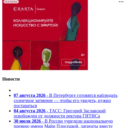
РЕКЛАМА
Новости
07 августа 2026
- В Петербурге готовятся наблюдать
солнечное затмение — чтобы его увидеть, нужно
постараться
04 августа 2026
- ТАСС: Григорий Заславский
освобожден от должности ректора ГИТИСа
30 июля 2026
- В России учредили национальную
премию имени Майи Плисецкой, лауреаты вместе