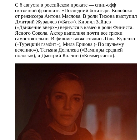
С 6 августа в российском прокате — спин-офф
сказочной франшизы «Последний богатырь. Колобок»
от режиссера Антона Маслова. В роли Тихона выступил
Дмитрий Журавлев («Батя»). Кирилл Зайцев
(«Движение вверх») вернулся в камео в роли Финиста-
Ясного Сокола. Актер выполнял почти все трюки
самостоятельно. В фильме также снялись Гоша Куценко
(«Турецкий гамбит»), Мила Ершова («По щучьему
велению»), Татьяна Догилева («Вампиры средней
полосы»), и Дмитрий Колчин («Коммерсант»).