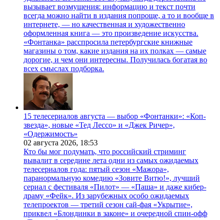
вызывает возмущения: информацию и текст почти
всегда можно найти в издания попроще, а то и вообще в
интернете, — но качественная и художественно
оформленная книга — это произведение искусства.
«Фонтанка» расспросила петербургские книжные
магазины о том, какие издания на их полках — самые
дорогие, и чем они интересны. Получилась богатая во
всех смыслах подборка.
15 телесериалов августа — выбор «Фонтанки»: «Коп-
звезда», новые «Тед Лессо» и «Джек Ричер»,
«Одержимость»
02 августа 2026,
18:53
Кто бы мог подумать, что российский стриминг
вывалит в середине лета одни из самых ожидаемых
телесериалов года: пятый сезон «Мажора»,
паранормальную комедию «Зовите Витю!», лучший
сериал с фестиваля «Пилот» — «Паша» и даже кибер-
драму «Фейк». Из зарубежных особо ожидаемых
телепроектов — третий сезон сай-фая «Укрытие»,
приквел «Блондинки в законе» и очередной спин-офф