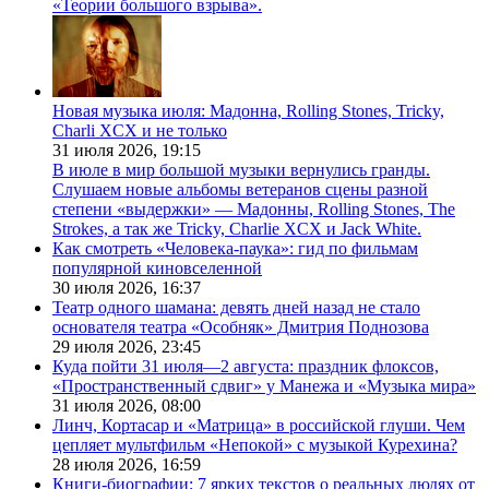
«Теории большого взрыва».
Новая музыка июля: Мадонна, Rolling Stones, Tricky,
Charli XCX и не только
31 июля 2026,
19:15
В июле в мир большой музыки вернулись гранды.
Слушаем новые альбомы ветеранов сцены разной
степени «выдержки» — Мадонны, Rolling Stones, The
Strokes, а так же Tricky, Charlie XCX и Jack White.
Как смотреть «Человека-паука»: гид по фильмам
популярной киновселенной
30 июля 2026,
16:37
Театр одного шамана: девять дней назад не стало
основателя театра «Особняк» Дмитрия Поднозова
29 июля 2026,
23:45
Куда пойти 31 июля—2 августа: праздник флоксов,
«Пространственный сдвиг» у Манежа и «Музыка мира»
31 июля 2026,
08:00
Линч, Кортасар и «Матрица» в российской глуши. Чем
цепляет мультфильм «Непокой» с музыкой Курехина?
28 июля 2026,
16:59
Книги-биографии: 7 ярких текстов о реальных людях от