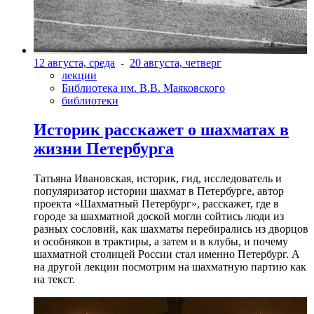
12 августа, среда
-
20 августа, четверг
лекции
Библиотека им. В.В. Маяковского
библиотеки
Историк расскажет о шахматах в
жизни Петербурга
Татьяна Ивановская, историк, гид, исследователь и
популяризатор истории шахмат в Петербурге, автор
проекта «Шахматный Петербург», расскажет, где в
городе за шахматной доской могли сойтись люди из
разных сословий, как шахматы перебирались из дворцов
и особняков в трактиры, а затем и в клубы, и почему
шахматной столицей России стал именно Петербург. А
на другой лекции посмотрим на шахматную партию как
на текст.