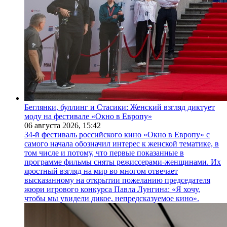
Беглянки, буллинг и Стасики: Женский взгляд диктует
моду на фестивале «Окно в Европу»
06 августа 2026,
15:42
34-й фестиваль российского кино «Окно в Европу» с
самого начала обозначил интерес к женской тематике, в
том числе и потому, что первые показанные в
программе фильмы сняты режиссерами-женщинами. Их
яростный взгляд на мир во многом отвечает
высказанному на открытии пожеланию председателя
жюри игрового конкурса Павла Лунгина: «Я хочу,
чтобы мы увидели дикое, непредсказуемое кино».