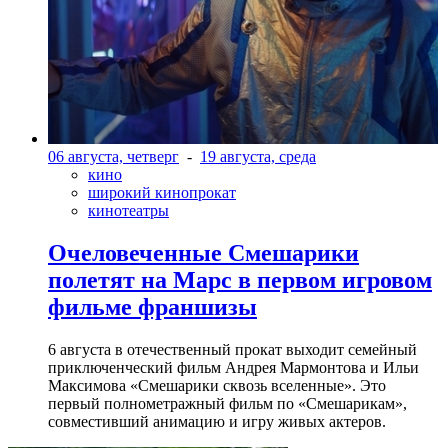
06 августа, четверг
-
19 августа, среда
кино
широкий кинопрокат
кинотеатры
Очеловеченные Смешарики
полетят на Марс в первом игровом
фильме франшизы
6 августа в отечественный прокат выходит семейный
приключенческий фильм Андрея Мармонтова и Ильи
Максимова «Смешарики сквозь вселенные». Это
первый полнометражный фильм по «Смешарикам»,
совместивший анимацию и игру живых актеров.