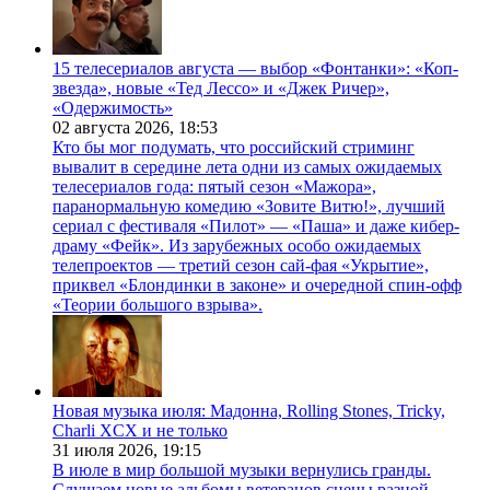
15 телесериалов августа — выбор «Фонтанки»: «Коп-
звезда», новые «Тед Лессо» и «Джек Ричер»,
«Одержимость»
02 августа 2026,
18:53
Кто бы мог подумать, что российский стриминг
вывалит в середине лета одни из самых ожидаемых
телесериалов года: пятый сезон «Мажора»,
паранормальную комедию «Зовите Витю!», лучший
сериал с фестиваля «Пилот» — «Паша» и даже кибер-
драму «Фейк». Из зарубежных особо ожидаемых
телепроектов — третий сезон сай-фая «Укрытие»,
приквел «Блондинки в законе» и очередной спин-офф
«Теории большого взрыва».
Новая музыка июля: Мадонна, Rolling Stones, Tricky,
Charli XCX и не только
31 июля 2026,
19:15
В июле в мир большой музыки вернулись гранды.
Слушаем новые альбомы ветеранов сцены разной