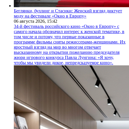
Беглянки, буллинг и Стасики: Женский взгляд диктует
моду на фестивале «Окно в Европу»
06 августа 2026,
15:42
34-й фестиваль российского кино «Окно в Европу» с
самого начала обозначил интерес к женской тематике, в
том числе и потому, что первые показанные в
программе фильмы сняты режиссерами-женщинами. Их
яростный взгляд на мир во многом отвечает
высказанному на открытии пожеланию председателя
жюри игрового конкурса Павла Лунгина: «Я хочу,
чтобы мы увидели дикое, непредсказуемое кино».