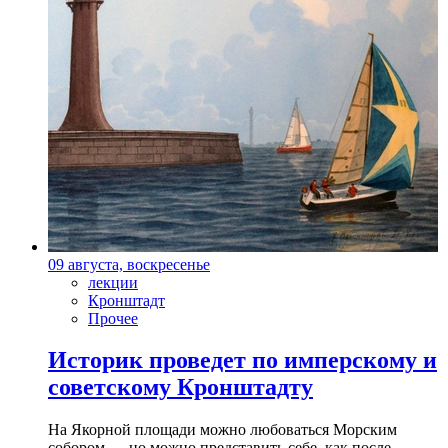
09 августа, воскресенье
лекции
Кронштадт
Прочее
Историк проведет по имперскому и
советскому Кронштадту
На Якорной площади можно любоваться Морским
собором — но можно представить себе, как после