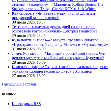
степени «выдержки» — Мадонны, Rolling Stones, The
Strokes, а так же Tricky, Charlie XCX и Jack White.
Как смотреть «Человека-паука»: гид по фильмам
популярной киновселенной
30 июля 2026,
16:37
Театр одного шамана: девять дней назад не стало
основателя театра «Особняк» Дмитрия Поднозова
29 июля 2026,
23:45
Куда пойти 31 июля—2 августа: праздник флоксов,
«Пространственный сдвиг» у Манежа и «Музыка мира»
31 июля 2026,
08:00
Линч, Кортасар и «Матрица» в российской глуши. Чем
цепляет мультфильм «Непокой» с музыкой Курехина?
28 июля 2026,
16:59
Книги-биографии: 7 ярких текстов о реальных людях от
монахинь Средневековья до Энтони Хопкинса
27 июля 2026,
18:00
Предыдущие статьи
Фишки
Календарь в RSS