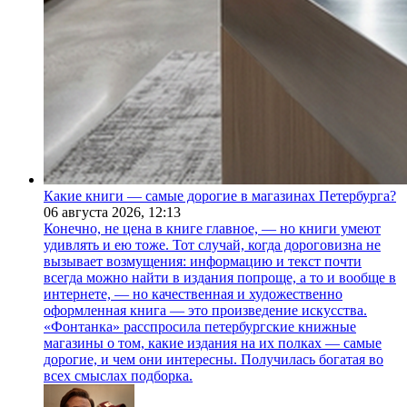
Какие книги — самые дорогие в магазинах Петербурга?
06 августа 2026,
12:13
Конечно, не цена в книге главное, — но книги умеют
удивлять и ею тоже. Тот случай, когда дороговизна не
вызывает возмущения: информацию и текст почти
всегда можно найти в издания попроще, а то и вообще в
интернете, — но качественная и художественно
оформленная книга — это произведение искусства.
«Фонтанка» расспросила петербургские книжные
магазины о том, какие издания на их полках — самые
дорогие, и чем они интересны. Получилась богатая во
всех смыслах подборка.