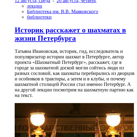
12 августа, среда
-
20 августа, четверг
лекции
Библиотека им. В.В. Маяковского
библиотеки
Историк расскажет о шахматах в
жизни Петербурга
Татьяна Ивановская, историк, гид, исследователь и
популяризатор истории шахмат в Петербурге, автор
проекта «Шахматный Петербург», расскажет, где в
городе за шахматной доской могли сойтись люди из
разных сословий, как шахматы перебирались из дворцов
и особняков в трактиры, а затем и в клубы, и почему
шахматной столицей России стал именно Петербург. А
на другой лекции посмотрим на шахматную партию как
на текст.