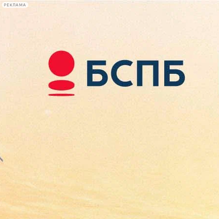
РЕКЛАМА
Афиша Plus
#телегид
Фонтанка.ру
Сегодня:
2026.08.08
04:48
Афиша Plus
кино
спектакли
выставки
концерты
лекции
книги
афиша плюс
новости
+