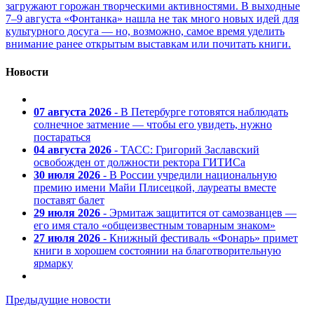
загружают горожан творческими активностями. В выходные
7–9 августа «Фонтанка» нашла не так много новых идей для
культурного досуга — но, возможно, самое время уделить
внимание ранее открытым выставкам или почитать книги.
Новости
07 августа 2026
- В Петербурге готовятся наблюдать
солнечное затмение — чтобы его увидеть, нужно
постараться
04 августа 2026
- ТАСС: Григорий Заславский
освобожден от должности ректора ГИТИСа
30 июля 2026
- В России учредили национальную
премию имени Майи Плисецкой, лауреаты вместе
поставят балет
29 июля 2026
- Эрмитаж защитится от самозванцев —
его имя стало «общеизвестным товарным знаком»
27 июля 2026
- Книжный фестиваль «Фонарь» примет
книги в хорошем состоянии на благотворительную
ярмарку
Предыдущие новости