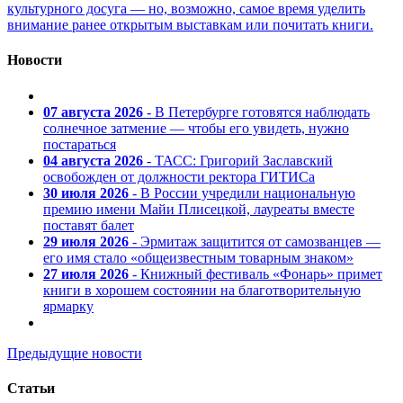
культурного досуга — но, возможно, самое время уделить
внимание ранее открытым выставкам или почитать книги.
Новости
07 августа 2026
- В Петербурге готовятся наблюдать
солнечное затмение — чтобы его увидеть, нужно
постараться
04 августа 2026
- ТАСС: Григорий Заславский
освобожден от должности ректора ГИТИСа
30 июля 2026
- В России учредили национальную
премию имени Майи Плисецкой, лауреаты вместе
поставят балет
29 июля 2026
- Эрмитаж защитится от самозванцев —
его имя стало «общеизвестным товарным знаком»
27 июля 2026
- Книжный фестиваль «Фонарь» примет
книги в хорошем состоянии на благотворительную
ярмарку
Предыдущие новости
Статьи