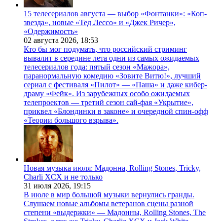
15 телесериалов августа — выбор «Фонтанки»: «Коп-
звезда», новые «Тед Лессо» и «Джек Ричер»,
«Одержимость»
02 августа 2026,
18:53
Кто бы мог подумать, что российский стриминг
вывалит в середине лета одни из самых ожидаемых
телесериалов года: пятый сезон «Мажора»,
паранормальную комедию «Зовите Витю!», лучший
сериал с фестиваля «Пилот» — «Паша» и даже кибер-
драму «Фейк». Из зарубежных особо ожидаемых
телепроектов — третий сезон сай-фая «Укрытие»,
приквел «Блондинки в законе» и очередной спин-офф
«Теории большого взрыва».
Новая музыка июля: Мадонна, Rolling Stones, Tricky,
Charli XCX и не только
31 июля 2026,
19:15
В июле в мир большой музыки вернулись гранды.
Слушаем новые альбомы ветеранов сцены разной
степени «выдержки» — Мадонны, Rolling Stones, The