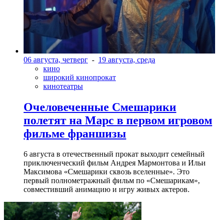
06 августа, четверг
-
19 августа, среда
кино
широкий кинопрокат
кинотеатры
Очеловеченные Смешарики
полетят на Марс в первом игровом
фильме франшизы
6 августа в отечественный прокат выходит семейный
приключенческий фильм Андрея Мармонтова и Ильи
Максимова «Смешарики сквозь вселенные». Это
первый полнометражный фильм по «Смешарикам»,
совместивший анимацию и игру живых актеров.