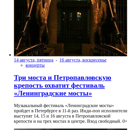
14 августа, пятница
-
16 августа, воскресенье
концерты
Три моста и Петропавловскую
крепость охватит фестиваль
«Ленинградские мосты»
Музыкальный фестиваль «Ленинградские мосты»
пройдет в Петербурге в 11-й раз. Инди-поп исполнители
выступят 14, 15 и 16 августа в Петропавловской
крепости и на трех мостах в центре. Вход свободный. 0+