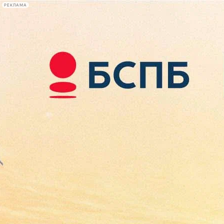
РЕКЛАМА
Афиша Plus
#телегид
Фонтанка.ру
Сегодня:
2026.08.08
01:28
Афиша Plus
кино
спектакли
выставки
концерты
лекции
книги
афиша плюс
новости
+