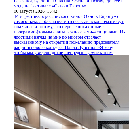
Беглянки, буллинг и Стасики: Женский взгляд диктует
моду на фестивале «Окно в Европу»
06 августа 2026,
15:42
34-й фестиваль российского кино «Окно в Европу» с
самого начала обозначил интерес к женской тематике, в
том числе и потому, что первые показанные в
программе фильмы сняты режиссерами-женщинами. Их
яростный взгляд на мир во многом отвечает
высказанному на открытии пожеланию председателя
жюри игрового конкурса Павла Лунгина: «Я хочу,
чтобы мы увидели дикое, непредсказуемое кино».