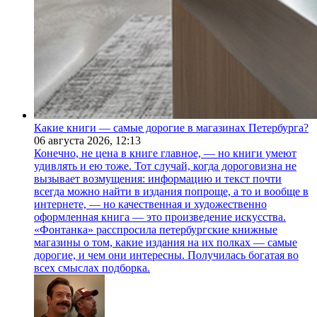
Какие книги — самые дорогие в магазинах Петербурга?
06 августа 2026,
12:13
Конечно, не цена в книге главное, — но книги умеют
удивлять и ею тоже. Тот случай, когда дороговизна не
вызывает возмущения: информацию и текст почти
всегда можно найти в издания попроще, а то и вообще в
интернете, — но качественная и художественно
оформленная книга — это произведение искусства.
«Фонтанка» расспросила петербургские книжные
магазины о том, какие издания на их полках — самые
дорогие, и чем они интересны. Получилась богатая во
всех смыслах подборка.