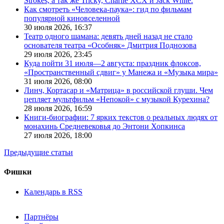
Strokes, а так же Tricky, Charlie XCX и Jack White.
Как смотреть «Человека-паука»: гид по фильмам
популярной киновселенной
30 июля 2026,
16:37
Театр одного шамана: девять дней назад не стало
основателя театра «Особняк» Дмитрия Поднозова
29 июля 2026,
23:45
Куда пойти 31 июля—2 августа: праздник флоксов,
«Пространственный сдвиг» у Манежа и «Музыка мира»
31 июля 2026,
08:00
Линч, Кортасар и «Матрица» в российской глуши. Чем
цепляет мультфильм «Непокой» с музыкой Курехина?
28 июля 2026,
16:59
Книги-биографии: 7 ярких текстов о реальных людях от
монахинь Средневековья до Энтони Хопкинса
27 июля 2026,
18:00
Предыдущие статьи
Фишки
Календарь в RSS
Партнёры