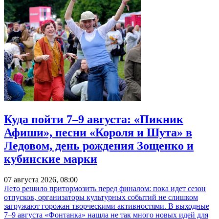
Куда пойти 7–9 августа: «Пикник
Афиши», песни «Короля и Шута» в
Ледовом, день рождения Зощенко и
кубинские марки
07 августа 2026, 08:00
Лето решило притормозить перед финалом: пока идет сезон
отпусков, организаторы культурных событий не слишком
загружают горожан творческими активностями. В выходные
7–9 августа «Фонтанка» нашла не так много новых идей для