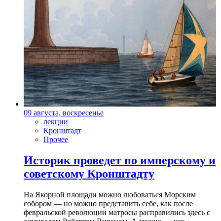
09 августа, воскресенье
лекции
Кронштадт
Прочее
Историк проведет по имперскому и
советскому Кронштадту
На Якорной площади можно любоваться Морским
собором — но можно представить себе, как после
февральской революции матросы расправились здесь с