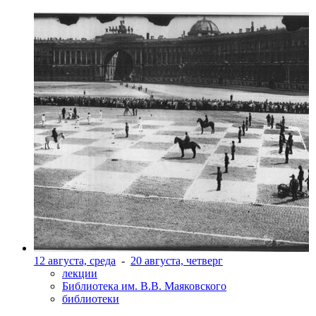
12 августа, среда
-
20 августа, четверг
лекции
Библиотека им. В.В. Маяковского
библиотеки