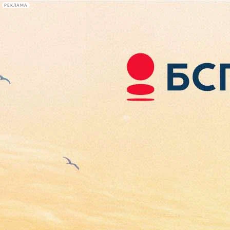
РЕКЛАМА
Афиша Plus
#телегид
Фонтанка.ру
Сегодня:
2026.08.10
09:18
Афиша Plus
кино
спектакли
выставки
концерты
лекции
книги
афиша плюс
новости
+