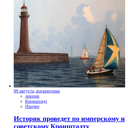
09 августа, воскресенье
лекции
Кронштадт
Прочее
Историк проведет по имперскому и
советскому Кронштадту