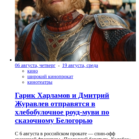
06 августа, четверг
-
19 августа, среда
кино
широкий кинопрокат
кинотеатры
Гарик Харламов и Дмитрий
Журавлев отправятся в
хлебобулочное роуд-муви по
сказочному Белогорью
С 6 августа в российском прокате — спин-офф