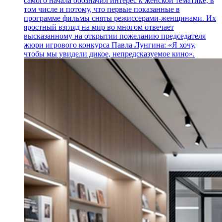
самого начала обозначил интерес к женской тематике, в
том числе и потому, что первые показанные в
программе фильмы сняты режиссерами-женщинами. Их
яростный взгляд на мир во многом отвечает
высказанному на открытии пожеланию председателя
жюри игрового конкурса Павла Лунгина: «Я хочу,
чтобы мы увидели дикое, непредсказуемое кино».