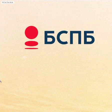
РЕКЛАМА
Афиша Plus
#телегид
Фонтанка.ру
Сегодня:
2026.08.09
12:40
Афиша Plus
кино
спектакли
выставки
концерты
лекции
книги
афиша плюс
новости
+