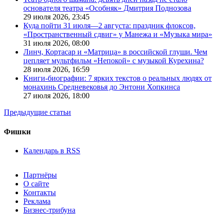
основателя театра «Особняк» Дмитрия Поднозова
29 июля 2026,
23:45
Куда пойти 31 июля—2 августа: праздник флоксов,
«Пространственный сдвиг» у Манежа и «Музыка мира»
31 июля 2026,
08:00
Линч, Кортасар и «Матрица» в российской глуши. Чем
цепляет мультфильм «Непокой» с музыкой Курехина?
28 июля 2026,
16:59
Книги-биографии: 7 ярких текстов о реальных людях от
монахинь Средневековья до Энтони Хопкинса
27 июля 2026,
18:00
Предыдущие статьи
Фишки
Календарь в RSS
Партнёры
О сайте
Контакты
Реклама
Бизнес-трибуна