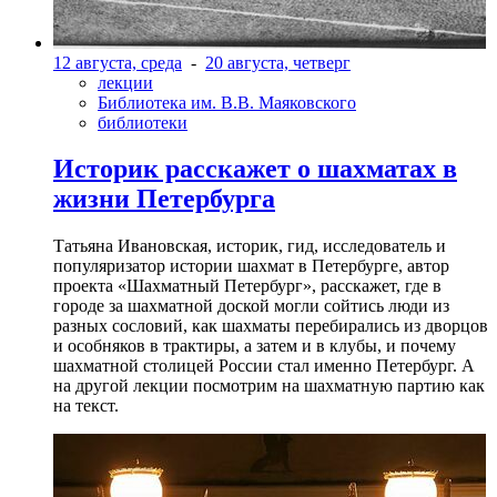
12 августа, среда
-
20 августа, четверг
лекции
Библиотека им. В.В. Маяковского
библиотеки
Историк расскажет о шахматах в
жизни Петербурга
Татьяна Ивановская, историк, гид, исследователь и
популяризатор истории шахмат в Петербурге, автор
проекта «Шахматный Петербург», расскажет, где в
городе за шахматной доской могли сойтись люди из
разных сословий, как шахматы перебирались из дворцов
и особняков в трактиры, а затем и в клубы, и почему
шахматной столицей России стал именно Петербург. А
на другой лекции посмотрим на шахматную партию как
на текст.