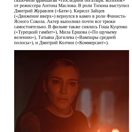
сказочной франшизы «Последний богатырь. Колобок»
от режиссера Антона Маслова. В роли Тихона выступил
Дмитрий Журавлев («Батя»). Кирилл Зайцев
(«Движение вверх») вернулся в камео в роли Финиста-
Ясного Сокола. Актер выполнял почти все трюки
самостоятельно. В фильме также снялись Гоша Куценко
(«Турецкий гамбит»), Мила Ершова («По щучьему
велению»), Татьяна Догилева («Вампиры средней
полосы»), и Дмитрий Колчин («Коммерсант»).