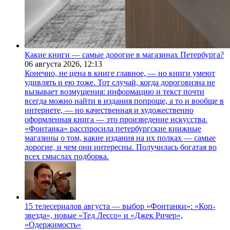
Какие книги — самые дорогие в магазинах Петербурга?
06 августа 2026,
12:13
Конечно, не цена в книге главное, — но книги умеют
удивлять и ею тоже. Тот случай, когда дороговизна не
вызывает возмущения: информацию и текст почти
всегда можно найти в издания попроще, а то и вообще в
интернете, — но качественная и художественно
оформленная книга — это произведение искусства.
«Фонтанка» расспросила петербургские книжные
магазины о том, какие издания на их полках — самые
дорогие, и чем они интересны. Получилась богатая во
всех смыслах подборка.
15 телесериалов августа — выбор «Фонтанки»: «Коп-
звезда», новые «Тед Лессо» и «Джек Ричер»,
«Одержимость»