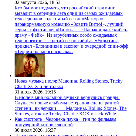
02 августа 2026,
18:53
Кто бы мог подумать, что российский стриминг
вывалит в середине лета одни из самых ожидаемых
телесериалов года: пятый сезон «Мажора»,
паранормальную комедию «Зовите Витю!», лучший
сериал с фестиваля «Пилот» — «Паша» и даже кибер-
драму «Фейк». Из зарубежных особо ожидаемых
телепроектов — третий сезон сай-фая «Укрытие»,
приквел «Блондинки в законе» и очередной спин-офф
«Теории большого взрыва».
Новая музыка июля: Мадонна, Rolling Stones, Tricky,
Charli XCX и не только
31 июля 2026,
19:15
В июле в мир большой музыки вернулись гранды.
Слушаем новые альбомы ветеранов сцены разной
степени «выдержки» — Мадонны, Rolling Stones, The
Strokes, а так же Tricky, Charlie XCX и Jack White.
Как смотреть «Человека-паука»: гид по фильмам
популярной киновселенной
30 июля 2026,
16:37
Театр одного шамана: девять дней назад не стало