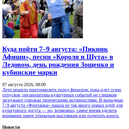
Куда пойти 7–9 августа: «Пикник
Афиши», песни «Короля и Шута» в
Ледовом, день рождения Зощенко и
кубинские марки
07 августа 2026, 08:00
Лето решило притормозить перед финалом: пока идет сезон
отпусков, организаторы культурных событий не слишком
загружают горожан творческими активностями. В выходные
7–9 августа «Фонтанка» нашла не так много новых идей для
культурного досуга — но, возможно, самое время уделить
внимание ранее открытым выставкам или почитать книги.
Новости