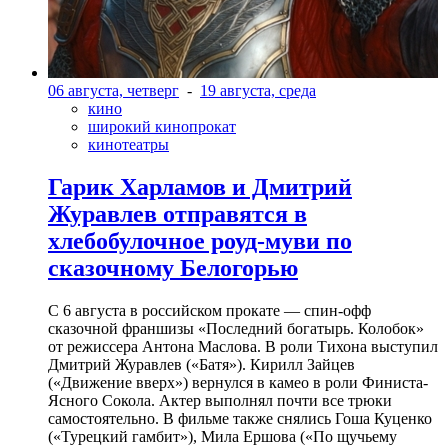
06 августа, четверг
-
19 августа, среда
кино
широкий кинопрокат
кинотеатры
Гарик Харламов и Дмитрий
Журавлев отправятся в
хлебобулочное роуд-муви по
сказочному Белогорью
С 6 августа в российском прокате — спин-офф
сказочной франшизы «Последний богатырь. Колобок»
от режиссера Антона Маслова. В роли Тихона выступил
Дмитрий Журавлев («Батя»). Кирилл Зайцев
(«Движение вверх») вернулся в камео в роли Финиста-
Ясного Сокола. Актер выполнял почти все трюки
самостоятельно. В фильме также снялись Гоша Куценко
(«Турецкий гамбит»), Мила Ершова («По щучьему