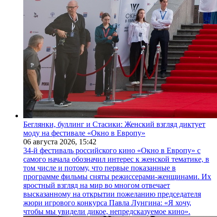
Беглянки, буллинг и Стасики: Женский взгляд диктует
моду на фестивале «Окно в Европу»
06 августа 2026,
15:42
34-й фестиваль российского кино «Окно в Европу» с
самого начала обозначил интерес к женской тематике, в
том числе и потому, что первые показанные в
программе фильмы сняты режиссерами-женщинами. Их
яростный взгляд на мир во многом отвечает
высказанному на открытии пожеланию председателя
жюри игрового конкурса Павла Лунгина: «Я хочу,
чтобы мы увидели дикое, непредсказуемое кино».