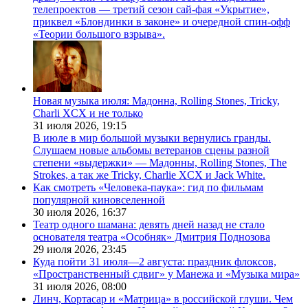
телепроектов — третий сезон сай-фая «Укрытие»,
приквел «Блондинки в законе» и очередной спин-офф
«Теории большого взрыва».
Новая музыка июля: Мадонна, Rolling Stones, Tricky,
Charli XCX и не только
31 июля 2026,
19:15
В июле в мир большой музыки вернулись гранды.
Слушаем новые альбомы ветеранов сцены разной
степени «выдержки» — Мадонны, Rolling Stones, The
Strokes, а так же Tricky, Charlie XCX и Jack White.
Как смотреть «Человека-паука»: гид по фильмам
популярной киновселенной
30 июля 2026,
16:37
Театр одного шамана: девять дней назад не стало
основателя театра «Особняк» Дмитрия Поднозова
29 июля 2026,
23:45
Куда пойти 31 июля—2 августа: праздник флоксов,
«Пространственный сдвиг» у Манежа и «Музыка мира»
31 июля 2026,
08:00
Линч, Кортасар и «Матрица» в российской глуши. Чем