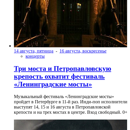
14 августа, пятница
-
16 августа, воскресенье
концерты
Три моста и Петропавловскую
крепость охватит фестиваль
«Ленинградские мосты»
Музыкальный фестиваль «Ленинградские мосты»
пройдет в Петербурге в 11-й раз. Инди-поп исполнители
выступят 14, 15 и 16 августа в Петропавловской
крепости и на трех мостах в центре. Вход свободный. 0+