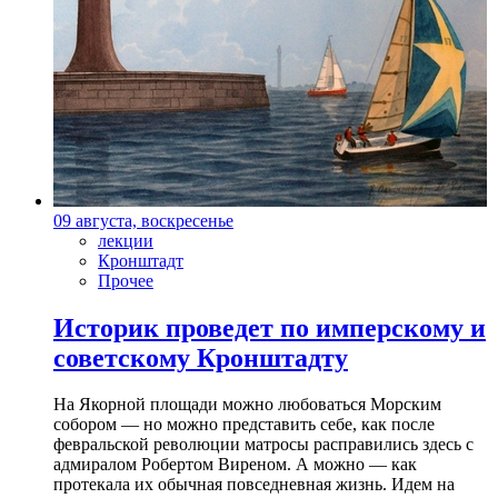
09 августа, воскресенье
лекции
Кронштадт
Прочее
Историк проведет по имперскому и
советскому Кронштадту
На Якорной площади можно любоваться Морским
собором — но можно представить себе, как после
февральской революции матросы расправились здесь с
адмиралом Робертом Виреном. А можно — как
протекала их обычная повседневная жизнь. Идем на