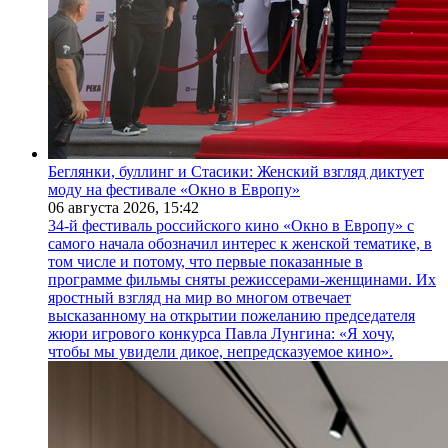
Беглянки, буллинг и Стасики: Женский взгляд диктует
моду на фестивале «Окно в Европу»
06 августа 2026,
15:42
34-й фестиваль российского кино «Окно в Европу» с
самого начала обозначил интерес к женской тематике, в
том числе и потому, что первые показанные в
программе фильмы сняты режиссерами-женщинами. Их
яростный взгляд на мир во многом отвечает
высказанному на открытии пожеланию председателя
жюри игрового конкурса Павла Лунгина: «Я хочу,
чтобы мы увидели дикое, непредсказуемое кино».