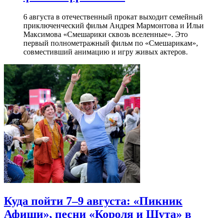
6 августа в отечественный прокат выходит семейный
приключенческий фильм Андрея Мармонтова и Ильи
Максимова «Смешарики сквозь вселенные». Это
первый полнометражный фильм по «Смешарикам»,
совместивший анимацию и игру живых актеров.
Куда пойти 7–9 августа: «Пикник
Афиши», песни «Короля и Шута» в