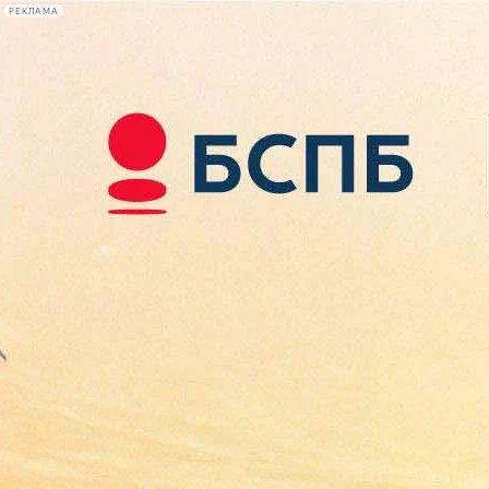
РЕКЛАМА
Афиша Plus
#телегид
Фонтанка.ру
Сегодня:
2026.08.08
02:53
Афиша Plus
кино
спектакли
выставки
концерты
лекции
книги
афиша плюс
новости
+