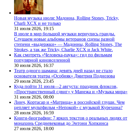
Новая музыка июля: Мадонна, Rolling Stones, Tricky,
Charli XCX и не только
31 июля 2026,
19:15
В июле в мир большой музыки вернулись гранды.
Слушаем новые альбомы ветеранов сцены разной
степени «выдержки» — Мадонны, Rolling Stones, The
Strokes, а так же Tricky, Charlie XCX и Jack White.
Как смотреть «Человека-паука»: гид по фильмам
популярной киновселенной
30 июля 2026,
16:37
Театр одного шамана: девять дней назад не стало
основателя театра «Особняк» Дмитрия Поднозова
29 июля 2026,
23:45
Куда пойти 31 июля—2 августа: праздник флоксов,
«Пространственный сдвиг» у Манежа и «Музыка мира»
31 июля 2026,
08:00
Линч, Кортасар и «Матрица» в российской глуши. Чем
цепляет мультфильм «Непокой» с музыкой Курехина?
28 июля 2026,
16:59
Книги-биографии: 7 ярких текстов о реальных людях от
монахинь Средневековья до Энтони Хопкинса
27 июля 2026,
18:00