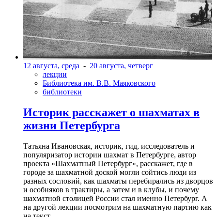
12 августа, среда
-
20 августа, четверг
лекции
Библиотека им. В.В. Маяковского
библиотеки
Историк расскажет о шахматах в
жизни Петербурга
Татьяна Ивановская, историк, гид, исследователь и
популяризатор истории шахмат в Петербурге, автор
проекта «Шахматный Петербург», расскажет, где в
городе за шахматной доской могли сойтись люди из
разных сословий, как шахматы перебирались из дворцов
и особняков в трактиры, а затем и в клубы, и почему
шахматной столицей России стал именно Петербург. А
на другой лекции посмотрим на шахматную партию как
на текст.