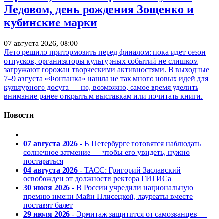
Ледовом, день рождения Зощенко и
кубинские марки
07 августа 2026, 08:00
Лето решило притормозить перед финалом: пока идет сезон
отпусков, организаторы культурных событий не слишком
загружают горожан творческими активностями. В выходные
7–9 августа «Фонтанка» нашла не так много новых идей для
культурного досуга — но, возможно, самое время уделить
внимание ранее открытым выставкам или почитать книги.
Новости
07 августа 2026
- В Петербурге готовятся наблюдать
солнечное затмение — чтобы его увидеть, нужно
постараться
04 августа 2026
- ТАСС: Григорий Заславский
освобожден от должности ректора ГИТИСа
30 июля 2026
- В России учредили национальную
премию имени Майи Плисецкой, лауреаты вместе
поставят балет
29 июля 2026
- Эрмитаж защитится от самозванцев —