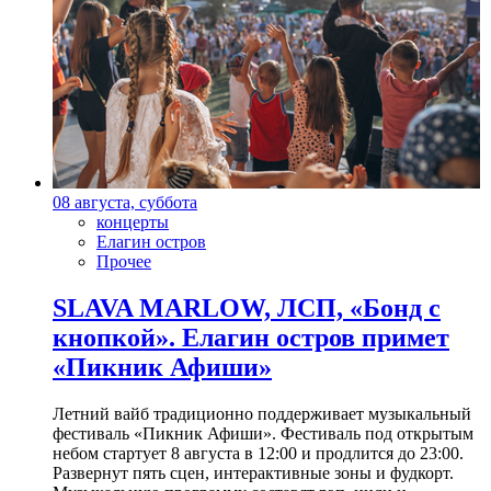
08 августа, суббота
концерты
Елагин остров
Прочее
SLAVA MARLOW, ЛСП, «Бонд с
кнопкой». Елагин остров примет
«Пикник Афиши»
Летний вайб традиционно поддерживает музыкальный
фестиваль «Пикник Афиши». Фестиваль под открытым
небом стартует 8 августа в 12:00 и продлится до 23:00.
Развернут пять сцен, интерактивные зоны и фудкорт.