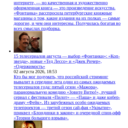
интернете, — но качественная и художественно
оформленная книга — это произведение искусства.
«Фонтанка» расспросила петербургские книжные
магазины о том, какие издания на их полках — самые
дорогие, и чем они интересны. Получилась богатая во
всех смыслах подборка.
15 телесериалов августа — выбор «Фонтанки»: «Коп-
звезда», новые «Тед Лессо» и «Джек Ричер»,
«Одержимость»
02 августа 2026,
18:53
Кто бы мог подумать, что российский стриминг
вывалит в середине лета одни из самых ожидаемых
телесериалов года: пятый сезон «Мажора»,
паранормальную комедию «Зовите Витю!», лучший
сериал с фестиваля «Пилот» — «Паша» и даже кибер-
драму «Фейк». Из зарубежных особо ожидаемых
телепроектов — третий сезон сай-фая «Укрытие»,
приквел «Блондинки в законе» и очередной спин-офф
«Теории большого взрыва».