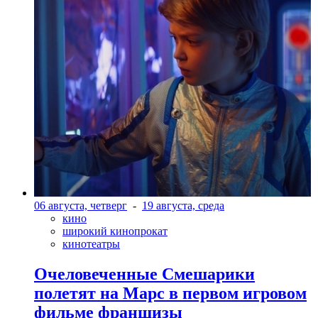
06 августа, четверг
-
19 августа, среда
кино
широкий кинопрокат
кинотеатры
Очеловеченные Смешарики
полетят на Марс в первом игровом
фильме франшизы