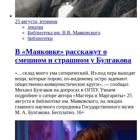
25 августа, вторник
лекции
Библиотека им. В.В. Маяковского
библиотеки
В «Маяковке» расскажут о
смешном и страшном у Булгакова
»…склад моего ума сатирический. Из-под пера выходят
вещи, которые порою, по-видимому, остро задевают
общественно-коммунистические круги», — сообщал
Михаил Булгаков на допросах в ОГПУ. Узнаем
подробнее о сатире автора «Мастера и Маргариты» 25
августа в библиотеке им. Маяковского, на лекции
главного научного сотрудника Государственного музея
М. А. Булгакова. Бесплатно. 16+