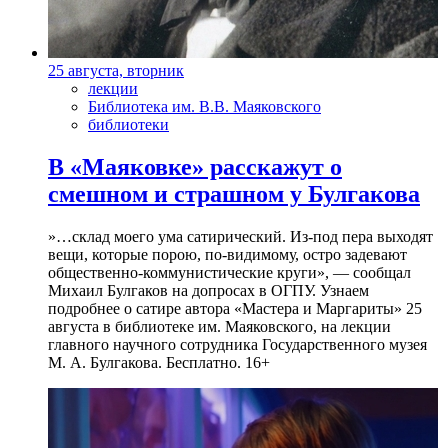
25 августа, вторник
лекции
Библиотека им. В.В. Маяковского
библиотеки
В «Маяковке» расскажут о
смешном и страшном у Булгакова
»…склад моего ума сатирический. Из-под пера выходят
вещи, которые порою, по-видимому, остро задевают
общественно-коммунистические круги», — сообщал
Михаил Булгаков на допросах в ОГПУ. Узнаем
подробнее о сатире автора «Мастера и Маргариты» 25
августа в библиотеке им. Маяковского, на лекции
главного научного сотрудника Государственного музея
М. А. Булгакова. Бесплатно. 16+