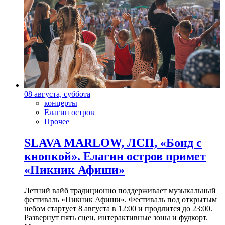
08 августа, суббота
концерты
Елагин остров
Прочее
SLAVA MARLOW, ЛСП, «Бонд с
кнопкой». Елагин остров примет
«Пикник Афиши»
Летний вайб традиционно поддерживает музыкальный
фестиваль «Пикник Афиши». Фестиваль под открытым
небом стартует 8 августа в 12:00 и продлится до 23:00.
Развернут пять сцен, интерактивные зоны и фудкорт.