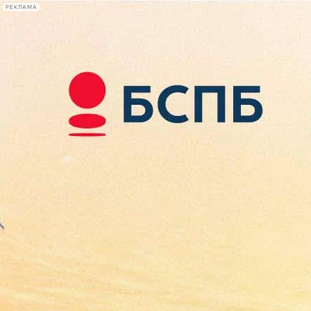
РЕКЛАМА
Афиша Plus
#телегид
Фонтанка.ру
Сегодня:
2026.08.08
23:25
Афиша Plus
кино
спектакли
выставки
концерты
лекции
книги
афиша плюс
новости
+