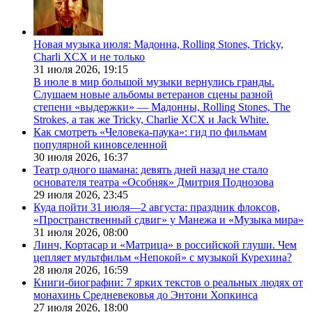
Новая музыка июля: Мадонна, Rolling Stones, Tricky,
Charli XCX и не только
31 июля 2026,
19:15
В июле в мир большой музыки вернулись гранды.
Слушаем новые альбомы ветеранов сцены разной
степени «выдержки» — Мадонны, Rolling Stones, The
Strokes, а так же Tricky, Charlie XCX и Jack White.
Как смотреть «Человека-паука»: гид по фильмам
популярной киновселенной
30 июля 2026,
16:37
Театр одного шамана: девять дней назад не стало
основателя театра «Особняк» Дмитрия Поднозова
29 июля 2026,
23:45
Куда пойти 31 июля—2 августа: праздник флоксов,
«Пространственный сдвиг» у Манежа и «Музыка мира»
31 июля 2026,
08:00
Линч, Кортасар и «Матрица» в российской глуши. Чем
цепляет мультфильм «Непокой» с музыкой Курехина?
28 июля 2026,
16:59
Книги-биографии: 7 ярких текстов о реальных людях от
монахинь Средневековья до Энтони Хопкинса
27 июля 2026,
18:00