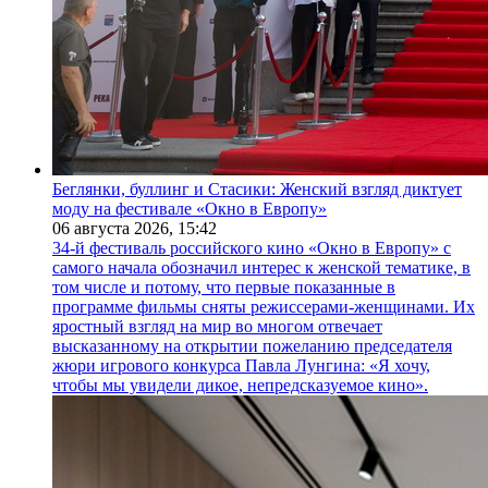
Беглянки, буллинг и Стасики: Женский взгляд диктует
моду на фестивале «Окно в Европу»
06 августа 2026,
15:42
34-й фестиваль российского кино «Окно в Европу» с
самого начала обозначил интерес к женской тематике, в
том числе и потому, что первые показанные в
программе фильмы сняты режиссерами-женщинами. Их
яростный взгляд на мир во многом отвечает
высказанному на открытии пожеланию председателя
жюри игрового конкурса Павла Лунгина: «Я хочу,
чтобы мы увидели дикое, непредсказуемое кино».