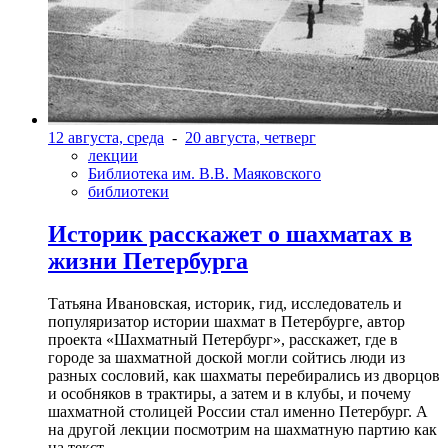
12 августа, среда
-
20 августа, четверг
лекции
Библиотека им. В.В. Маяковского
библиотеки
Историк расскажет о шахматах в
жизни Петербурга
Татьяна Ивановская, историк, гид, исследователь и
популяризатор истории шахмат в Петербурге, автор
проекта «Шахматный Петербург», расскажет, где в
городе за шахматной доской могли сойтись люди из
разных сословий, как шахматы перебирались из дворцов
и особняков в трактиры, а затем и в клубы, и почему
шахматной столицей России стал именно Петербург. А
на другой лекции посмотрим на шахматную партию как
на текст.