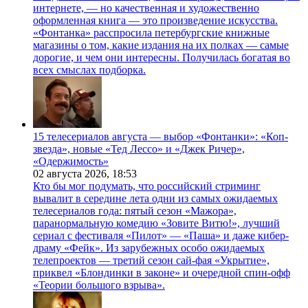
интернете, — но качественная и художественно
оформленная книга — это произведение искусства.
«Фонтанка» расспросила петербургские книжные
магазины о том, какие издания на их полках — самые
дорогие, и чем они интересны. Получилась богатая во
всех смыслах подборка.
15 телесериалов августа — выбор «Фонтанки»: «Коп-
звезда», новые «Тед Лессо» и «Джек Ричер»,
«Одержимость»
02 августа 2026,
18:53
Кто бы мог подумать, что российский стриминг
вывалит в середине лета одни из самых ожидаемых
телесериалов года: пятый сезон «Мажора»,
паранормальную комедию «Зовите Витю!», лучший
сериал с фестиваля «Пилот» — «Паша» и даже кибер-
драму «Фейк». Из зарубежных особо ожидаемых
телепроектов — третий сезон сай-фая «Укрытие»,
приквел «Блондинки в законе» и очередной спин-офф
«Теории большого взрыва».