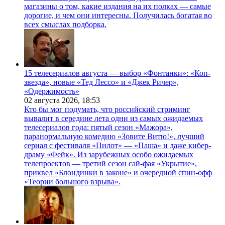
магазины о том, какие издания на их полках — самые
дорогие, и чем они интересны. Получилась богатая во
всех смыслах подборка.
15 телесериалов августа — выбор «Фонтанки»: «Коп-
звезда», новые «Тед Лессо» и «Джек Ричер»,
«Одержимость»
02 августа 2026,
18:53
Кто бы мог подумать, что российский стриминг
вывалит в середине лета одни из самых ожидаемых
телесериалов года: пятый сезон «Мажора»,
паранормальную комедию «Зовите Витю!», лучший
сериал с фестиваля «Пилот» — «Паша» и даже кибер-
драму «Фейк». Из зарубежных особо ожидаемых
телепроектов — третий сезон сай-фая «Укрытие»,
приквел «Блондинки в законе» и очередной спин-офф
«Теории большого взрыва».