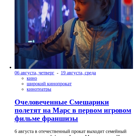
06 августа, четверг
-
19 августа, среда
кино
широкий кинопрокат
кинотеатры
Очеловеченные Смешарики
полетят на Марс в первом игровом
фильме франшизы
6 августа в отечественный прокат выходит семейный