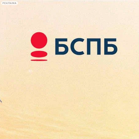
РЕКЛАМА
Афиша Plus
#телегид
Фонтанка.ру
Сегодня:
2026.08.08
08:41
Афиша Plus
кино
спектакли
выставки
концерты
лекции
книги
афиша плюс
новости
+