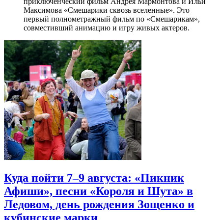
приключенческий фильм Андрея Мармонтова и Ильи
Максимова «Смешарики сквозь вселенные». Это
первый полнометражный фильм по «Смешарикам»,
совместивший анимацию и игру живых актеров.
Куда пойти 7–9 августа: «Пикник
Афиши», песни «Короля и Шута» в
Ледовом, день рождения Зощенко и
кубинские марки