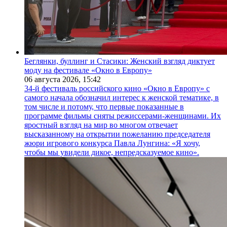
Беглянки, буллинг и Стасики: Женский взгляд диктует
моду на фестивале «Окно в Европу»
06 августа 2026,
15:42
34-й фестиваль российского кино «Окно в Европу» с
самого начала обозначил интерес к женской тематике, в
том числе и потому, что первые показанные в
программе фильмы сняты режиссерами-женщинами. Их
яростный взгляд на мир во многом отвечает
высказанному на открытии пожеланию председателя
жюри игрового конкурса Павла Лунгина: «Я хочу,
чтобы мы увидели дикое, непредсказуемое кино».