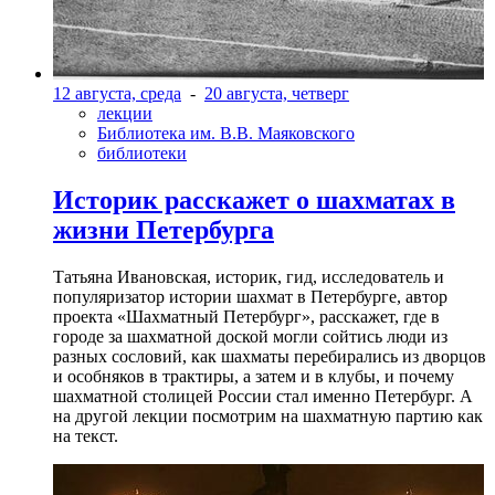
12 августа, среда
-
20 августа, четверг
лекции
Библиотека им. В.В. Маяковского
библиотеки
Историк расскажет о шахматах в
жизни Петербурга
Татьяна Ивановская, историк, гид, исследователь и
популяризатор истории шахмат в Петербурге, автор
проекта «Шахматный Петербург», расскажет, где в
городе за шахматной доской могли сойтись люди из
разных сословий, как шахматы перебирались из дворцов
и особняков в трактиры, а затем и в клубы, и почему
шахматной столицей России стал именно Петербург. А
на другой лекции посмотрим на шахматную партию как
на текст.