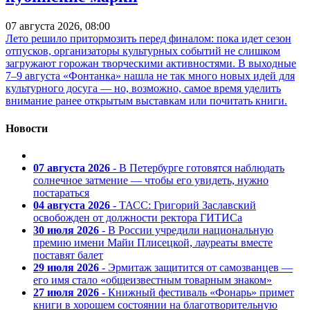
07 августа 2026, 08:00
Лето решило притормозить перед финалом: пока идет сезон
отпусков, организаторы культурных событий не слишком
загружают горожан творческими активностями. В выходные
7–9 августа «Фонтанка» нашла не так много новых идей для
культурного досуга — но, возможно, самое время уделить
внимание ранее открытым выставкам или почитать книги.
Новости
07 августа 2026
- В Петербурге готовятся наблюдать
солнечное затмение — чтобы его увидеть, нужно
постараться
04 августа 2026
- ТАСС: Григорий Заславский
освобожден от должности ректора ГИТИСа
30 июля 2026
- В России учредили национальную
премию имени Майи Плисецкой, лауреаты вместе
поставят балет
29 июля 2026
- Эрмитаж защитится от самозванцев —
его имя стало «общеизвестным товарным знаком»
27 июля 2026
- Книжный фестиваль «Фонарь» примет
книги в хорошем состоянии на благотворительную