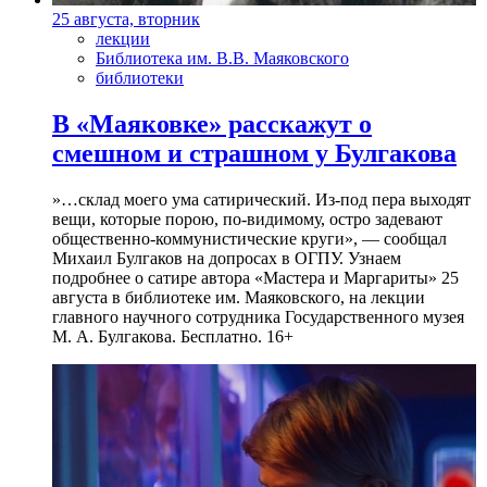
25 августа, вторник
лекции
Библиотека им. В.В. Маяковского
библиотеки
В «Маяковке» расскажут о
смешном и страшном у Булгакова
»…склад моего ума сатирический. Из-под пера выходят
вещи, которые порою, по-видимому, остро задевают
общественно-коммунистические круги», — сообщал
Михаил Булгаков на допросах в ОГПУ. Узнаем
подробнее о сатире автора «Мастера и Маргариты» 25
августа в библиотеке им. Маяковского, на лекции
главного научного сотрудника Государственного музея
М. А. Булгакова. Бесплатно. 16+