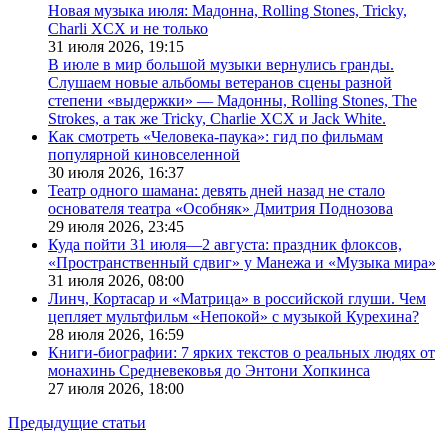
Новая музыка июля: Мадонна, Rolling Stones, Tricky,
Charli XCX и не только
31 июля 2026,
19:15
В июле в мир большой музыки вернулись гранды.
Слушаем новые альбомы ветеранов сцены разной
степени «выдержки» — Мадонны, Rolling Stones, The
Strokes, а так же Tricky, Charlie XCX и Jack White.
Как смотреть «Человека-паука»: гид по фильмам
популярной киновселенной
30 июля 2026,
16:37
Театр одного шамана: девять дней назад не стало
основателя театра «Особняк» Дмитрия Поднозова
29 июля 2026,
23:45
Куда пойти 31 июля—2 августа: праздник флоксов,
«Пространственный сдвиг» у Манежа и «Музыка мира»
31 июля 2026,
08:00
Линч, Кортасар и «Матрица» в российской глуши. Чем
цепляет мультфильм «Непокой» с музыкой Курехина?
28 июля 2026,
16:59
Книги-биографии: 7 ярких текстов о реальных людях от
монахинь Средневековья до Энтони Хопкинса
27 июля 2026,
18:00
Предыдущие статьи