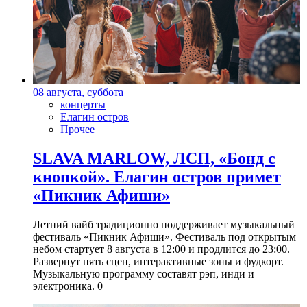
08 августа, суббота
концерты
Елагин остров
Прочее
SLAVA MARLOW, ЛСП, «Бонд с
кнопкой». Елагин остров примет
«Пикник Афиши»
Летний вайб традиционно поддерживает музыкальный
фестиваль «Пикник Афиши». Фестиваль под открытым
небом стартует 8 августа в 12:00 и продлится до 23:00.
Развернут пять сцен, интерактивные зоны и фудкорт.
Музыкальную программу составят рэп, инди и
электроника. 0+