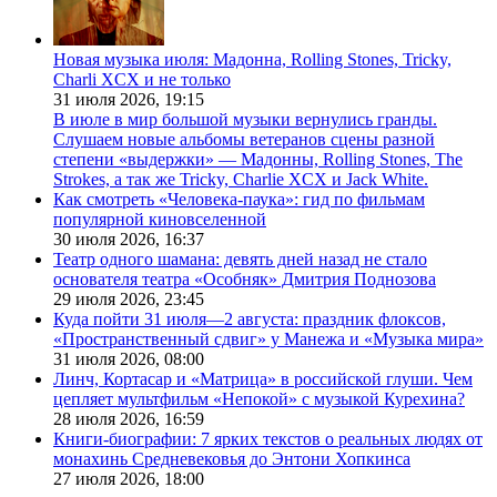
Новая музыка июля: Мадонна, Rolling Stones, Tricky,
Charli XCX и не только
31 июля 2026,
19:15
В июле в мир большой музыки вернулись гранды.
Слушаем новые альбомы ветеранов сцены разной
степени «выдержки» — Мадонны, Rolling Stones, The
Strokes, а так же Tricky, Charlie XCX и Jack White.
Как смотреть «Человека-паука»: гид по фильмам
популярной киновселенной
30 июля 2026,
16:37
Театр одного шамана: девять дней назад не стало
основателя театра «Особняк» Дмитрия Поднозова
29 июля 2026,
23:45
Куда пойти 31 июля—2 августа: праздник флоксов,
«Пространственный сдвиг» у Манежа и «Музыка мира»
31 июля 2026,
08:00
Линч, Кортасар и «Матрица» в российской глуши. Чем
цепляет мультфильм «Непокой» с музыкой Курехина?
28 июля 2026,
16:59
Книги-биографии: 7 ярких текстов о реальных людях от
монахинь Средневековья до Энтони Хопкинса
27 июля 2026,
18:00