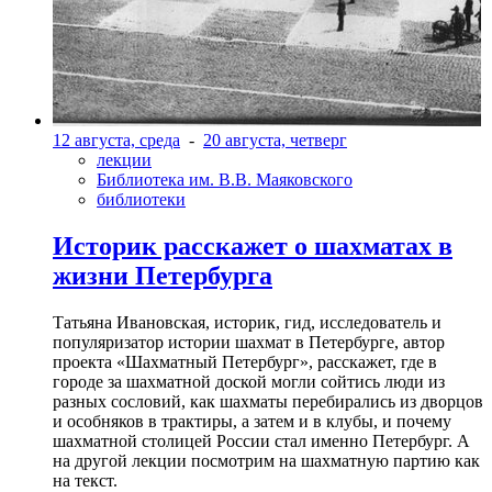
12 августа, среда
-
20 августа, четверг
лекции
Библиотека им. В.В. Маяковского
библиотеки
Историк расскажет о шахматах в
жизни Петербурга
Татьяна Ивановская, историк, гид, исследователь и
популяризатор истории шахмат в Петербурге, автор
проекта «Шахматный Петербург», расскажет, где в
городе за шахматной доской могли сойтись люди из
разных сословий, как шахматы перебирались из дворцов
и особняков в трактиры, а затем и в клубы, и почему
шахматной столицей России стал именно Петербург. А
на другой лекции посмотрим на шахматную партию как
на текст.