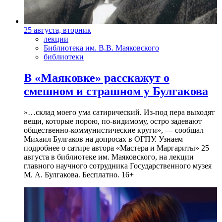
25 августа, вторник
лекции
Библиотека им. В.В. Маяковского
библиотеки
В «Маяковке» расскажут о
смешном и страшном у Булгакова
»…склад моего ума сатирический. Из-под пера выходят
вещи, которые порою, по-видимому, остро задевают
общественно-коммунистические круги», — сообщал
Михаил Булгаков на допросах в ОГПУ. Узнаем
подробнее о сатире автора «Мастера и Маргариты» 25
августа в библиотеке им. Маяковского, на лекции
главного научного сотрудника Государственного музея
М. А. Булгакова. Бесплатно. 16+