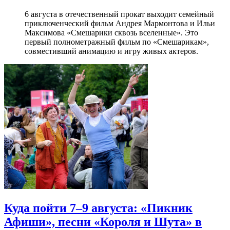
6 августа в отечественный прокат выходит семейный
приключенческий фильм Андрея Мармонтова и Ильи
Максимова «Смешарики сквозь вселенные». Это
первый полнометражный фильм по «Смешарикам»,
совместивший анимацию и игру живых актеров.
Куда пойти 7–9 августа: «Пикник
Афиши», песни «Короля и Шута» в