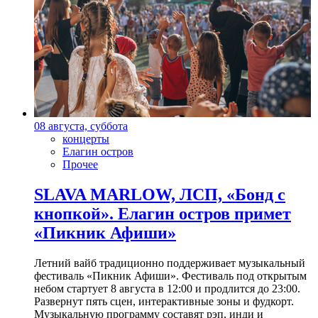
08 августа, суббота
концерты
Елагин остров
Прочее
SLAVA MARLOW, ЛСП, «Бонд с
кнопкой». Елагин остров примет
«Пикник Афиши»
Летний вайб традиционно поддерживает музыкальный
фестиваль «Пикник Афиши». Фестиваль под открытым
небом стартует 8 августа в 12:00 и продлится до 23:00.
Развернут пять сцен, интерактивные зоны и фудкорт.
Музыкальную программу составят рэп, инди и