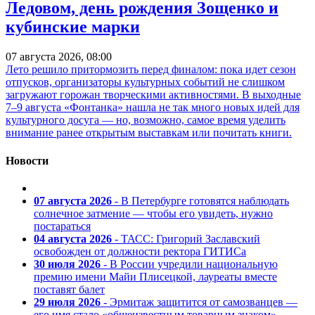
Ледовом, день рождения Зощенко и
кубинские марки
07 августа 2026, 08:00
Лето решило притормозить перед финалом: пока идет сезон
отпусков, организаторы культурных событий не слишком
загружают горожан творческими активностями. В выходные
7–9 августа «Фонтанка» нашла не так много новых идей для
культурного досуга — но, возможно, самое время уделить
внимание ранее открытым выставкам или почитать книги.
Новости
07 августа 2026
- В Петербурге готовятся наблюдать
солнечное затмение — чтобы его увидеть, нужно
постараться
04 августа 2026
- ТАСС: Григорий Заславский
освобожден от должности ректора ГИТИСа
30 июля 2026
- В России учредили национальную
премию имени Майи Плисецкой, лауреаты вместе
поставят балет
29 июля 2026
- Эрмитаж защитится от самозванцев —
его имя стало «общеизвестным товарным знаком»