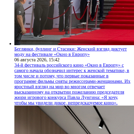
Беглянки, буллинг и Стасики: Женский взгляд диктует
моду на фестивале «Окно в Европу»
06 августа 2026,
15:42
34-й фестиваль российского кино «Окно в Европу» с
самого начала обозначил интерес к женской тематике, в
том числе и потому, что первые показанные в
программе фильмы сняты режиссерами-женщинами. Их
яростный взгляд на мир во многом отвечает
высказанному на открытии пожеланию председателя
жюри игрового конкурса Павла Лунгина: «Я хочу,
чтобы мы увидели дикое, непредсказуемое кино».