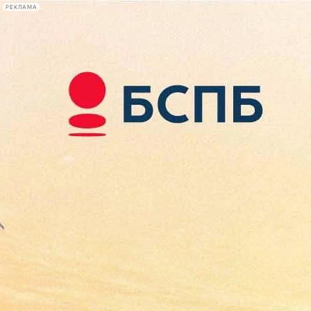
РЕКЛАМА
Афиша Plus
#телегид
Фонтанка.ру
Сегодня:
2026.08.08
19:25
Афиша Plus
кино
спектакли
выставки
концерты
лекции
книги
афиша плюс
новости
+