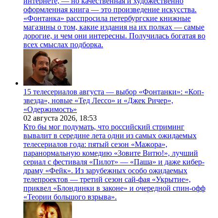
интернете, — но качественная и художественно
оформленная книга — это произведение искусства.
«Фонтанка» расспросила петербургские книжные
магазины о том, какие издания на их полках — самые
дорогие, и чем они интересны. Получилась богатая во
всех смыслах подборка.
15 телесериалов августа — выбор «Фонтанки»: «Коп-
звезда», новые «Тед Лессо» и «Джек Ричер»,
«Одержимость»
02 августа 2026,
18:53
Кто бы мог подумать, что российский стриминг
вывалит в середине лета одни из самых ожидаемых
телесериалов года: пятый сезон «Мажора»,
паранормальную комедию «Зовите Витю!», лучший
сериал с фестиваля «Пилот» — «Паша» и даже кибер-
драму «Фейк». Из зарубежных особо ожидаемых
телепроектов — третий сезон сай-фая «Укрытие»,
приквел «Блондинки в законе» и очередной спин-офф
«Теории большого взрыва».