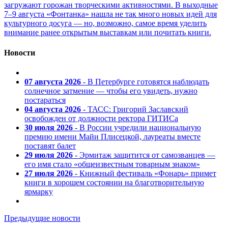
загружают горожан творческими активностями. В выходные
7–9 августа «Фонтанка» нашла не так много новых идей для
культурного досуга — но, возможно, самое время уделить
внимание ранее открытым выставкам или почитать книги.
Новости
07 августа 2026
- В Петербурге готовятся наблюдать
солнечное затмение — чтобы его увидеть, нужно
постараться
04 августа 2026
- ТАСС: Григорий Заславский
освобожден от должности ректора ГИТИСа
30 июля 2026
- В России учредили национальную
премию имени Майи Плисецкой, лауреаты вместе
поставят балет
29 июля 2026
- Эрмитаж защитится от самозванцев —
его имя стало «общеизвестным товарным знаком»
27 июля 2026
- Книжный фестиваль «Фонарь» примет
книги в хорошем состоянии на благотворительную
ярмарку
Предыдущие новости