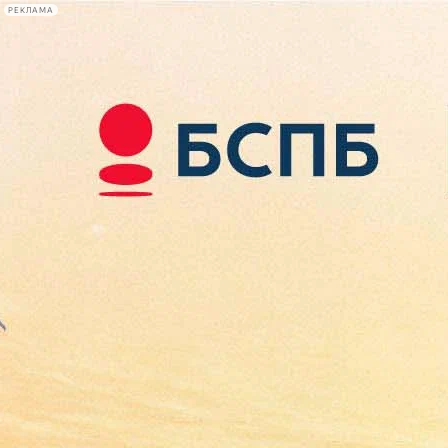
РЕКЛАМА
Афиша Plus
#телегид
Фонтанка.ру
Сегодня:
2026.08.08
17:46
Афиша Plus
кино
спектакли
выставки
концерты
лекции
книги
афиша плюс
новости
+