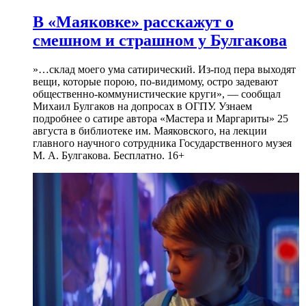
В «Маяковке» расскажут о
смешном и страшном у Булгакова
»…склад моего ума сатирический. Из-под пера выходят
вещи, которые порою, по-видимому, остро задевают
общественно-коммунистические круги», — сообщал
Михаил Булгаков на допросах в ОГПУ. Узнаем
подробнее о сатире автора «Мастера и Маргариты» 25
августа в библиотеке им. Маяковского, на лекции
главного научного сотрудника Государственного музея
М. А. Булгакова. Бесплатно. 16+