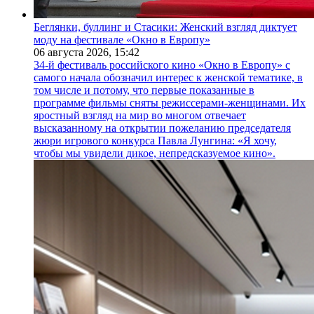
Беглянки, буллинг и Стасики: Женский взгляд диктует
моду на фестивале «Окно в Европу»
06 августа 2026,
15:42
34-й фестиваль российского кино «Окно в Европу» с
самого начала обозначил интерес к женской тематике, в
том числе и потому, что первые показанные в
программе фильмы сняты режиссерами-женщинами. Их
яростный взгляд на мир во многом отвечает
высказанному на открытии пожеланию председателя
жюри игрового конкурса Павла Лунгина: «Я хочу,
чтобы мы увидели дикое, непредсказуемое кино».