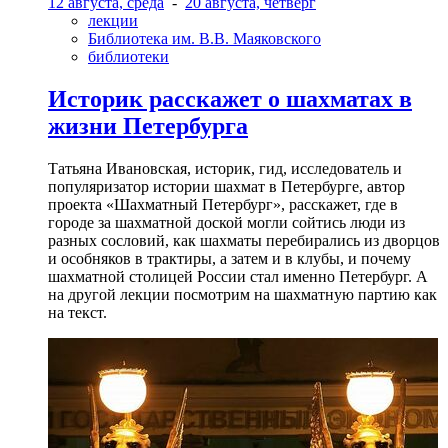
12 августа, среда
-
20 августа, четверг
лекции
Библиотека им. В.В. Маяковского
библиотеки
Историк расскажет о шахматах в
жизни Петербурга
Татьяна Ивановская, историк, гид, исследователь и
популяризатор истории шахмат в Петербурге, автор
проекта «Шахматный Петербург», расскажет, где в
городе за шахматной доской могли сойтись люди из
разных сословий, как шахматы перебирались из дворцов
и особняков в трактиры, а затем и в клубы, и почему
шахматной столицей России стал именно Петербург. А
на другой лекции посмотрим на шахматную партию как
на текст.