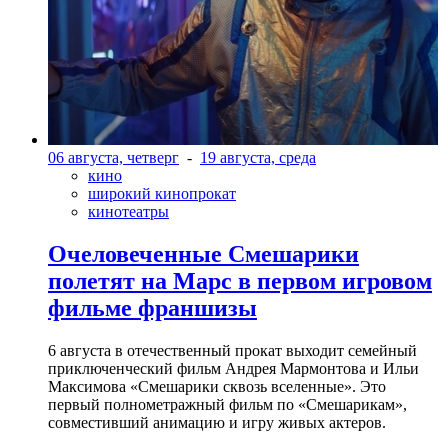
06 августа, четверг
-
19 августа, среда
кино
широкий кинопрокат
кинотеатры
Очеловеченные Смешарики
полетят на Марс в первом игровом
фильме франшизы
6 августа в отечественный прокат выходит семейный
приключенческий фильм Андрея Мармонтова и Ильи
Максимова «Смешарики сквозь вселенные». Это
первый полнометражный фильм по «Смешарикам»,
совместивший анимацию и игру живых актеров.