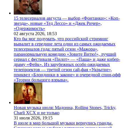
15 телесериалов августа — выбор «Фонтанки»: «Коп-
звезда», новые «Тед Лессо» и «Джек Ричер»,
«Одержимость»
02 августа 2026,
18:53
Кто бы мог подумать, что российский стриминг
вывалит в середине лета одни из самых ожидаемых
телесериалов года: пятый сезон «Мажора»,
паранормальную комедию «Зовите Витю!», лучший
сериал с фестиваля «Пилот» — «Паша» и даже кибер-
драму «Фейк». Из зарубежных особо ожидаемых
телепроектов — третий сезон сай-фая «Укрытие»,
приквел «Блондинки в законе» и очередной спин-офф
«Теории большого взрыва».
Новая музыка июля: Мадонна, Rolling Stones, Tricky,
Charli XCX и не только
31 июля 2026,
19:15
В июле в мир большой музыки вернулись гранды.