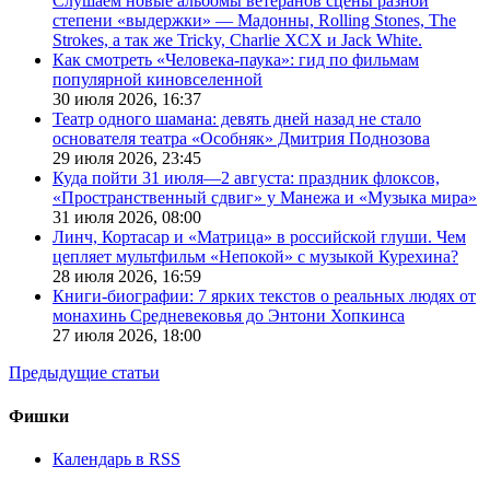
Слушаем новые альбомы ветеранов сцены разной
степени «выдержки» — Мадонны, Rolling Stones, The
Strokes, а так же Tricky, Charlie XCX и Jack White.
Как смотреть «Человека-паука»: гид по фильмам
популярной киновселенной
30 июля 2026,
16:37
Театр одного шамана: девять дней назад не стало
основателя театра «Особняк» Дмитрия Поднозова
29 июля 2026,
23:45
Куда пойти 31 июля—2 августа: праздник флоксов,
«Пространственный сдвиг» у Манежа и «Музыка мира»
31 июля 2026,
08:00
Линч, Кортасар и «Матрица» в российской глуши. Чем
цепляет мультфильм «Непокой» с музыкой Курехина?
28 июля 2026,
16:59
Книги-биографии: 7 ярких текстов о реальных людях от
монахинь Средневековья до Энтони Хопкинса
27 июля 2026,
18:00
Предыдущие статьи
Фишки
Календарь в RSS