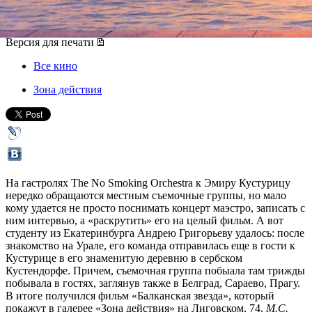
17 апреля 2012, вторник
,
19.00
Версия для печати
Все кино
Зона действия
На гастролях The No Smoking Orchestra к Эмиру Кустурицу
нередко обращаются местным съемочные группы, но мало
кому удается не просто поснимать концерт маэстро, записать с
ним интервью, а «раскрутить» его на целый фильм. А вот
студенту из Екатеринбурга Андрею Григорьеву удалось: после
знакомство на Урале, его команда отправилась еще в гости к
Кустурице в его знаменитую деревню в сербском
Кустендорфе. Причем, съемочная группа побыала там трижды
побывала в гостях, заглянув также в Белград, Сараево, Прагу.
В итоге получился фильм «Балканская звезда», который
покажут в галерее «Зона действия» на Лиговском, 74.
М.С.