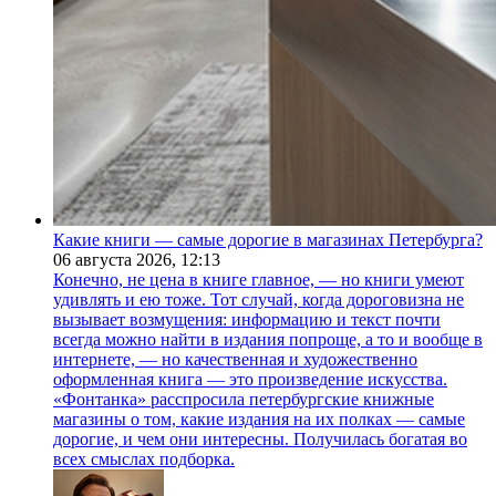
Какие книги — самые дорогие в магазинах Петербурга?
06 августа 2026,
12:13
Конечно, не цена в книге главное, — но книги умеют
удивлять и ею тоже. Тот случай, когда дороговизна не
вызывает возмущения: информацию и текст почти
всегда можно найти в издания попроще, а то и вообще в
интернете, — но качественная и художественно
оформленная книга — это произведение искусства.
«Фонтанка» расспросила петербургские книжные
магазины о том, какие издания на их полках — самые
дорогие, и чем они интересны. Получилась богатая во
всех смыслах подборка.