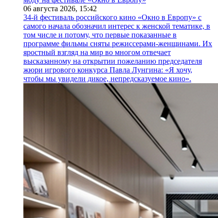
06 августа 2026,
15:42
34-й фестиваль российского кино «Окно в Европу» с
самого начала обозначил интерес к женской тематике, в
том числе и потому, что первые показанные в
программе фильмы сняты режиссерами-женщинами. Их
яростный взгляд на мир во многом отвечает
высказанному на открытии пожеланию председателя
жюри игрового конкурса Павла Лунгина: «Я хочу,
чтобы мы увидели дикое, непредсказуемое кино».