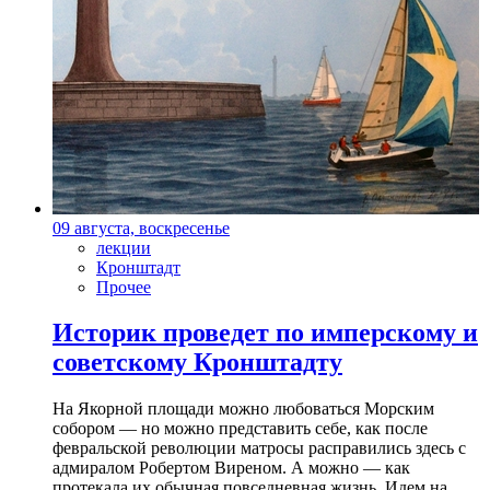
09 августа, воскресенье
лекции
Кронштадт
Прочее
Историк проведет по имперскому и
советскому Кронштадту
На Якорной площади можно любоваться Морским
собором — но можно представить себе, как после
февральской революции матросы расправились здесь с
адмиралом Робертом Виреном. А можно — как
протекала их обычная повседневная жизнь. Идем на