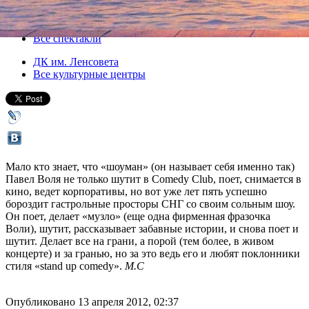
20 апреля 2012, пятница
,
19.00
Версия для печати
Все спектакли
ДК им. Ленсовета
Все культурные центры
Мало кто знает, что «шоуман» (он называет себя именно так)
Павел Воля не только шутит в Comedy Club, поет, снимается в
кино, ведет корпоративы, но вот уже лет пять успешно
бороздит гастрольные просторы СНГ со своим сольным шоу.
Он поет, делает «музло» (еще одна фирменная фразочка
Воли), шутит, рассказывает забавные истории, и снова поет и
шутит. Делает все на грани, а порой (тем более, в живом
концерте) и за гранью, но за это ведь его и любят поклонники
стиля «stand up comedy».
М.С
Опубликовано 13 апреля 2012, 02:37