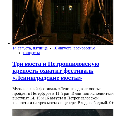
14 августа, пятница
-
16 августа, воскресенье
концерты
Три моста и Петропавловскую
крепость охватит фестиваль
«Ленинградские мосты»
Музыкальный фестиваль «Ленинградские мосты»
пройдет в Петербурге в 11-й раз. Инди-поп исполнители
выступят 14, 15 и 16 августа в Петропавловской
крепости и на трех мостах в центре. Вход свободный. 0+