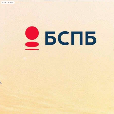
РЕКЛАМА
Афиша Plus
#телегид
Фонтанка.ру
Сегодня:
2026.08.08
17:23
Афиша Plus
кино
спектакли
выставки
концерты
лекции
книги
афиша плюс
новости
+