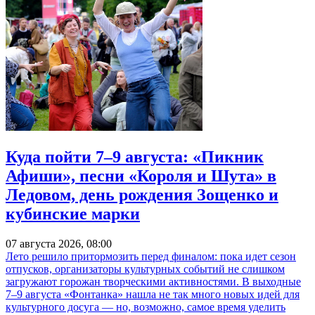
Куда пойти 7–9 августа: «Пикник
Афиши», песни «Короля и Шута» в
Ледовом, день рождения Зощенко и
кубинские марки
07 августа 2026, 08:00
Лето решило притормозить перед финалом: пока идет сезон
отпусков, организаторы культурных событий не слишком
загружают горожан творческими активностями. В выходные
7–9 августа «Фонтанка» нашла не так много новых идей для
культурного досуга — но, возможно, самое время уделить