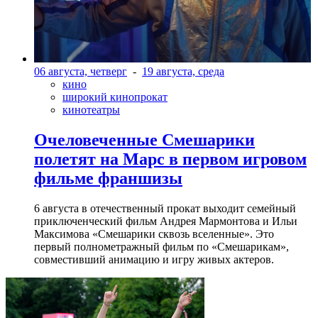
06 августа, четверг
-
19 августа, среда
кино
широкий кинопрокат
кинотеатры
Очеловеченные Смешарики
полетят на Марс в первом игровом
фильме франшизы
6 августа в отечественный прокат выходит семейный
приключенческий фильм Андрея Мармонтова и Ильи
Максимова «Смешарики сквозь вселенные». Это
первый полнометражный фильм по «Смешарикам»,
совместивший анимацию и игру живых актеров.