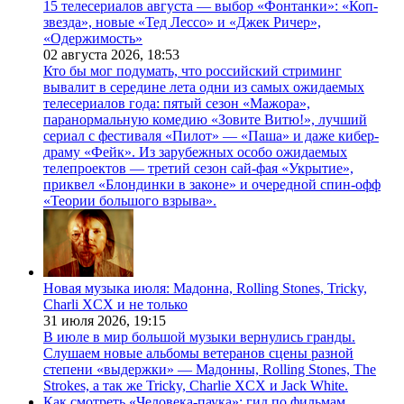
15 телесериалов августа — выбор «Фонтанки»: «Коп-
звезда», новые «Тед Лессо» и «Джек Ричер»,
«Одержимость»
02 августа 2026,
18:53
Кто бы мог подумать, что российский стриминг
вывалит в середине лета одни из самых ожидаемых
телесериалов года: пятый сезон «Мажора»,
паранормальную комедию «Зовите Витю!», лучший
сериал с фестиваля «Пилот» — «Паша» и даже кибер-
драму «Фейк». Из зарубежных особо ожидаемых
телепроектов — третий сезон сай-фая «Укрытие»,
приквел «Блондинки в законе» и очередной спин-офф
«Теории большого взрыва».
Новая музыка июля: Мадонна, Rolling Stones, Tricky,
Charli XCX и не только
31 июля 2026,
19:15
В июле в мир большой музыки вернулись гранды.
Слушаем новые альбомы ветеранов сцены разной
степени «выдержки» — Мадонны, Rolling Stones, The
Strokes, а так же Tricky, Charlie XCX и Jack White.
Как смотреть «Человека-паука»: гид по фильмам