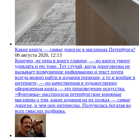
Какие книги — самые дорогие в магазинах Петербурга?
06 августа 2026,
12:13
Конечно, не цена в книге главное, — но книги умеют
удивлять и ею тоже. Тот случай, когда дороговизна не
вызывает возмущения: информацию и текст почти
всегда можно найти в издания попроще, а то и вообще в
интернете, — но качественная и художественно
оформленная книга — это произведение искусства.
«Фонтанка» расспросила петербургские книжные
магазины о том, какие издания на их полках — самые
дорогие, и чем они интересны. Получилась богатая во
всех смыслах подборка.