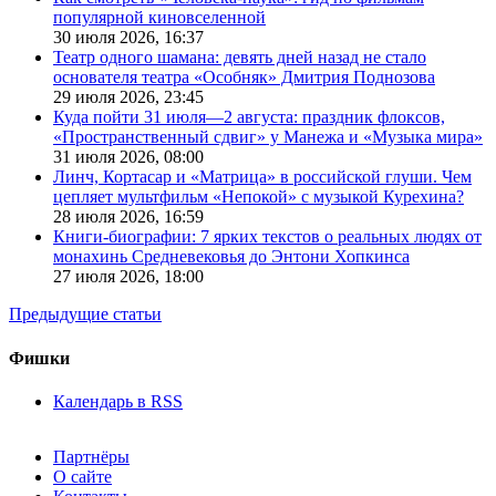
популярной киновселенной
30 июля 2026,
16:37
Театр одного шамана: девять дней назад не стало
основателя театра «Особняк» Дмитрия Поднозова
29 июля 2026,
23:45
Куда пойти 31 июля—2 августа: праздник флоксов,
«Пространственный сдвиг» у Манежа и «Музыка мира»
31 июля 2026,
08:00
Линч, Кортасар и «Матрица» в российской глуши. Чем
цепляет мультфильм «Непокой» с музыкой Курехина?
28 июля 2026,
16:59
Книги-биографии: 7 ярких текстов о реальных людях от
монахинь Средневековья до Энтони Хопкинса
27 июля 2026,
18:00
Предыдущие статьи
Фишки
Календарь в RSS
Партнёры
О сайте