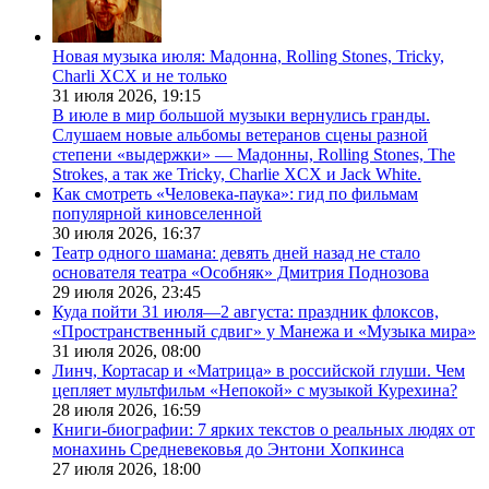
Новая музыка июля: Мадонна, Rolling Stones, Tricky,
Charli XCX и не только
31 июля 2026,
19:15
В июле в мир большой музыки вернулись гранды.
Слушаем новые альбомы ветеранов сцены разной
степени «выдержки» — Мадонны, Rolling Stones, The
Strokes, а так же Tricky, Charlie XCX и Jack White.
Как смотреть «Человека-паука»: гид по фильмам
популярной киновселенной
30 июля 2026,
16:37
Театр одного шамана: девять дней назад не стало
основателя театра «Особняк» Дмитрия Поднозова
29 июля 2026,
23:45
Куда пойти 31 июля—2 августа: праздник флоксов,
«Пространственный сдвиг» у Манежа и «Музыка мира»
31 июля 2026,
08:00
Линч, Кортасар и «Матрица» в российской глуши. Чем
цепляет мультфильм «Непокой» с музыкой Курехина?
28 июля 2026,
16:59
Книги-биографии: 7 ярких текстов о реальных людях от
монахинь Средневековья до Энтони Хопкинса
27 июля 2026,
18:00