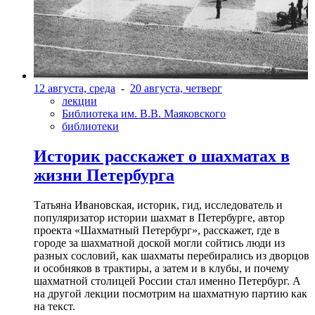
12 августа, среда
-
20 августа, четверг
лекции
Библиотека им. В.В. Маяковского
библиотеки
Историк расскажет о шахматах в
жизни Петербурга
Татьяна Ивановская, историк, гид, исследователь и
популяризатор истории шахмат в Петербурге, автор
проекта «Шахматный Петербург», расскажет, где в
городе за шахматной доской могли сойтись люди из
разных сословий, как шахматы перебирались из дворцов
и особняков в трактиры, а затем и в клубы, и почему
шахматной столицей России стал именно Петербург. А
на другой лекции посмотрим на шахматную партию как
на текст.