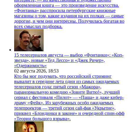
оформленная книга — это произведение искусства.
«Фонтанка» расспросила петербургские книжные
магазины о том, какие издания на их полках — самые
дорогие, и чем они интересны. Получилась богатая во
всех смыслах подборка.
15 телесериалов августа — выбор «Фонтанки»: «Коп-
звезда», новые «Тед Лессо» и «Джек Ричер»,
«Одержимость»
02 августа 2026,
18:53
Кто бы мог подумать, что российский стриминг
вывалит в середине лета одни из самых ожидаемых
телесериалов года: пятый сезон «Мажора»,
паранормальную комедию «Зовите Витю!», лучший
сериал с фестиваля «Пилот» — «Паша» и даже кибер-
драму «Фейк». Из зарубежных особо ожидаемых
телепроектов — третий сезон сай-фая «Укрытие»,
приквел «Блондинки в законе» и очередной спин-офф
«Теории большого взрыва».