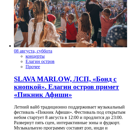
08 августа, суббота
концерты
Елагин остров
Прочее
SLAVA MARLOW, ЛСП, «Бонд с
кнопкой». Елагин остров примет
«Пикник Афиши»
Летний вайб традиционно поддерживает музыкальный
фестиваль «Пикник Афиши». Фестиваль под открытым
небом стартует 8 августа в 12:00 и продлится до 23:00.
Развернут пять сцен, интерактивные зоны и фудкорт.
Музыкальную программу составят рэп, инди и