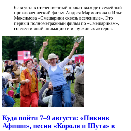
6 августа в отечественный прокат выходит семейный
приключенческий фильм Андрея Мармонтова и Ильи
Максимова «Смешарики сквозь вселенные». Это
первый полнометражный фильм по «Смешарикам»,
совместивший анимацию и игру живых актеров.
Куда пойти 7–9 августа: «Пикник
Афиши», песни «Короля и Шута» в