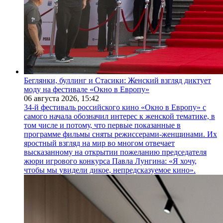
Беглянки, буллинг и Стасики: Женский взгляд диктует
моду на фестивале «Окно в Европу»
06 августа 2026,
15:42
34-й фестиваль российского кино «Окно в Европу» с
самого начала обозначил интерес к женской тематике, в
том числе и потому, что первые показанные в
программе фильмы сняты режиссерами-женщинами. Их
яростный взгляд на мир во многом отвечает
высказанному на открытии пожеланию председателя
жюри игрового конкурса Павла Лунгина: «Я хочу,
чтобы мы увидели дикое, непредсказуемое кино».