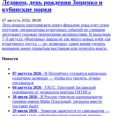
Ледовом, день рождения Зощенко и
кубинские марки
07 августа 2026, 08:00
Лето решило притормозить перед финалом: пока идет сезон
отпусков, организаторы культурных событий не слишком
загружают горожан творческими активностями. В выходные
7–9 августа «Фонтанка» нашла не так много новых идей для
культурного досуга — но, возможно, самое время уделить
внимание ранее открытым выставкам или почитать книги.
Новости
07 августа 2026
- В Петербурге готовятся наблюдать
солнечное затмение — чтобы его увидеть, нужно
постараться
04 августа 2026
- ТАСС: Григорий Заславский
освобожден от должности ректора ГИТИСа
30 июля 2026
- В России учредили национальную
премию имени Майи Плисецкой, лауреаты вместе
поставят балет
29 июля 2026
- Эрмитаж защитится от самозванцев —
его имя стало «общеизвестным товарным знаком»