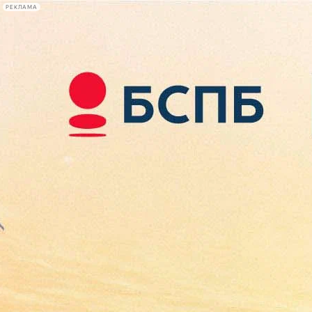
РЕКЛАМА
Афиша Plus
#телегид
Фонтанка.ру
Сегодня:
2026.08.08
04:04
Афиша Plus
кино
спектакли
выставки
концерты
лекции
книги
афиша плюс
новости
+