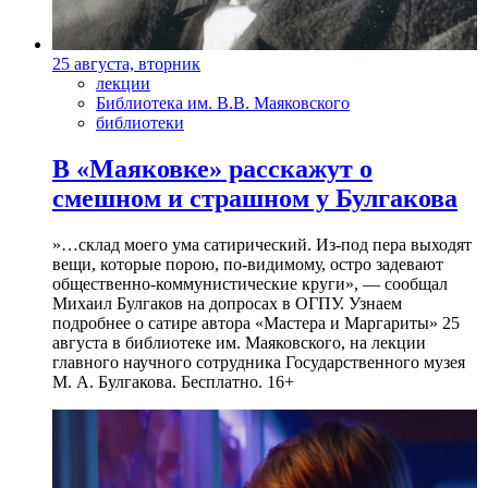
25 августа, вторник
лекции
Библиотека им. В.В. Маяковского
библиотеки
В «Маяковке» расскажут о
смешном и страшном у Булгакова
»…склад моего ума сатирический. Из-под пера выходят
вещи, которые порою, по-видимому, остро задевают
общественно-коммунистические круги», — сообщал
Михаил Булгаков на допросах в ОГПУ. Узнаем
подробнее о сатире автора «Мастера и Маргариты» 25
августа в библиотеке им. Маяковского, на лекции
главного научного сотрудника Государственного музея
М. А. Булгакова. Бесплатно. 16+