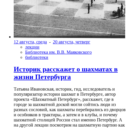
12 августа, среда
-
20 августа, четверг
лекции
Библиотека им. В.В. Маяковского
библиотеки
Историк расскажет о шахматах в
жизни Петербурга
Татьяна Ивановская, историк, гид, исследователь и
популяризатор истории шахмат в Петербурге, автор
проекта «Шахматный Петербург», расскажет, где в
городе за шахматной доской могли сойтись люди из
разных сословий, как шахматы перебирались из дворцов
и особняков в трактиры, а затем и в клубы, и почему
шахматной столицей России стал именно Петербург. А
на другой лекции посмотрим на шахматную партию как