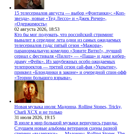
15 телесериалов августа — выбор «Фонтанки»: «Коп-
звезда», новые «Тед Лессо» и «Джек Ричер»,
«Одержимость»
02 августа 2026,
18:53
Кто бы мог подумать, что российский стриминг
вывалит в середине лета одни из самых ожидаемых
телесериалов года: пятый сезон «Мажора»,
паранормальную комедию «Зовите Витю!», лучший
сериал с фестиваля «Пилот» — «Паша» и даже кибер-
драму «Фейк». Из зарубежных особо ожидаемых
телепроектов — третий сезон сай-фая «Укрытие»,
приквел «Блондинки в законе» и очередной спин-офф
«Теории большого взрыва».
Новая музыка июля: Мадонна, Rolling Stones, Tricky,
Charli XCX и не только
31 июля 2026,
19:15
В июле в мир большой музыки вернулись гранды.
Слушаем новые альбомы ветеранов сцены разной
степени «выдержки» — Мадонны, Rolling Stones, The