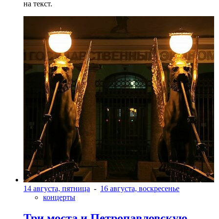
на текст.
14 августа, пятница
-
16 августа, воскресенье
концерты
Три моста и Петропавловскую