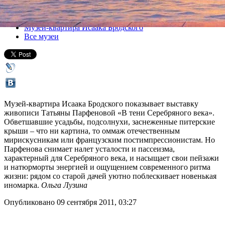
Все выставки
Музей-квартира Исаака Бродского
Все музеи
Музей-квартира Исаака Бродского показывает выставку
живописи Татьяны Парфеновой «В тени Серебряного века».
Обветшавшие усадьбы, подсолнухи, заснеженные питерские
крыши – что ни картина, то оммаж отечественным
мирискусникам или французским постимпрессионистам. Но
Парфенова снимает налет усталости и пассеизма,
характерный для Серебряного века, и насыщает свои пейзажи
и натюрморты энергией и ощущением современного ритма
жизни: рядом со старой дачей уютно поблескивает новенькая
иномарка.
Ольга Лузина
Опубликовано 09 сентября 2011, 03:27