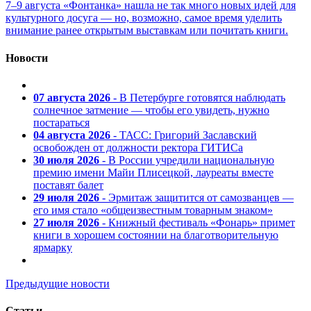
7–9 августа «Фонтанка» нашла не так много новых идей для
культурного досуга — но, возможно, самое время уделить
внимание ранее открытым выставкам или почитать книги.
Новости
07 августа 2026
- В Петербурге готовятся наблюдать
солнечное затмение — чтобы его увидеть, нужно
постараться
04 августа 2026
- ТАСС: Григорий Заславский
освобожден от должности ректора ГИТИСа
30 июля 2026
- В России учредили национальную
премию имени Майи Плисецкой, лауреаты вместе
поставят балет
29 июля 2026
- Эрмитаж защитится от самозванцев —
его имя стало «общеизвестным товарным знаком»
27 июля 2026
- Книжный фестиваль «Фонарь» примет
книги в хорошем состоянии на благотворительную
ярмарку
Предыдущие новости
Статьи