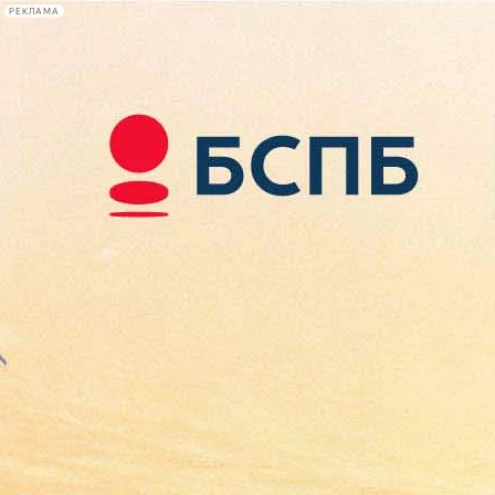
РЕКЛАМА
Афиша Plus
#телегид
Фонтанка.ру
Сегодня:
2026.08.09
04:05
Афиша Plus
кино
спектакли
выставки
концерты
лекции
книги
афиша плюс
новости
+