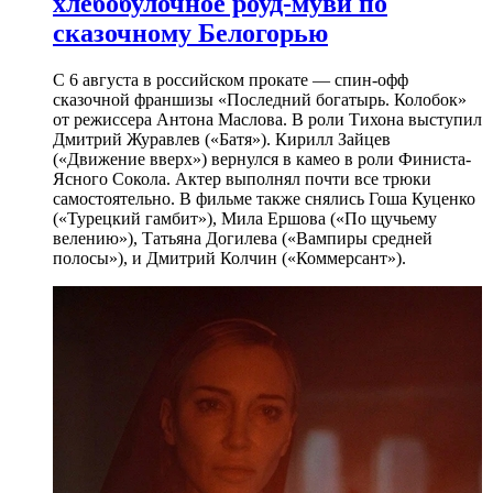
хлебобулочное роуд-муви по
сказочному Белогорью
С 6 августа в российском прокате — спин-офф
сказочной франшизы «Последний богатырь. Колобок»
от режиссера Антона Маслова. В роли Тихона выступил
Дмитрий Журавлев («Батя»). Кирилл Зайцев
(«Движение вверх») вернулся в камео в роли Финиста-
Ясного Сокола. Актер выполнял почти все трюки
самостоятельно. В фильме также снялись Гоша Куценко
(«Турецкий гамбит»), Мила Ершова («По щучьему
велению»), Татьяна Догилева («Вампиры средней
полосы»), и Дмитрий Колчин («Коммерсант»).