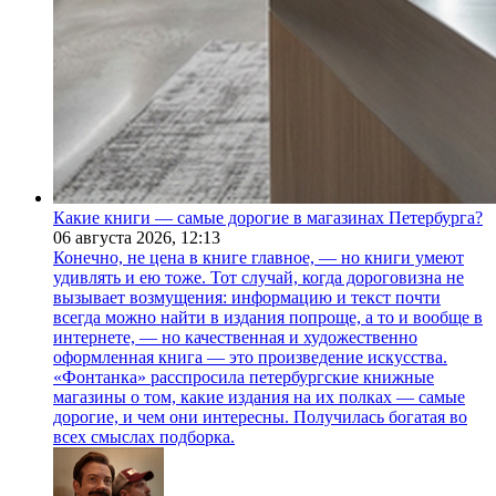
Какие книги — самые дорогие в магазинах Петербурга?
06 августа 2026,
12:13
Конечно, не цена в книге главное, — но книги умеют
удивлять и ею тоже. Тот случай, когда дороговизна не
вызывает возмущения: информацию и текст почти
всегда можно найти в издания попроще, а то и вообще в
интернете, — но качественная и художественно
оформленная книга — это произведение искусства.
«Фонтанка» расспросила петербургские книжные
магазины о том, какие издания на их полках — самые
дорогие, и чем они интересны. Получилась богатая во
всех смыслах подборка.