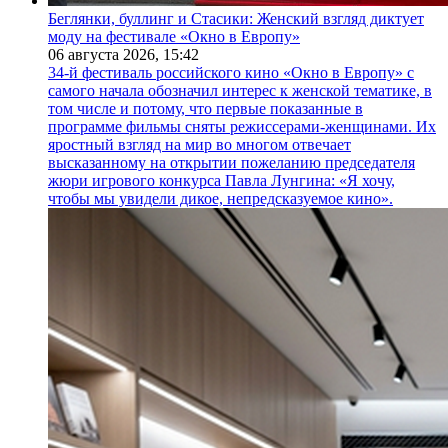
Беглянки, буллинг и Стасики: Женский взгляд диктует
моду на фестивале «Окно в Европу»
06 августа 2026,
15:42
34-й фестиваль российского кино «Окно в Европу» с
самого начала обозначил интерес к женской тематике, в
том числе и потому, что первые показанные в
программе фильмы сняты режиссерами-женщинами. Их
яростный взгляд на мир во многом отвечает
высказанному на открытии пожеланию председателя
жюри игрового конкурса Павла Лунгина: «Я хочу,
чтобы мы увидели дикое, непредсказуемое кино».