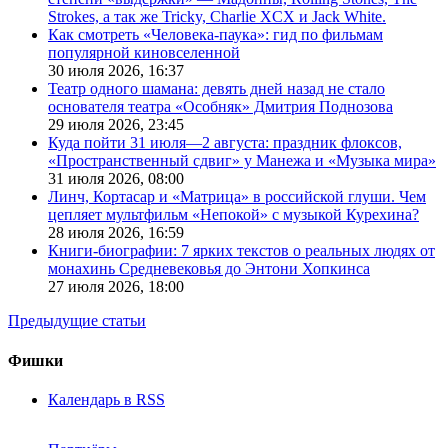
Strokes, а так же Tricky, Charlie XCX и Jack White.
Как смотреть «Человека-паука»: гид по фильмам
популярной киновселенной
30 июля 2026,
16:37
Театр одного шамана: девять дней назад не стало
основателя театра «Особняк» Дмитрия Поднозова
29 июля 2026,
23:45
Куда пойти 31 июля—2 августа: праздник флоксов,
«Пространственный сдвиг» у Манежа и «Музыка мира»
31 июля 2026,
08:00
Линч, Кортасар и «Матрица» в российской глуши. Чем
цепляет мультфильм «Непокой» с музыкой Курехина?
28 июля 2026,
16:59
Книги-биографии: 7 ярких текстов о реальных людях от
монахинь Средневековья до Энтони Хопкинса
27 июля 2026,
18:00
Предыдущие статьи
Фишки
Календарь в RSS