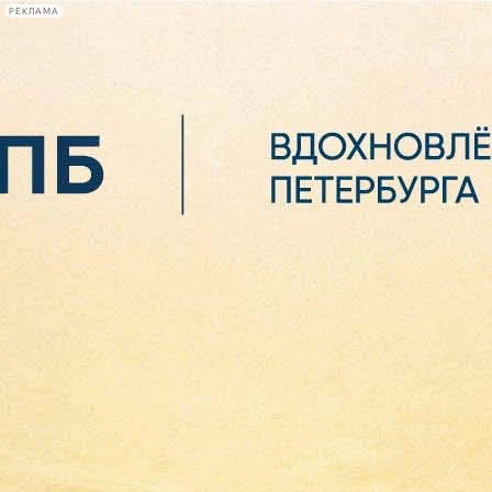
РЕКЛАМА
Афиша Plus
#телегид
Фонтанка.ру
Сегодня:
2026.08.06
05:34
Афиша Plus
кино
спектакли
выставки
концерты
лекции
книги
афиша плюс
новости
+