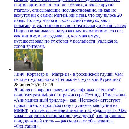
подтвердит, что вот это «не стало», а также другие
глаголы, описывающие несуществование, никак не
вяжутся ни с самим Митей, ни с тем, что случилось 20
июля. Потому что всю свою сознательную, как я
полагаю, и уж точно всю свою театральную жизнь актер
Поднозов занимался натуральным шаманством, то есть,
как минимум, заглядывал, а, как максимум,
путешествовал по ту сторону реальности, увлекая за
собой зрителей.
Линч, Кортасар и «Матрица» в российской глуши. Чем
цепляет мультфильм «Непокой» с музыкой Курехина?
28 июля 2026,
16:59
30 июля на экраны выходит мультфильм «Непокой» —
полнометражный дебют режиссера Леонида Шмелькова.
«Анимационный триллер», как «Непокой» аттестуют
прокатчики, в прошлом году с успехом выступил на
ММКФ, а затем на смотре анимации «Суздальфест». Чем
может зацепить история про двух друзей, свернувших в
придорожный отель — рассказывает обозреватель
«Фонтанки».