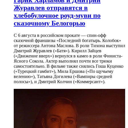
Гарик Харламов и Дмитрий
Журавлев отправятся в
хлебобулочное роуд-муви по
сказочному Белогорью
С 6 августа в российском прокате — спин-офф
сказочной франшизы «Последний богатырь. Колобок»
от режиссера Антона Маслова. В роли Тихона выступил
Дмитрий Журавлев («Батя»). Кирилл Зайцев
(«Движение вверх») вернулся в камео в роли Финиста-
Ясного Сокола. Актер выполнял почти все трюки
самостоятельно. В фильме также снялись Гоша Куценко
(«Турецкий гамбит»), Мила Ершова («По щучьему
велению»), Татьяна Догилева («Вампиры средней
полосы»), и Дмитрий Колчин («Коммерсант»).