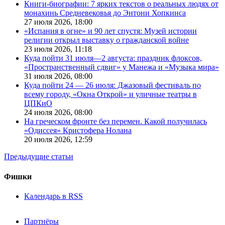
Книги-биографии: 7 ярких текстов о реальных людях от
монахинь Средневековья до Энтони Хопкинса
27 июля 2026,
18:00
«Испания в огне» и 90 лет спустя: Музей истории
религии открыл выставку о гражданской войне
23 июля 2026,
11:18
Куда пойти 31 июля—2 августа: праздник флоксов,
«Пространственный сдвиг» у Манежа и «Музыка мира»
31 июля 2026,
08:00
Куда пойти 24 — 26 июля: Джазовый фестиваль по
всему городу, «Окна Открой» и уличные театры в
ЦПКиО
24 июля 2026,
08:00
На греческом фронте без перемен. Какой получилась
«Одиссея» Кристофера Нолана
20 июля 2026,
12:59
Предыдущие статьи
Фишки
Календарь в RSS
Партнёры