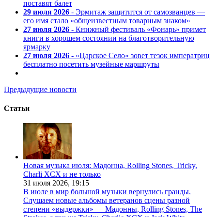
поставят балет
29 июля 2026
- Эрмитаж защитится от самозванцев —
его имя стало «общеизвестным товарным знаком»
27 июля 2026
- Книжный фестиваль «Фонарь» примет
книги в хорошем состоянии на благотворительную
ярмарку
27 июля 2026
- «Царское Село» зовет тезок императриц
бесплатно посетить музейные маршруты
Предыдущие новости
Статьи
Новая музыка июля: Мадонна, Rolling Stones, Tricky,
Charli XCX и не только
31 июля 2026,
19:15
В июле в мир большой музыки вернулись гранды.
Слушаем новые альбомы ветеранов сцены разной
степени «выдержки» — Мадонны, Rolling Stones, The