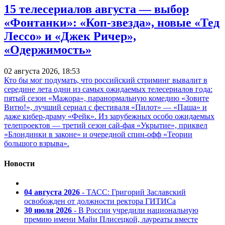
15 телесериалов августа — выбор
«Фонтанки»: «Коп-звезда», новые «Тед
Лессо» и «Джек Ричер»,
«Одержимость»
02 августа 2026, 18:53
Кто бы мог подумать, что российский стриминг вывалит в
середине лета одни из самых ожидаемых телесериалов года:
пятый сезон «Мажора», паранормальную комедию «Зовите
Витю!», лучший сериал с фестиваля «Пилот» — «Паша» и
даже кибер-драму «Фейк». Из зарубежных особо ожидаемых
телепроектов — третий сезон сай-фая «Укрытие», приквел
«Блондинки в законе» и очередной спин-офф «Теории
большого взрыва».
Новости
04 августа 2026
- ТАСС: Григорий Заславский
освобожден от должности ректора ГИТИСа
30 июля 2026
- В России учредили национальную
премию имени Майи Плисецкой, лауреаты вместе