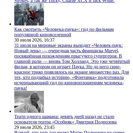
Strokes, а так же Tricky, Charlie XCX и Jack White.
Как смотреть «Человека-паука»: гид по фильмам
популярной киновселенной
30 июля 2026,
16:37
31 июля на мировые экраны выходит «Человек-паук:
Новый день» — очередная часть франшизы Marvel,
посвящённая похождениям прыгучего супергероя. В
главной роли — вновь Том Холланд. Это уже четвёртый
фильм, в котором он играет Паука. Но до него сине-
красное трико появлялось на экране множество раз. Для
тех, кто подзабыл историю, «Фонтанка» подготовила
исчерпывающий гид по киновоплощениям человека-
паука!
Театр одного шамана: девять дней назад не стало
основателя театра «Особняк» Дмитрия Поднозова
29 июля 2026,
23:45
Всякий, кто хоть раз видел Митю Поднозова на сцене,