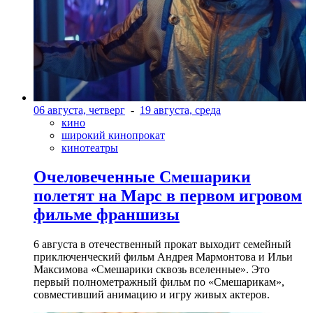
06 августа, четверг
-
19 августа, среда
кино
широкий кинопрокат
кинотеатры
Очеловеченные Смешарики
полетят на Марс в первом игровом
фильме франшизы
6 августа в отечественный прокат выходит семейный
приключенческий фильм Андрея Мармонтова и Ильи
Максимова «Смешарики сквозь вселенные». Это
первый полнометражный фильм по «Смешарикам»,
совместивший анимацию и игру живых актеров.