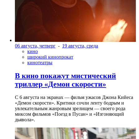
06 августа, четверг
-
19 августа, среда
кино
широкий кинопрокат
кинотеатры
В кино покажут мистический
триллер «Демон скорости»
С 6 августа на экранах — фильм ужасов Джона Кийеса
«Демон скорости». Критики сочли ленту бодрым и
увлекательным жанровым зрелищeм — своего рода
миксом фильмов «Поезд в Пусан» и «Изгоняющий
дьявола».