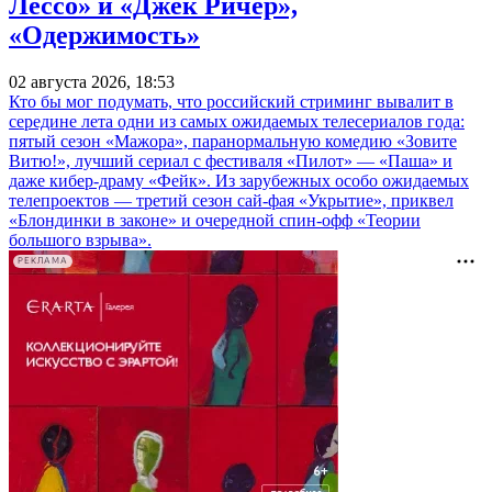
Лессо» и «Джек Ричер»,
«Одержимость»
02 августа 2026, 18:53
Кто бы мог подумать, что российский стриминг вывалит в
середине лета одни из самых ожидаемых телесериалов года:
пятый сезон «Мажора», паранормальную комедию «Зовите
Витю!», лучший сериал с фестиваля «Пилот» — «Паша» и
даже кибер-драму «Фейк». Из зарубежных особо ожидаемых
телепроектов — третий сезон сай-фая «Укрытие», приквел
«Блондинки в законе» и очередной спин-офф «Теории
большого взрыва».
РЕКЛАМА