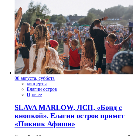
08 августа, суббота
концерты
Елагин остров
Прочее
SLAVA MARLOW, ЛСП, «Бонд с
кнопкой». Елагин остров примет
«Пикник Афиши»