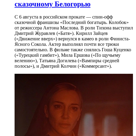
сказочному Белогорью
С 6 августа в российском прокате — спин-офф
сказочной франшизы «Последний богатырь. Колобок»
от режиссера Антона Маслова. В роли Тихона выступил
Дмитрий Журавлев («Батя»). Кирилл Зайцев
(«Движение вверх») вернулся в камео в роли Финиста-
Ясного Сокола. Актер выполнял почти все трюки
самостоятельно. В фильме также снялись Гоша Куценко
(«Турецкий гамбит»), Мила Ершова («По щучьему
велению»), Татьяна Догилева («Вампиры средней
полосы»), и Дмитрий Колчин («Коммерсант»).