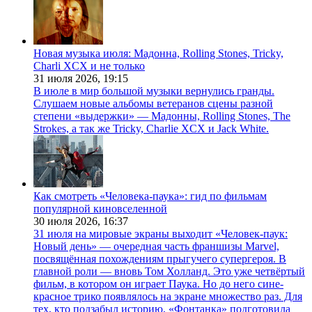
Новая музыка июля: Мадонна, Rolling Stones, Tricky,
Charli XCX и не только
31 июля 2026,
19:15
В июле в мир большой музыки вернулись гранды.
Слушаем новые альбомы ветеранов сцены разной
степени «выдержки» — Мадонны, Rolling Stones, The
Strokes, а так же Tricky, Charlie XCX и Jack White.
Как смотреть «Человека-паука»: гид по фильмам
популярной киновселенной
30 июля 2026,
16:37
31 июля на мировые экраны выходит «Человек-паук:
Новый день» — очередная часть франшизы Marvel,
посвящённая похождениям прыгучего супергероя. В
главной роли — вновь Том Холланд. Это уже четвёртый
фильм, в котором он играет Паука. Но до него сине-
красное трико появлялось на экране множество раз. Для
тех, кто подзабыл историю, «Фонтанка» подготовила