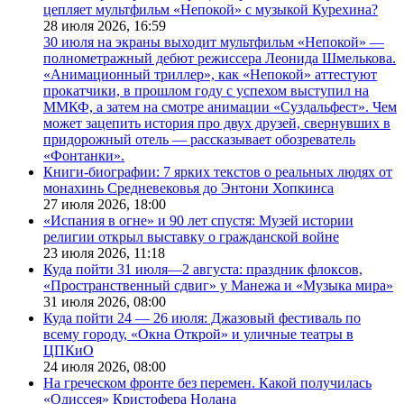
цепляет мультфильм «Непокой» с музыкой Курехина?
28 июля 2026,
16:59
30 июля на экраны выходит мультфильм «Непокой» —
полнометражный дебют режиссера Леонида Шмелькова.
«Анимационный триллер», как «Непокой» аттестуют
прокатчики, в прошлом году с успехом выступил на
ММКФ, а затем на смотре анимации «Суздальфест». Чем
может зацепить история про двух друзей, свернувших в
придорожный отель — рассказывает обозреватель
«Фонтанки».
Книги-биографии: 7 ярких текстов о реальных людях от
монахинь Средневековья до Энтони Хопкинса
27 июля 2026,
18:00
«Испания в огне» и 90 лет спустя: Музей истории
религии открыл выставку о гражданской войне
23 июля 2026,
11:18
Куда пойти 31 июля—2 августа: праздник флоксов,
«Пространственный сдвиг» у Манежа и «Музыка мира»
31 июля 2026,
08:00
Куда пойти 24 — 26 июля: Джазовый фестиваль по
всему городу, «Окна Открой» и уличные театры в
ЦПКиО
24 июля 2026,
08:00
На греческом фронте без перемен. Какой получилась
«Одиссея» Кристофера Нолана