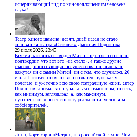
исчерпывающий гид по киновоплощениям человека-
паука!
Театр одного шамана: девять дней назад не стало
основателя театра «Особняк» Дмитрия Поднозова
29 июля 2026,
23:45
Всякий, кто хоть раз видел Митю Поднозова на сцене,
подтвердит, что вот это «не стало», а также другие
глаголы, описывающие несуществование, никак не
вяжутся ни с самим Митей, ни с тем, что случилось 20
июля. Потому что всю свою сознательную, как я
полагаю, и уж точно всю свою театральную жизнь актер
Поднозов занимался натуральным шаманством, то есть,
как минимум, заглядывал, а, как максимум,
путешествовал по ту сторону реальности, увлекая за
собой зрителей.
Линч, Кортасар и «Матрица» в российской глуши. Чем