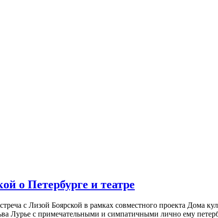
ой о Петербурге и театре
встреча с Лизой Боярской в рамках совместного проекта Дома к
ьва Лурье с примечательными и симпатичными лично ему петербу