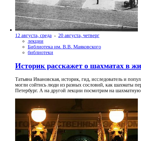
12 августа, среда
-
20 августа, четверг
лекции
Библиотека им. В.В. Маяковского
библиотеки
Историк расскажет о шахматах в ж
Татьяна Ивановская, историк, гид, исследователь и попу
могли сойтись люди из разных сословий, как шахматы пер
Петербург. А на другой лекции посмотрим на шахматную 