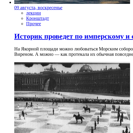
09 августа, воскресенье
лекции
Кронштадт
Прочее
Историк проведет по имперскому и
На Якорной площади можно любоваться Морским собором 
Виреном. А можно — как протекала их обычная повседнев