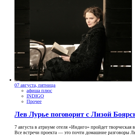
07 августа, пятница
афиша плюс
INDIGO
Прочее
Лев Лурье поговорит с Лизой Боярск
7 августа в атриуме отеля «Индиго» пройдет творческая 
Все встречи проекта — это почти домашние разговоры Л