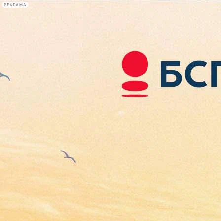
РЕКЛАМА
Афиша Plus
#телегид
Фонтанка.ру
Сегодня:
2026.08.07
12:53
Афиша Plus
кино
спектакли
выставки
концерты
лекции
книги
афиша плюс
новости
+