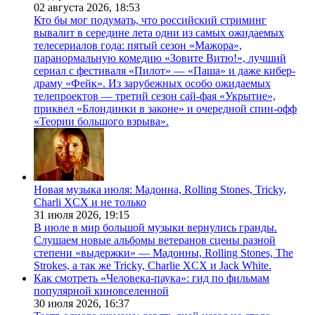
02 августа 2026,
18:53
Кто бы мог подумать, что российский стриминг
вывалит в середине лета одни из самых ожидаемых
телесериалов года: пятый сезон «Мажора»,
паранормальную комедию «Зовите Витю!», лучший
сериал с фестиваля «Пилот» — «Паша» и даже кибер-
драму «Фейк». Из зарубежных особо ожидаемых
телепроектов — третий сезон сай-фая «Укрытие»,
приквел «Блондинки в законе» и очередной спин-офф
«Теории большого взрыва».
Новая музыка июля: Мадонна, Rolling Stones, Tricky,
Charli XCX и не только
31 июля 2026,
19:15
В июле в мир большой музыки вернулись гранды.
Слушаем новые альбомы ветеранов сцены разной
степени «выдержки» — Мадонны, Rolling Stones, The
Strokes, а так же Tricky, Charlie XCX и Jack White.
Как смотреть «Человека-паука»: гид по фильмам
популярной киновселенной
30 июля 2026,
16:37