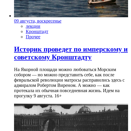
09 августа, воскресенье
лекции
Кронштадт
Прочее
Историк проведет по имперскому и
советскому Кронштадту
На Якорной площади можно любоваться Морским
собором — но можно представить себе, как после
февральской революции матросы расправились здесь с
адмиралом Робертом Виреном. А можно — как
протекала их обычная повседневная жизнь. Идем на
прогулку 9 августа. 16+