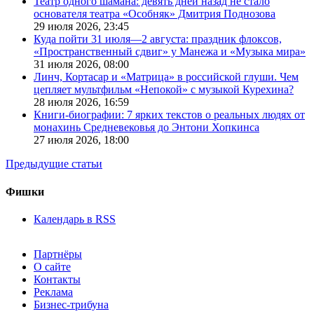
Театр одного шамана: девять дней назад не стало
основателя театра «Особняк» Дмитрия Поднозова
29 июля 2026,
23:45
Куда пойти 31 июля—2 августа: праздник флоксов,
«Пространственный сдвиг» у Манежа и «Музыка мира»
31 июля 2026,
08:00
Линч, Кортасар и «Матрица» в российской глуши. Чем
цепляет мультфильм «Непокой» с музыкой Курехина?
28 июля 2026,
16:59
Книги-биографии: 7 ярких текстов о реальных людях от
монахинь Средневековья до Энтони Хопкинса
27 июля 2026,
18:00
Предыдущие статьи
Фишки
Календарь в RSS
Партнёры
О сайте
Контакты
Реклама
Бизнес-трибуна