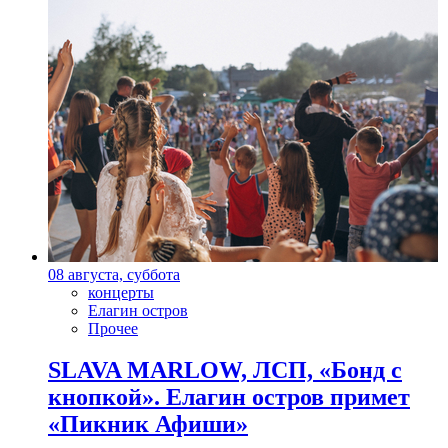
08 августа, суббота
концерты
Елагин остров
Прочее
SLAVA MARLOW, ЛСП, «Бонд с
кнопкой». Елагин остров примет
«Пикник Афиши»