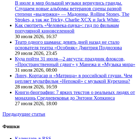
В июле в мир большой музыки вернулись гранды.
Слушаем новые альбомы ветеранов сцены разной
степени «выдержки» — Мадонны, Rolling Stones, The
Strokes, а так же Tricky, Charlie XCX и Jack White.
Как смотреть «Человека-паука»: гид по фильмам
популярной киновселенной
30 июля 2026,
16:37
Театр одного шамана: девять дней назад не стало
основателя театра «Особняк» Дмитрия Поднозова
29 июля 2026,
23:45
Куда пойти 31 июля—2 августа: праздник флоксов,
«Пространственный сдвиг» у Манежа и «Музыка мира»
31 июля 2026,
08:00
Линч, Кортасар и «Матрица» в российской глуши. Чем
цепляет мультфильм «Непокой» с музыкой Курехина?
28 июля 2026,
16:59
Книги-биографии: 7 ярких текстов о реальных людях от
монахинь Средневековья до Энтони Хопкинса
27 июля 2026,
18:00
Предыдущие статьи
Фишки
Календарь в RSS