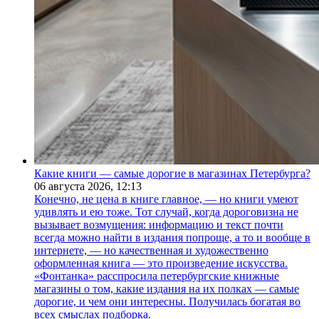
Какие книги — самые дорогие в магазинах Петербурга?
06 августа 2026,
12:13
Конечно, не цена в книге главное, — но книги умеют
удивлять и ею тоже. Тот случай, когда дороговизна не
вызывает возмущения: информацию и текст почти
всегда можно найти в издания попроще, а то и вообще в
интернете, — но качественная и художественно
оформленная книга — это произведение искусства.
«Фонтанка» расспросила петербургские книжные
магазины о том, какие издания на их полках — самые
дорогие, и чем они интересны. Получилась богатая во
всех смыслах подборка.