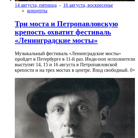
14 августа, пятница
-
16 августа, воскресенье
концерты
Три моста и Петропавловскую
крепость охватит фестиваль
«Ленинградские мосты»
Музыкальный фестиваль «Ленинградские мосты»
пройдет в Петербурге в 11-й раз. Инди-поп исполнители
выступят 14, 15 и 16 августа в Петропавловской
крепости и на трех мостах в центре. Вход свободный. 0+