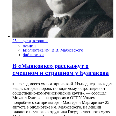
25 августа, вторник
лекции
Библиотека им. В.В. Маяковского
библиотеки
В «Маяковке» расскажут о
смешном и страшном у Булгакова
»…склад моего ума сатирический. Из-под пера выходят
вещи, которые порою, по-видимому, остро задевают
общественно-коммунистические круги», — сообщал
Михаил Булгаков на допросах в ОГПУ. Узнаем
подробнее о сатире автора «Мастера и Маргариты» 25
августа в библиотеке им. Маяковского, на лекции
главного научного сотрудника Государственного музея