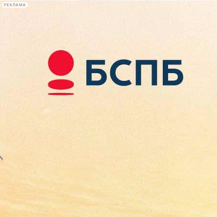
РЕКЛАМА
Афиша Plus
#телегид
Фонтанка.ру
Сегодня:
2026.08.07
22:53
Афиша Plus
кино
спектакли
выставки
концерты
лекции
книги
афиша плюс
новости
+