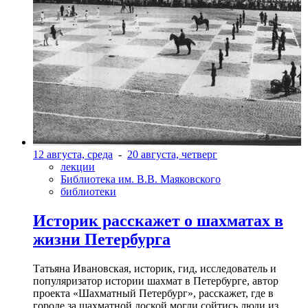
12 августа, среда
-
20 августа, четверг
лекции
Библиотека им. В.В. Маяковского
библиотеки
Историк расскажет о шахматах в
жизни Петербурга
Татьяна Ивановская, историк, гид, исследователь и
популяризатор истории шахмат в Петербурге, автор
проекта «Шахматный Петербург», расскажет, где в
городе за шахматной доской могли сойтись люди из