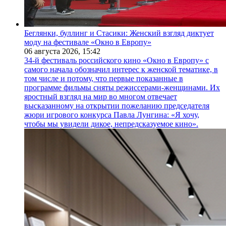
Беглянки, буллинг и Стасики: Женский взгляд диктует
моду на фестивале «Окно в Европу»
06 августа 2026,
15:42
34-й фестиваль российского кино «Окно в Европу» с
самого начала обозначил интерес к женской тематике, в
том числе и потому, что первые показанные в
программе фильмы сняты режиссерами-женщинами. Их
яростный взгляд на мир во многом отвечает
высказанному на открытии пожеланию председателя
жюри игрового конкурса Павла Лунгина: «Я хочу,
чтобы мы увидели дикое, непредсказуемое кино».