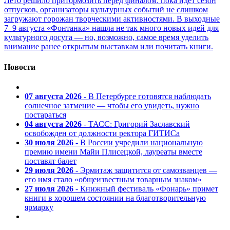
Лето решило притормозить перед финалом: пока идет сезон
отпусков, организаторы культурных событий не слишком
загружают горожан творческими активностями. В выходные
7–9 августа «Фонтанка» нашла не так много новых идей для
культурного досуга — но, возможно, самое время уделить
внимание ранее открытым выставкам или почитать книги.
Новости
07 августа 2026
- В Петербурге готовятся наблюдать
солнечное затмение — чтобы его увидеть, нужно
постараться
04 августа 2026
- ТАСС: Григорий Заславский
освобожден от должности ректора ГИТИСа
30 июля 2026
- В России учредили национальную
премию имени Майи Плисецкой, лауреаты вместе
поставят балет
29 июля 2026
- Эрмитаж защитится от самозванцев —
его имя стало «общеизвестным товарным знаком»
27 июля 2026
- Книжный фестиваль «Фонарь» примет
книги в хорошем состоянии на благотворительную
ярмарку