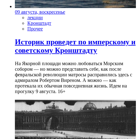
09 августа, воскресенье
лекции
Кронштадт
Прочее
Историк проведет по имперскому и
советскому Кронштадту
На Якорной площади можно любоваться Морским
собором — но можно представить себе, как после
февральской революции матросы расправились здесь с
адмиралом Робертом Виреном. А можно — как
протекала их обычная повседневная жизнь. Идем на
прогулку 9 августа. 16+