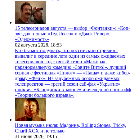
15 телесериалов августа — выбор «Фонтанки»: «Коп-
звезда», новые «Тед Лессо» и «Джек Ричер»,
«Одержимость»
02 августа 2026,
18:53
Кто бы мог подумать, что российский стриминг
вывалит в середине лета одни из самых ожидаемых
телесериалов года: пятый сезон «Мажора»,
паранормальную комедию «Зовите Витю!», лучший
сериал с фестиваля «Пилот» — «Паша» и даже кибер-
драму «Фейк». Из зарубежных особо ожидаемых
телепроектов — третий сезон сай-фая «Укрытие»,
приквел «Блондинки в законе» и очередной спин-офф
«Теории большого взрыва».
Новая музыка июля: Мадонна, Rolling Stones, Tricky,
Charli XCX и не только
31 июля 2026,
19:15