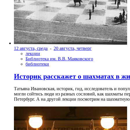
12 августа, среда
-
20 августа, четверг
лекции
Библиотека им. В.В. Маяковского
библиотеки
Историк расскажет о шахматах в ж
Татьяна Ивановская, историк, гид, исследователь и попу
могли сойтись люди из разных сословий, как шахматы пер
Петербург. А на другой лекции посмотрим на шахматную 