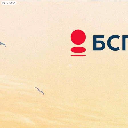
РЕКЛАМА
Афиша Plus
#телегид
Фонтанка.ру
Сегодня:
2026.08.07
10:49
Афиша Plus
кино
спектакли
выставки
концерты
лекции
книги
афиша плюс
новости
+