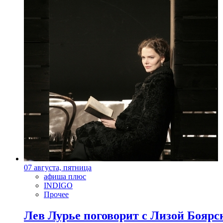
07 августа, пятница
афиша плюс
INDIGO
Прочее
Лев Лурье поговорит с Лизой Боярск