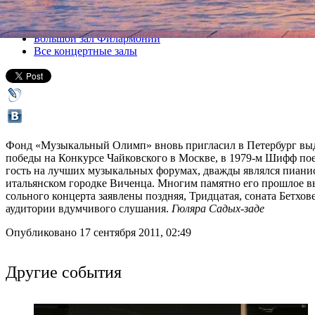
Все концерты
Большой зал Филармонии
Все концертные залы
Фонд «Музыкальный Олимп» вновь пригласил в Петербург вы
победы на Конкурсе Чайковского в Москве, в 1979-м Шифф поех
гость на лучших музыкальных форумах, дважды являлся пианис
итальянском городке Виченца. Многим памятно его прошлое вы
сольного концерта заявлены поздняя, Тридцатая, соната Бетхо
аудитории вдумчивого слушания.
Гюляра Садых-заде
Опубликовано 17 сентября 2011, 02:49
Другие события