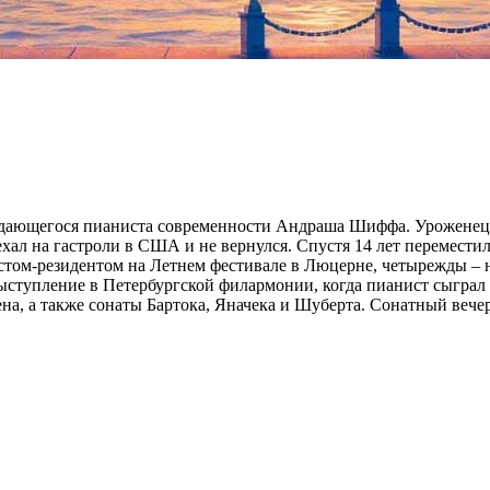
дающегося пианиста современности Андраша Шиффа. Уроженец 
ал на гастроли в США и не вернулся. Спустя 14 лет переместил
том-резидентом на Летнем фестивале в Люцерне, четырежды – н
ступление в Петербургской филармонии, когда пианист сыграл н
вена, а также сонаты Бартока, Яначека и Шуберта. Сонатный ве