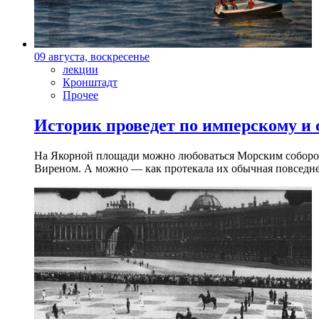
09 августа, воскресенье
лекции
Кронштадт
Прочее
Историк проведет по имперскому и
На Якорной площади можно любоваться Морским собором 
Виреном. А можно — как протекала их обычная повседнев