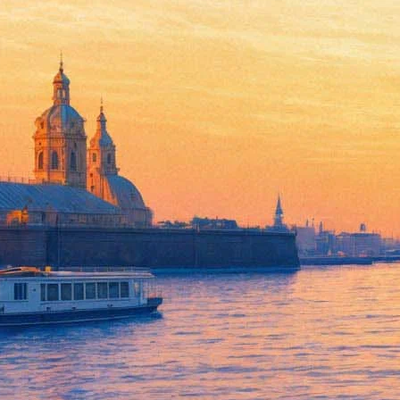
Андраш Шифф
28 сентября 2011, среда
,
19.00
Версия для печати