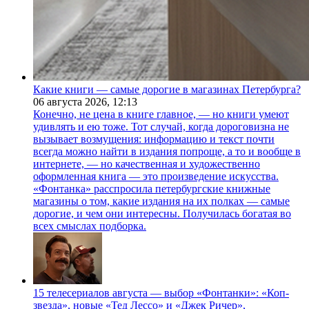
Какие книги — самые дорогие в магазинах Петербурга?
06 августа 2026,
12:13
Конечно, не цена в книге главное, — но книги умеют
удивлять и ею тоже. Тот случай, когда дороговизна не
вызывает возмущения: информацию и текст почти
всегда можно найти в издания попроще, а то и вообще в
интернете, — но качественная и художественно
оформленная книга — это произведение искусства.
«Фонтанка» расспросила петербургские книжные
магазины о том, какие издания на их полках — самые
дорогие, и чем они интересны. Получилась богатая во
всех смыслах подборка.
15 телесериалов августа — выбор «Фонтанки»: «Коп-
звезда», новые «Тед Лессо» и «Джек Ричер»,