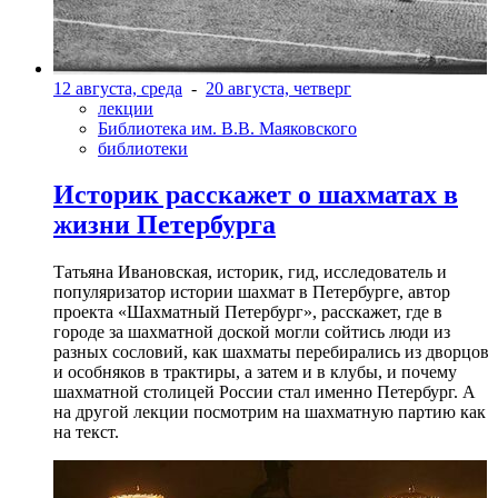
12 августа, среда
-
20 августа, четверг
лекции
Библиотека им. В.В. Маяковского
библиотеки
Историк расскажет о шахматах в
жизни Петербурга
Татьяна Ивановская, историк, гид, исследователь и
популяризатор истории шахмат в Петербурге, автор
проекта «Шахматный Петербург», расскажет, где в
городе за шахматной доской могли сойтись люди из
разных сословий, как шахматы перебирались из дворцов
и особняков в трактиры, а затем и в клубы, и почему
шахматной столицей России стал именно Петербург. А
на другой лекции посмотрим на шахматную партию как
на текст.