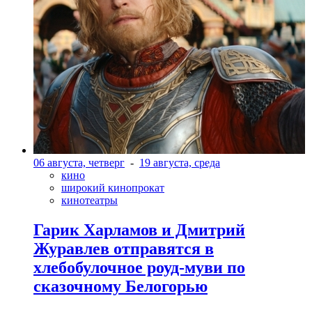
06 августа, четверг
-
19 августа, среда
кино
широкий кинопрокат
кинотеатры
Гарик Харламов и Дмитрий
Журавлев отправятся в
хлебобулочное роуд-муви по
сказочному Белогорью