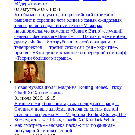
«Одержимость»
02 августа 2026,
18:53
Кто бы мог подумать, что российский стриминг
вывалит в середине лета одни из самых ожидаемых
телесериалов года: пятый сезон «Мажора»,
паранормальную комедию «Зовите Витю!», лучший
сериал с фестиваля «Пилот» — «Паша» и даже кибер-
драму «Фейк». Из зарубежных особо ожидаемых
телепроектов — третий сезон сай-фая «Укрытие»,
приквел «Блондинки в законе» и очередной спин-офф
«Теории большого взрыва».
Новая музыка июля: Мадонна, Rolling Stones, Tricky,
Charli XCX и не только
31 июля 2026,
19:15
В июле в мир большой музыки вернулись гранды.
Слушаем новые альбомы ветеранов сцены разной
степени «выдержки» — Мадонны, Rolling Stones, The
Strokes, а так же Tricky, Charlie XCX и Jack White.
Как смотреть «Человека-паука»: гид по фильмам
популярной киновселенной