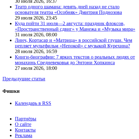
30 июля 2026,
16:37
Театр одного шамана: девять дней назад не стало
основателя театра «Особняк» Дмитрия Поднозова
29 июля 2026,
23:45
Куда пойти 31 июля—2 августа: праздник флоксов,
«Пространственный сдвиг» у Манежа и «Музыка мира»
31 июля 2026,
08:00
Линч, Кортасар и «Матрица» в российской глуши. Чем
цепляет мультфильм «Непокой» с музыкой Курехина?
28 июля 2026,
16:59
Книги-биографии: 7 ярких текстов о реальных людях от
монахинь Средневековья до Энтони Хопкинса
27 июля 2026,
18:00
Предыдущие статьи
Фишки
Календарь в RSS
Партнёры
О сайте
Контакты
Реклама