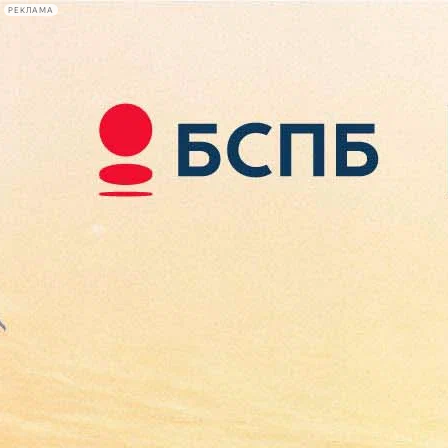
РЕКЛАМА
Афиша Plus
#телегид
Фонтанка.ру
Сегодня:
2026.08.09
14:28
Афиша Plus
кино
спектакли
выставки
концерты
лекции
книги
афиша плюс
новости
+