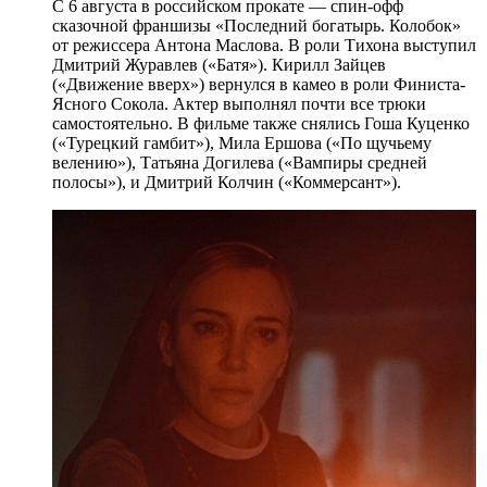
С 6 августа в российском прокате — спин-офф
сказочной франшизы «Последний богатырь. Колобок»
от режиссера Антона Маслова. В роли Тихона выступил
Дмитрий Журавлев («Батя»). Кирилл Зайцев
(«Движение вверх») вернулся в камео в роли Финиста-
Ясного Сокола. Актер выполнял почти все трюки
самостоятельно. В фильме также снялись Гоша Куценко
(«Турецкий гамбит»), Мила Ершова («По щучьему
велению»), Татьяна Догилева («Вампиры средней
полосы»), и Дмитрий Колчин («Коммерсант»).