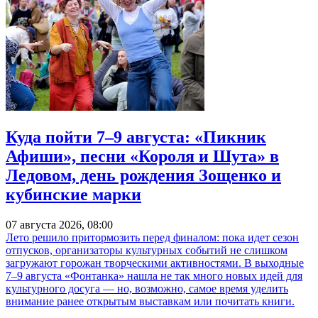
Куда пойти 7–9 августа: «Пикник
Афиши», песни «Короля и Шута» в
Ледовом, день рождения Зощенко и
кубинские марки
07 августа 2026, 08:00
Лето решило притормозить перед финалом: пока идет сезон
отпусков, организаторы культурных событий не слишком
загружают горожан творческими активностями. В выходные
7–9 августа «Фонтанка» нашла не так много новых идей для
культурного досуга — но, возможно, самое время уделить
внимание ранее открытым выставкам или почитать книги.