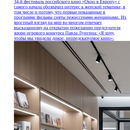
34-й фестиваль российского кино «Окно в Европу» с
самого начала обозначил интерес к женской тематике, в
том числе и потому, что первые показанные в
программе фильмы сняты режиссерами-женщинами. Их
яростный взгляд на мир во многом отвечает
высказанному на открытии пожеланию председателя
жюри игрового конкурса Павла Лунгина: «Я хочу,
чтобы мы увидели дикое, непредсказуемое кино».