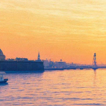
Густав Малер. Симфония №
8. Детский хор Уэльского
Миллениум-центра