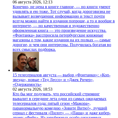
06 августа 2026,
12:13
Конечно, не цена в книге главное, — но книги умеют
удивлять и ею тоже. Тот случай, когда дороговизна не
вызывает возмущения: информацию и текст почти
всегда можно найти в издания попроще, а то и вообще в
интернете, — но качественная и художественно
оформленная книга — это произведение искусства.
«Фонтанка» расспросила петербургские книжные
магазины о том, какие издания на их полках — самые
дорогие, и чем они интересны. Получилась богатая во
всех смыслах подборка.
15 телесериалов августа — выбор «Фонтанки»: «Коп-
звезда», новые «Тед Лессо» и «Джек Ричер»,
«Одержимость»
02 августа 2026,
18:53
Кто бы мог подумать, что российский стриминг
вывалит в середине лета одни из самых ожидаемых
телесериалов года: пятый сезон «Мажора»,
паранормальную комедию «Зовите Витю!», лучший
сериал с фестиваля «Пилот» — «Паша» и даже кибер-
драму «Фейк». Из зарубежных особо ожидаемых