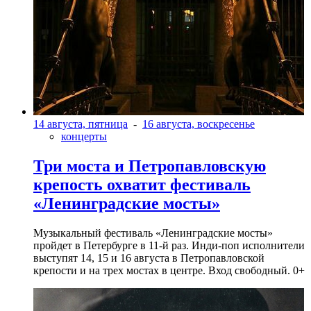
14 августа, пятница
-
16 августа, воскресенье
концерты
Три моста и Петропавловскую
крепость охватит фестиваль
«Ленинградские мосты»
Музыкальный фестиваль «Ленинградские мосты»
пройдет в Петербурге в 11-й раз. Инди-поп исполнители
выступят 14, 15 и 16 августа в Петропавловской
крепости и на трех мостах в центре. Вход свободный. 0+