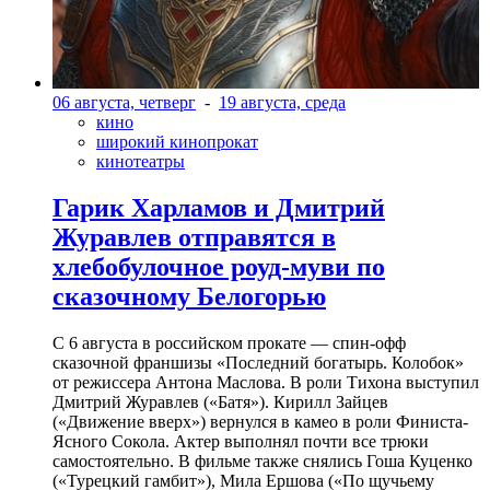
06 августа, четверг
-
19 августа, среда
кино
широкий кинопрокат
кинотеатры
Гарик Харламов и Дмитрий
Журавлев отправятся в
хлебобулочное роуд-муви по
сказочному Белогорью
С 6 августа в российском прокате — спин-офф
сказочной франшизы «Последний богатырь. Колобок»
от режиссера Антона Маслова. В роли Тихона выступил
Дмитрий Журавлев («Батя»). Кирилл Зайцев
(«Движение вверх») вернулся в камео в роли Финиста-
Ясного Сокола. Актер выполнял почти все трюки
самостоятельно. В фильме также снялись Гоша Куценко
(«Турецкий гамбит»), Мила Ершова («По щучьему