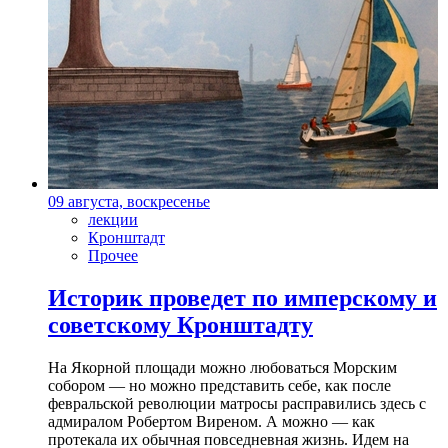
09 августа, воскресенье
лекции
Кронштадт
Прочее
Историк проведет по имперскому и
советскому Кронштадту
На Якорной площади можно любоваться Морским
собором — но можно представить себе, как после
февральской революции матросы расправились здесь с
адмиралом Робертом Виреном. А можно — как
протекала их обычная повседневная жизнь. Идем на