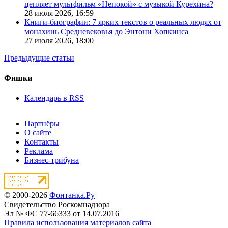
цепляет мультфильм «Непокой» с музыкой Курехина?
28 июля 2026,
16:59
Книги-биографии: 7 ярких текстов о реальных людях от
монахинь Средневековья до Энтони Хопкинса
27 июля 2026,
18:00
Предыдущие статьи
Фишки
Календарь в RSS
Партнёры
О сайте
Контакты
Реклама
Бизнес-трибуна
© 2000-2026
Фонтанка.Ру
Свидетельство Роскомнадзора
Эл № ФС 77-66333 от 14.07.2016
Правила использования материалов сайта