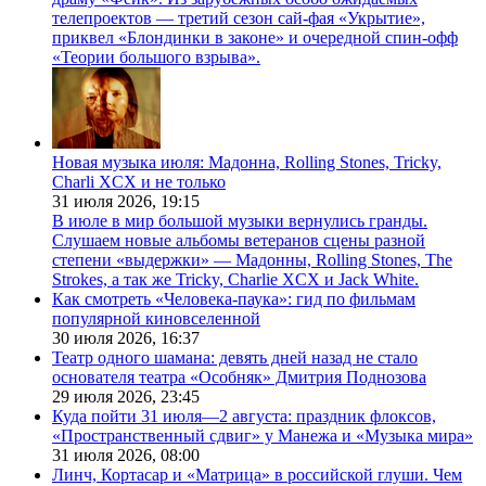
телепроектов — третий сезон сай-фая «Укрытие»,
приквел «Блондинки в законе» и очередной спин-офф
«Теории большого взрыва».
Новая музыка июля: Мадонна, Rolling Stones, Tricky,
Charli XCX и не только
31 июля 2026,
19:15
В июле в мир большой музыки вернулись гранды.
Слушаем новые альбомы ветеранов сцены разной
степени «выдержки» — Мадонны, Rolling Stones, The
Strokes, а так же Tricky, Charlie XCX и Jack White.
Как смотреть «Человека-паука»: гид по фильмам
популярной киновселенной
30 июля 2026,
16:37
Театр одного шамана: девять дней назад не стало
основателя театра «Особняк» Дмитрия Поднозова
29 июля 2026,
23:45
Куда пойти 31 июля—2 августа: праздник флоксов,
«Пространственный сдвиг» у Манежа и «Музыка мира»
31 июля 2026,
08:00
Линч, Кортасар и «Матрица» в российской глуши. Чем