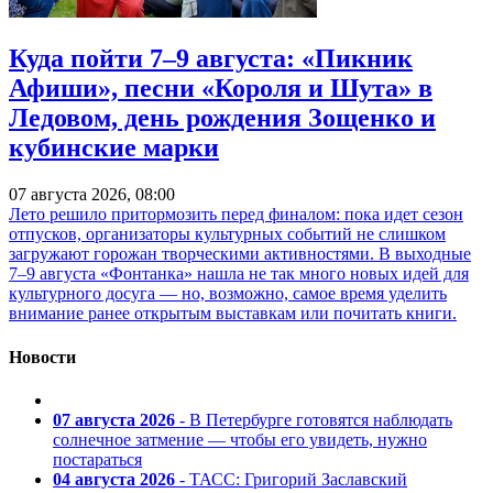
Куда пойти 7–9 августа: «Пикник
Афиши», песни «Короля и Шута» в
Ледовом, день рождения Зощенко и
кубинские марки
07 августа 2026, 08:00
Лето решило притормозить перед финалом: пока идет сезон
отпусков, организаторы культурных событий не слишком
загружают горожан творческими активностями. В выходные
7–9 августа «Фонтанка» нашла не так много новых идей для
культурного досуга — но, возможно, самое время уделить
внимание ранее открытым выставкам или почитать книги.
Новости
07 августа 2026
- В Петербурге готовятся наблюдать
солнечное затмение — чтобы его увидеть, нужно
постараться
04 августа 2026
- ТАСС: Григорий Заславский