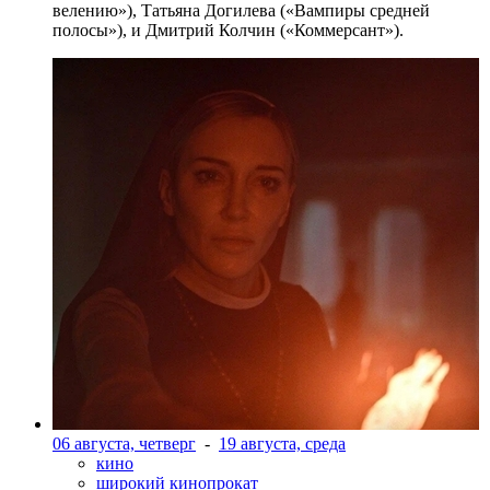
велению»), Татьяна Догилева («Вампиры средней
полосы»), и Дмитрий Колчин («Коммерсант»).
06 августа, четверг
-
19 августа, среда
кино
широкий кинопрокат