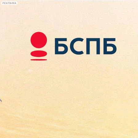
РЕКЛАМА
Афиша Plus
#телегид
Фонтанка.ру
Сегодня:
2026.08.09
04:15
Афиша Plus
кино
спектакли
выставки
концерты
лекции
книги
афиша плюс
новости
+