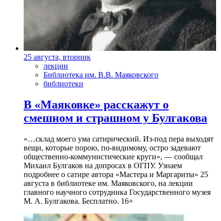
25 августа, вторник
лекции
Библиотека им. В.В. Маяковского
библиотеки
В «Маяковке» расскажут о
смешном и страшном у Булгакова
»…склад моего ума сатирический. Из-под пера выходят
вещи, которые порою, по-видимому, остро задевают
общественно-коммунистические круги», — сообщал
Михаил Булгаков на допросах в ОГПУ. Узнаем
подробнее о сатире автора «Мастера и Маргариты» 25
августа в библиотеке им. Маяковского, на лекции
главного научного сотрудника Государственного музея
М. А. Булгакова. Бесплатно. 16+