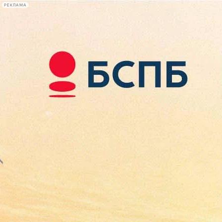
РЕКЛАМА
Афиша Plus
#телегид
Фонтанка.ру
Сегодня:
2026.08.09
04:49
Афиша Plus
кино
спектакли
выставки
концерты
лекции
книги
афиша плюс
новости
+