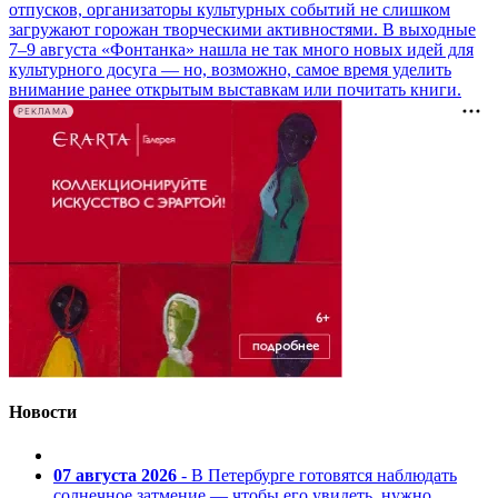
отпусков, организаторы культурных событий не слишком
загружают горожан творческими активностями. В выходные
7–9 августа «Фонтанка» нашла не так много новых идей для
культурного досуга — но, возможно, самое время уделить
внимание ранее открытым выставкам или почитать книги.
РЕКЛАМА
Новости
07 августа 2026
- В Петербурге готовятся наблюдать
солнечное затмение — чтобы его увидеть, нужно