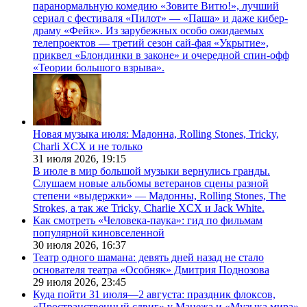
паранормальную комедию «Зовите Витю!», лучший
сериал с фестиваля «Пилот» — «Паша» и даже кибер-
драму «Фейк». Из зарубежных особо ожидаемых
телепроектов — третий сезон сай-фая «Укрытие»,
приквел «Блондинки в законе» и очередной спин-офф
«Теории большого взрыва».
Новая музыка июля: Мадонна, Rolling Stones, Tricky,
Charli XCX и не только
31 июля 2026,
19:15
В июле в мир большой музыки вернулись гранды.
Слушаем новые альбомы ветеранов сцены разной
степени «выдержки» — Мадонны, Rolling Stones, The
Strokes, а так же Tricky, Charlie XCX и Jack White.
Как смотреть «Человека-паука»: гид по фильмам
популярной киновселенной
30 июля 2026,
16:37
Театр одного шамана: девять дней назад не стало
основателя театра «Особняк» Дмитрия Поднозова
29 июля 2026,
23:45
Куда пойти 31 июля—2 августа: праздник флоксов,
«Пространственный сдвиг» у Манежа и «Музыка мира»