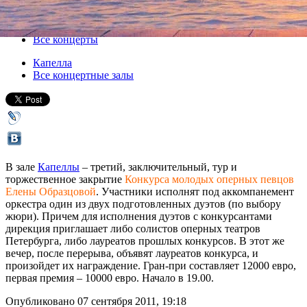
07 сентября 2011, среда
,
19.00
Версия для печати
Все концерты
Капелла
Все концертные залы
В зале
Капеллы
– третий, заключительный, тур и
торжественное закрытие
Конкурса молодых оперных певцов
Елены Образцовой
. Участники исполнят под аккомпанемент
оркестра один из двух подготовленных дуэтов (по выбору
жюри). Причем для исполнения дуэтов с конкурсантами
дирекция приглашает либо солистов оперных театров
Петербурга, либо лауреатов прошлых конкурсов. В этот же
вечер, после перерыва, объявят лауреатов конкурса, и
произойдет их награждение. Гран-при составляет 12000 евро,
первая премия – 10000 евро. Начало в 19.00.
Опубликовано 07 сентября 2011, 19:18