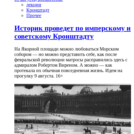
лекции
Кронштадт
Прочее
Историк проведет по имперскому и
советскому Кронштадту
На Якорной площади можно любоваться Морским
собором — но можно представить себе, как после
февральской революции матросы расправились здесь с
адмиралом Робертом Виреном. А можно — как
протекала их обычная повседневная жизнь. Идем на
прогулку 9 августа. 16+