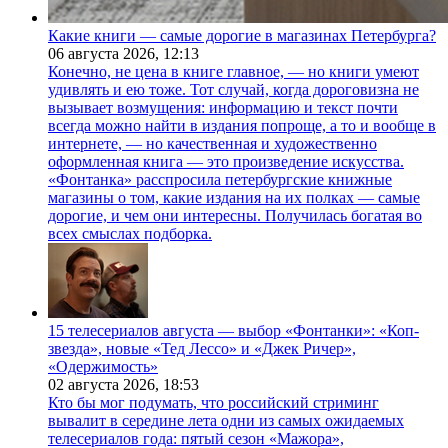
Какие книги — самые дорогие в магазинах Петербурга?
06 августа 2026,
12:13
Конечно, не цена в книге главное, — но книги умеют
удивлять и ею тоже. Тот случай, когда дороговизна не
вызывает возмущения: информацию и текст почти
всегда можно найти в издания попроще, а то и вообще в
интернете, — но качественная и художественно
оформленная книга — это произведение искусства.
«Фонтанка» расспросила петербургские книжные
магазины о том, какие издания на их полках — самые
дорогие, и чем они интересны. Получилась богатая во
всех смыслах подборка.
15 телесериалов августа — выбор «Фонтанки»: «Коп-
звезда», новые «Тед Лессо» и «Джек Ричер»,
«Одержимость»
02 августа 2026,
18:53
Кто бы мог подумать, что российский стриминг
вывалит в середине лета одни из самых ожидаемых
телесериалов года: пятый сезон «Мажора»,