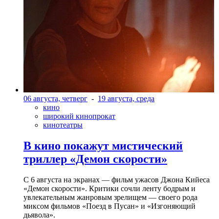
06 августа, четверг
-
19 августа, среда
кино
широкий кинопрокат
кинотеатры
В кино покажут мистический
триллер «Демон скорости»
С 6 августа на экранах — фильм ужасов Джона Кийеса
«Демон скорости». Критики сочли ленту бодрым и
увлекательным жанровым зрелищeм — своего рода
миксом фильмов «Поезд в Пусан» и «Изгоняющий
дьявола».