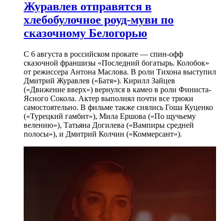
Журавлев отправятся в
хлебобулочное роуд-муви по
сказочному Белогорью
С 6 августа в российском прокате — спин-офф
сказочной франшизы «Последний богатырь. Колобок»
от режиссера Антона Маслова. В роли Тихона выступил
Дмитрий Журавлев («Батя»). Кирилл Зайцев
(«Движение вверх») вернулся в камео в роли Финиста-
Ясного Сокола. Актер выполнял почти все трюки
самостоятельно. В фильме также снялись Гоша Куценко
(«Турецкий гамбит»), Мила Ершова («По щучьему
велению»), Татьяна Догилева («Вампиры средней
полосы»), и Дмитрий Колчин («Коммерсант»).