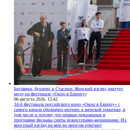
Беглянки, буллинг и Стасики: Женский взгляд диктует
моду на фестивале «Окно в Европу»
06 августа 2026,
15:42
34-й фестиваль российского кино «Окно в Европу» с
самого начала обозначил интерес к женской тематике, в
том числе и потому, что первые показанные в
программе фильмы сняты режиссерами-женщинами. Их
яростный взгляд на мир во многом отвечает