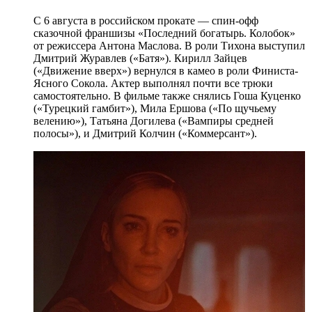
С 6 августа в российском прокате — спин-офф
сказочной франшизы «Последний богатырь. Колобок»
от режиссера Антона Маслова. В роли Тихона выступил
Дмитрий Журавлев («Батя»). Кирилл Зайцев
(«Движение вверх») вернулся в камео в роли Финиста-
Ясного Сокола. Актер выполнял почти все трюки
самостоятельно. В фильме также снялись Гоша Куценко
(«Турецкий гамбит»), Мила Ершова («По щучьему
велению»), Татьяна Догилева («Вампиры средней
полосы»), и Дмитрий Колчин («Коммерсант»).