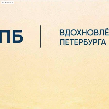
РЕКЛАМА
Афиша Plus
#телегид
Фонтанка.ру
Сегодня:
2026.08.06
15:31
Афиша Plus
кино
спектакли
выставки
концерты
лекции
книги
афиша плюс
новости
+