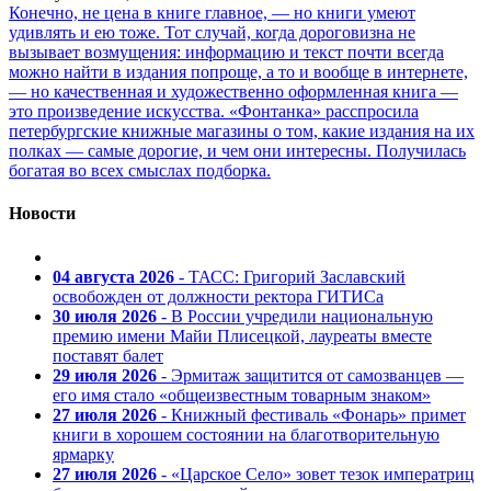
Конечно, не цена в книге главное, — но книги умеют
удивлять и ею тоже. Тот случай, когда дороговизна не
вызывает возмущения: информацию и текст почти всегда
можно найти в издания попроще, а то и вообще в интернете,
— но качественная и художественно оформленная книга —
это произведение искусства. «Фонтанка» расспросила
петербургские книжные магазины о том, какие издания на их
полках — самые дорогие, и чем они интересны. Получилась
богатая во всех смыслах подборка.
Новости
04 августа 2026
- ТАСС: Григорий Заславский
освобожден от должности ректора ГИТИСа
30 июля 2026
- В России учредили национальную
премию имени Майи Плисецкой, лауреаты вместе
поставят балет
29 июля 2026
- Эрмитаж защитится от самозванцев —
его имя стало «общеизвестным товарным знаком»
27 июля 2026
- Книжный фестиваль «Фонарь» примет
книги в хорошем состоянии на благотворительную
ярмарку
27 июля 2026
- «Царское Село» зовет тезок императриц