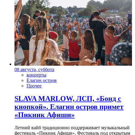
08 августа, суббота
концерты
Елагин остров
Прочее
SLAVA MARLOW, ЛСП, «Бонд с
кнопкой». Елагин остров примет
«Пикник Афиши»
Летний вайб традиционно поддерживает музыкальный
фестиваль «Пикник Афиши». Фестиваль под открытым