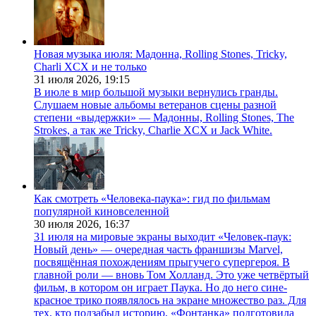
Новая музыка июля: Мадонна, Rolling Stones, Tricky,
Charli XCX и не только
31 июля 2026,
19:15
В июле в мир большой музыки вернулись гранды.
Слушаем новые альбомы ветеранов сцены разной
степени «выдержки» — Мадонны, Rolling Stones, The
Strokes, а так же Tricky, Charlie XCX и Jack White.
Как смотреть «Человека-паука»: гид по фильмам
популярной киновселенной
30 июля 2026,
16:37
31 июля на мировые экраны выходит «Человек-паук:
Новый день» — очередная часть франшизы Marvel,
посвящённая похождениям прыгучего супергероя. В
главной роли — вновь Том Холланд. Это уже четвёртый
фильм, в котором он играет Паука. Но до него сине-
красное трико появлялось на экране множество раз. Для
тех, кто подзабыл историю, «Фонтанка» подготовила