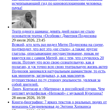
исчерпывающий гид по киновоплощениям человека-
паука!
Театр одного шамана: девять дней назад не стало
основателя театра «Особняк» Дмитрия Поднозова
29 июля 2026,
23:45
Всякий, кто хоть раз видел Митю Поднозова на сцене,
подтвердит, что вот это «не стало», а также другие
глаголы, описывающие несуществование, никак не
вяжутся ни с самим Митей, ни с тем, что случилось 20
июля. Потому что всю свою сознательную, как я
полагаю, и уж точно всю свою театральную жизнь актер
Поднозов занимался натуральным шаманством, то есть,
как минимум, заглядывал, а, как максимум,
путешествовал по ту сторону реальности, увлекая за
собой зрителей.
Линч, Кортасар и «Матрица» в российской глуши. Чем
цепляет мультфильм «Непокой» с музыкой Курехина?
28 июля 2026,
16:59
Книги-биографии: 7 ярких текстов о реальных людях от
монахинь Средневековья до Энтони Хопкинса