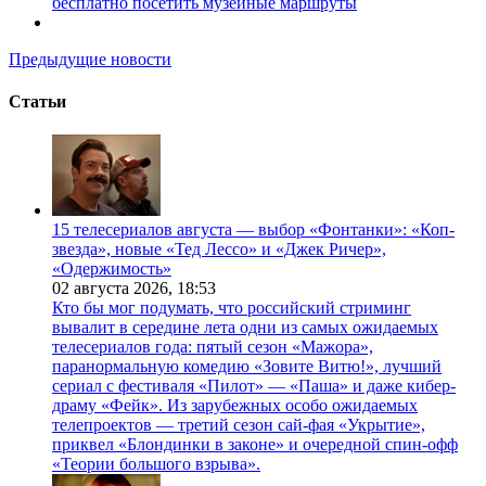
бесплатно посетить музейные маршруты
Предыдущие новости
Статьи
15 телесериалов августа — выбор «Фонтанки»: «Коп-
звезда», новые «Тед Лессо» и «Джек Ричер»,
«Одержимость»
02 августа 2026,
18:53
Кто бы мог подумать, что российский стриминг
вывалит в середине лета одни из самых ожидаемых
телесериалов года: пятый сезон «Мажора»,
паранормальную комедию «Зовите Витю!», лучший
сериал с фестиваля «Пилот» — «Паша» и даже кибер-
драму «Фейк». Из зарубежных особо ожидаемых
телепроектов — третий сезон сай-фая «Укрытие»,
приквел «Блондинки в законе» и очередной спин-офф
«Теории большого взрыва».