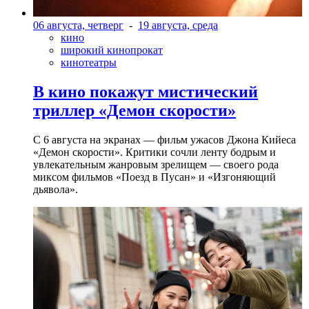
06 августа, четверг
-
19 августа, среда
кино
широкий кинопрокат
кинотеатры
В кино покажут мистический
триллер «Демон скорости»
С 6 августа на экранах — фильм ужасов Джона Кийеса
«Демон скорости». Критики сочли ленту бодрым и
увлекательным жанровым зрелищeм — своего рода
миксом фильмов «Поезд в Пусан» и «Изгоняющий
дьявола».