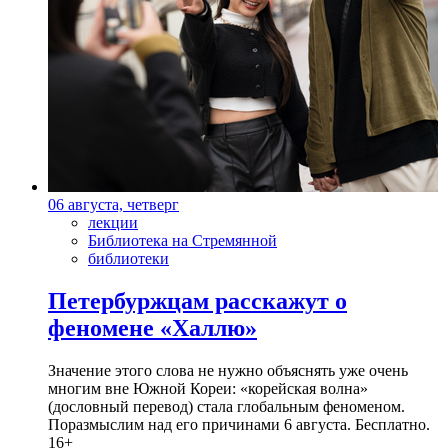
06 августа, четверг
лекции
Библиотека на Стремянной
библиотеки
Петербуржцам расскажут о
феномене «Халлю»
Значение этого слова не нужно объяснять уже очень
многим вне Южной Кореи: «корейская волна»
(дословный перевод) стала глобальным феноменом.
Поразмыслим над его причинами 6 августа. Бесплатно.
16+