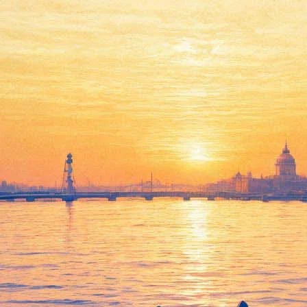
Знаменитые петербуржцы
глазами телередактора.
Лекция Ирины Таймановой