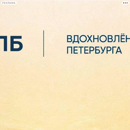
РЕКЛАМА
Афиша Plus
#телегид
Фонтанка.ру
Сегодня:
2026.08.06
10:08
Афиша Plus
кино
спектакли
выставки
концерты
лекции
книги
афиша плюс
новости
+