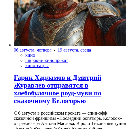
06 августа, четверг
-
19 августа, среда
кино
широкий кинопрокат
кинотеатры
Гарик Харламов и Дмитрий
Журавлев отправятся в
хлебобулочное роуд-муви по
сказочному Белогорью
С 6 августа в российском прокате — спин-офф
сказочной франшизы «Последний богатырь. Колобок»
от режиссера Антона Маслова. В роли Тихона выступил
Дмитрий Журавлев («Батя»). Кирилл Зайцев