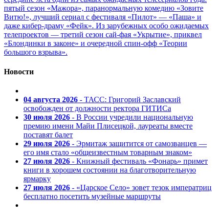
пятый сезон «Мажора», паранормальную комедию «Зовите
Витю!», лучший сериал с фестиваля «Пилот» — «Паша» и
даже кибер-драму «Фейк». Из зарубежных особо ожидаемых
телепроектов — третий сезон сай-фая «Укрытие», приквел
«Блондинки в законе» и очередной спин-офф «Теории
большого взрыва».
Новости
04 августа 2026
- ТАСС: Григорий Заславский
освобожден от должности ректора ГИТИСа
30 июля 2026
- В России учредили национальную
премию имени Майи Плисецкой, лауреаты вместе
поставят балет
29 июля 2026
- Эрмитаж защитится от самозванцев —
его имя стало «общеизвестным товарным знаком»
27 июля 2026
- Книжный фестиваль «Фонарь» примет
книги в хорошем состоянии на благотворительную
ярмарку
27 июля 2026
- «Царское Село» зовет тезок императриц
бесплатно посетить музейные маршруты