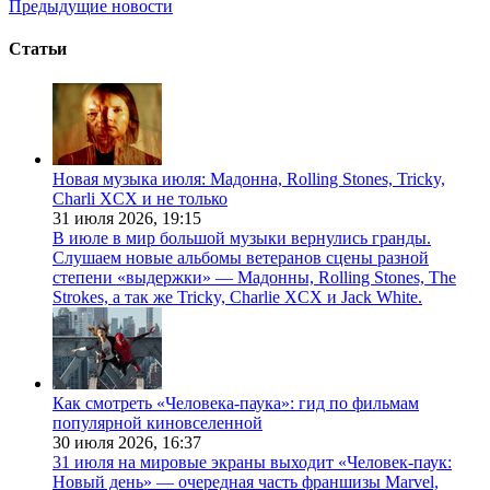
Предыдущие новости
Статьи
Новая музыка июля: Мадонна, Rolling Stones, Tricky,
Charli XCX и не только
31 июля 2026,
19:15
В июле в мир большой музыки вернулись гранды.
Слушаем новые альбомы ветеранов сцены разной
степени «выдержки» — Мадонны, Rolling Stones, The
Strokes, а так же Tricky, Charlie XCX и Jack White.
Как смотреть «Человека-паука»: гид по фильмам
популярной киновселенной
30 июля 2026,
16:37
31 июля на мировые экраны выходит «Человек-паук:
Новый день» — очередная часть франшизы Marvel,