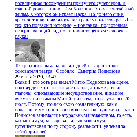
посвящённая похождениям прыгучего супергероя. В
главной роли — вновь Том Холланд. Это уже четвёртый
фильм, в котором он играет Паука. Но до него сине-
красное трико появлялось на экране множество раз. Для
тех, кто подзабыл историю, «Фонтанка» подготовила
исчерпывающий гид по киновоплощениям человека-
паука!
Театр одного шамана: девять дней назад не стало
основателя театра «Особняк» Дмитрия Поднозова
29 июля 2026,
23:45
Всякий, кто хоть раз видел Митю Поднозова на сцене,
подтвердит, что вот это «не стало», а также другие
глаголы, описывающие несуществование, никак не
вяжутся ни с самим Митей, ни с тем, что случилось 20
июля. Потому что всю свою сознательную, как я
полагаю, и уж точно всю свою театральную жизнь актер
Поднозов занимался натуральным шаманством, то есть,
как минимум, заглядывал, а, как максимум,
путешествовал по ту сторону реальности, увлекая за
собой зрителей.