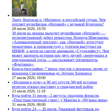
Линч, Кортасар и «Матрица» в российской глуши. Чем
цепляет мультфильм «Непокой» с музыкой Курехина?
28 июля 2026,
16:59
30 июля на экраны выходит мультфильм «Непокой» —
полнометражный дебют режиссера Леонида Шмелькова.
«Анимационный триллер», как «Непокой» аттестуют
прокатчики, в прошлом году с успехом выступил на
ММКФ, а затем на смотре анимации «Суздальфест». Чем
может зацепить история про двух друзей, свернувших в
придорожный отель — рассказывает обозреватель
«Фонтанки».
Книги-биографии: 7 ярких текстов о реальных людях от
монахинь Средневековья до Энтони Хопкинса
27 июля 2026,
18:00
«Испания в огне» и 90 лет спустя: Музей истории
религии открыл выставку о гражданской войне
23 июля 2026,
11:18
Куда пойти 31 июля—2 августа: праздник флоксов,
«Пространственный сдвиг» у Манежа и «Музыка мира»
31 июля 2026,
08:00
Куда пойти 24 — 26 июля: Джазовый фестиваль по