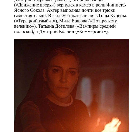
(«Движение вверх») вернулся в камео в роли Финиста-
Ясного Сокола. Актер выполнял почти все трюки
самостоятельно. В фильме также снялись Гоша Куценко
(«Турецкий гамбит»), Мила Ершова («По щучьему
велению»), Татьяна Догилева («Вампиры средней
полосы»), и Дмитрий Колчин («Коммерсант»).