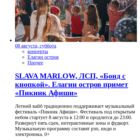
08 августа, суббота
концерты
Елагин остров
Прочее
SLAVA MARLOW, ЛСП, «Бонд с
кнопкой». Елагин остров примет
«Пикник Афиши»
Летний вайб традиционно поддерживает музыкальный
фестиваль «Пикник Афиши». Фестиваль под открытым
небом стартует 8 августа в 12:00 и продлится до 23:00.
Развернут пять сцен, интерактивные зоны и фудкорт.
Музыкальную программу составят рэп, инди и
электроника. 0+