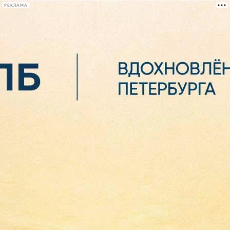
РЕКЛАМА
Афиша Plus
#телегид
Фонтанка.ру
Сегодня:
2026.08.06
10:17
Афиша Plus
кино
спектакли
выставки
концерты
лекции
книги
афиша плюс
новости
+