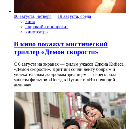
06 августа, четверг
-
19 августа, среда
кино
широкий кинопрокат
кинотеатры
В кино покажут мистический
триллер «Демон скорости»
С 6 августа на экранах — фильм ужасов Джона Кийеса
«Демон скорости». Критики сочли ленту бодрым и
увлекательным жанровым зрелищeм — своего рода
миксом фильмов «Поезд в Пусан» и «Изгоняющий
дьявола».