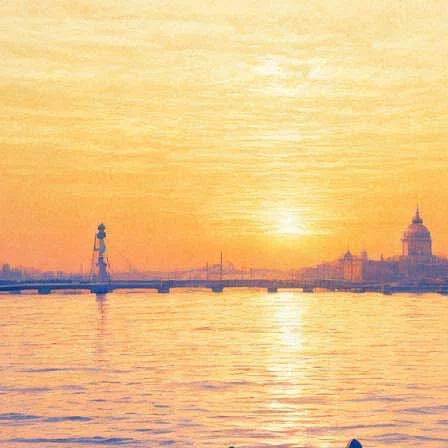
Циники (гастроли
Воронежского Камерного
театра)