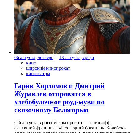
06 августа, четверг
-
19 августа, среда
кино
широкий кинопрокат
кинотеатры
Гарик Харламов и Дмитрий
Журавлев отправятся в
хлебобулочное роуд-муви по
сказочному Белогорью
С 6 августа в российском прокате — спин-офф
сказочной франшизы «Последний богатырь. Колобок»