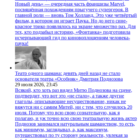
Новый день» — очередная часть франшизы Marvel,
посвящённая похождениям прыгучего супергероя. В
главной роли — вновь Том Холланд. Это уже четвёртый
фильм, в котором он играет Паука. Но до него сине-
красное трико появлялось на экране множество раз. Для
тех, кто подзабыл историю, «Фонтанка» подготовила
исчерпывающий гид по киновоплощениям человека-
паука!
Театр одного шамана: девять дней назад не стало
основателя театра «Особняк» Дмитрия Поднозова
29 июля 2026,
23:45
Всякий, кто хоть раз видел Митю Поднозова на сцене,
подтвердит, что вот это «не стало», а также другие
глаголы, описывающие несуществование, никак не
вяжутся ни с самим Митей, ни с тем, что случилось 20
июля. Потому что всю свою сознательную, как я
полагаю, и уж точно всю свою театральную жизнь актер
Поднозов занимался натуральным шаманством, то есть,
как минимум, заглядывал, а, как максимум,
путешествовал по ту сторону реальности, увлекая за