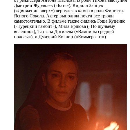
от режиссера Антона Маслова. В роли Тихона выступил
Дмитрий Журавлев («Батя»). Кирилл Зайцев
(«Движение вверх») вернулся в камео в роли Финиста-
Ясного Сокола. Актер выполнял почти все трюки
самостоятельно. В фильме также снялись Гоша Куценко
(«Турецкий гамбит»), Мила Ершова («По щучьему
велению»), Татьяна Догилева («Вампиры средней
полосы»), и Дмитрий Колчин («Коммерсант»).