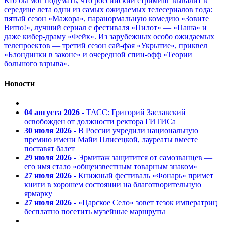
Кто бы мог подумать, что российский стриминг вывалит в
середине лета одни из самых ожидаемых телесериалов года:
пятый сезон «Мажора», паранормальную комедию «Зовите
Витю!», лучший сериал с фестиваля «Пилот» — «Паша» и
даже кибер-драму «Фейк». Из зарубежных особо ожидаемых
телепроектов — третий сезон сай-фая «Укрытие», приквел
«Блондинки в законе» и очередной спин-офф «Теории
большого взрыва».
Новости
04 августа 2026
- ТАСС: Григорий Заславский
освобожден от должности ректора ГИТИСа
30 июля 2026
- В России учредили национальную
премию имени Майи Плисецкой, лауреаты вместе
поставят балет
29 июля 2026
- Эрмитаж защитится от самозванцев —
его имя стало «общеизвестным товарным знаком»
27 июля 2026
- Книжный фестиваль «Фонарь» примет
книги в хорошем состоянии на благотворительную
ярмарку
27 июля 2026
- «Царское Село» зовет тезок императриц
бесплатно посетить музейные маршруты