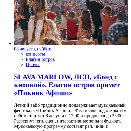
08 августа, суббота
концерты
Елагин остров
Прочее
SLAVA MARLOW, ЛСП, «Бонд с
кнопкой». Елагин остров примет
«Пикник Афиши»
Летний вайб традиционно поддерживает музыкальный
фестиваль «Пикник Афиши». Фестиваль под открытым
небом стартует 8 августа в 12:00 и продлится до 23:00.
Развернут пять сцен, интерактивные зоны и фудкорт.
Музыкальную программу составят рэп, инди и