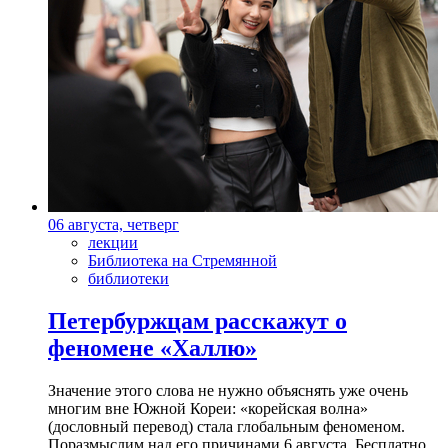
06 августа, четверг
лекции
Библиотека на Стремянной
библиотеки
Петербуржцам расскажут о
феномене «Халлю»
Значение этого слова не нужно объяснять уже очень
многим вне Южной Кореи: «корейская волна»
(дословный перевод) стала глобальным феноменом.
Поразмыслим над его причинами 6 августа. Бесплатно.