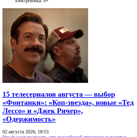
электроника. 0+
15 телесериалов августа — выбор
«Фонтанки»: «Коп-звезда», новые «Тед
Лессо» и «Джек Ричер»,
«Одержимость»
02 августа 2026, 18:53