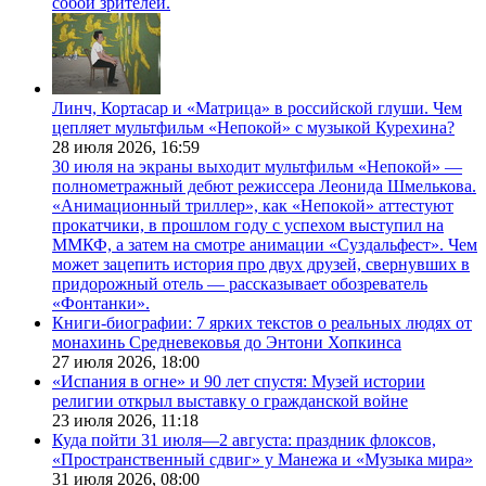
собой зрителей.
Линч, Кортасар и «Матрица» в российской глуши. Чем
цепляет мультфильм «Непокой» с музыкой Курехина?
28 июля 2026,
16:59
30 июля на экраны выходит мультфильм «Непокой» —
полнометражный дебют режиссера Леонида Шмелькова.
«Анимационный триллер», как «Непокой» аттестуют
прокатчики, в прошлом году с успехом выступил на
ММКФ, а затем на смотре анимации «Суздальфест». Чем
может зацепить история про двух друзей, свернувших в
придорожный отель — рассказывает обозреватель
«Фонтанки».
Книги-биографии: 7 ярких текстов о реальных людях от
монахинь Средневековья до Энтони Хопкинса
27 июля 2026,
18:00
«Испания в огне» и 90 лет спустя: Музей истории
религии открыл выставку о гражданской войне
23 июля 2026,
11:18
Куда пойти 31 июля—2 августа: праздник флоксов,
«Пространственный сдвиг» у Манежа и «Музыка мира»
31 июля 2026,
08:00