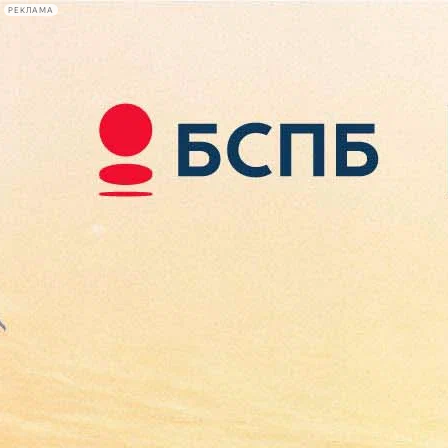
РЕКЛАМА
Афиша Plus
#телегид
Фонтанка.ру
Сегодня:
2026.08.08
13:10
Афиша Plus
кино
спектакли
выставки
концерты
лекции
книги
афиша плюс
новости
+