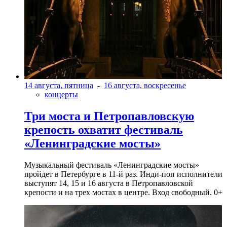
14 августа, пятница
-
16 августа, воскресенье
концерты
Три моста и Петропавловскую
крепость охватит фестиваль
«Ленинградские мосты»
Музыкальный фестиваль «Ленинградские мосты»
пройдет в Петербурге в 11-й раз. Инди-поп исполнители
выступят 14, 15 и 16 августа в Петропавловской
крепости и на трех мостах в центре. Вход свободный. 0+