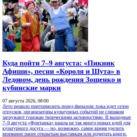
Куда пойти 7–9 августа: «Пикник
Афиши», песни «Короля и Шута» в
Ледовом, день рождения Зощенко и
кубинские марки
07 августа 2026, 08:00
Лето решило притормозить перед финалом: пока идет сезон
отпусков, организаторы культурных событий не слишком
загружают горожан творческими активностями. В выходные
7–9 августа «Фонтанка» нашла не так много новых идей для
культурного досуга — но, возможно, самое время уделить
внимание ранее открытым выставкам или почитать книги.