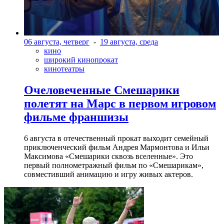
06 августа, четверг
-
19 августа, среда
кино
широкий кинопрокат
кинотеатры
Очеловеченные Смешарики
полетят на Марс в первом игровом
фильме франшизы
6 августа в отечественный прокат выходит семейный
приключенческий фильм Андрея Мармонтова и Ильи
Максимова «Смешарики сквозь вселенные». Это
первый полнометражный фильм по «Смешарикам»,
совместивший анимацию и игру живых актеров.