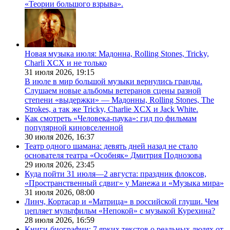
«Теории большого взрыва».
Новая музыка июля: Мадонна, Rolling Stones, Tricky,
Charli XCX и не только
31 июля 2026,
19:15
В июле в мир большой музыки вернулись гранды.
Слушаем новые альбомы ветеранов сцены разной
степени «выдержки» — Мадонны, Rolling Stones, The
Strokes, а так же Tricky, Charlie XCX и Jack White.
Как смотреть «Человека-паука»: гид по фильмам
популярной киновселенной
30 июля 2026,
16:37
Театр одного шамана: девять дней назад не стало
основателя театра «Особняк» Дмитрия Поднозова
29 июля 2026,
23:45
Куда пойти 31 июля—2 августа: праздник флоксов,
«Пространственный сдвиг» у Манежа и «Музыка мира»
31 июля 2026,
08:00
Линч, Кортасар и «Матрица» в российской глуши. Чем
цепляет мультфильм «Непокой» с музыкой Курехина?
28 июля 2026,
16:59
Книги-биографии: 7 ярких текстов о реальных людях от