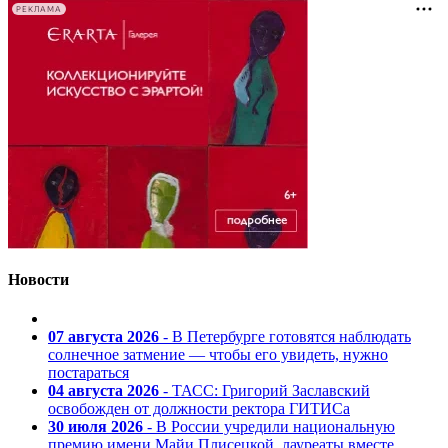
РЕКЛАМА
Новости
07 августа 2026
- В Петербурге готовятся наблюдать
солнечное затмение — чтобы его увидеть, нужно
постараться
04 августа 2026
- ТАСС: Григорий Заславский
освобожден от должности ректора ГИТИСа
30 июля 2026
- В России учредили национальную
премию имени Майи Плисецкой, лауреаты вместе