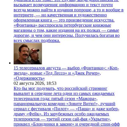
вызывает возмущения: информацию и текст почти
всегда можно найти в издания попроще, а то и вообще в
интернете, — но качественная и художественно
оформленная книга — это произведение искусства.
«Фонтанка» расспросила петербургские книжные
магазины о том, какие издания на их полках — самые
дорогие, и чем они интересны. Получилась богатая во
всех смыслах подборка.
15 телесериалов августа — выбор «Фонтанки»: «Коп-
звезда», новые «Тед Лессо» и «Джек Ричер»,
«Одержимость»
02 августа 2026,
18:53
Кто бы мог подумать, что российский стриминг
вывалит в середине лета одни из самых ожидаемых
телесериалов года: пятый сезон «Мажора»,
паранормальную комедию «Зовите Витю!», лучший
сериал с фестиваля «Пилот» — «Паша» и даже кибер-
драму «Фейк». Из зарубежных особо ожидаемых
телепроектов — третий сезон сай-фая «Укрытие»,
приквел «Блондинки в законе» и очередной спин-офф