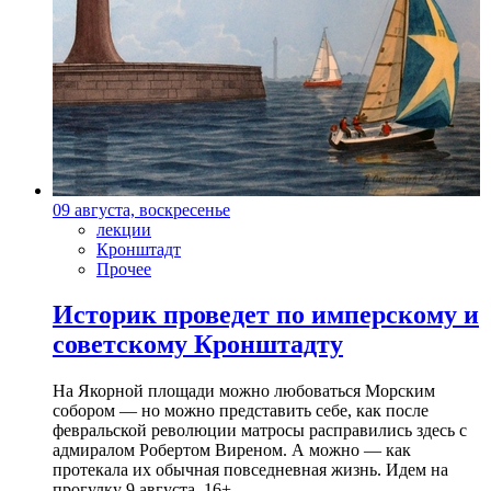
09 августа, воскресенье
лекции
Кронштадт
Прочее
Историк проведет по имперскому и
советскому Кронштадту
На Якорной площади можно любоваться Морским
собором — но можно представить себе, как после
февральской революции матросы расправились здесь с
адмиралом Робертом Виреном. А можно — как
протекала их обычная повседневная жизнь. Идем на
прогулку 9 августа. 16+