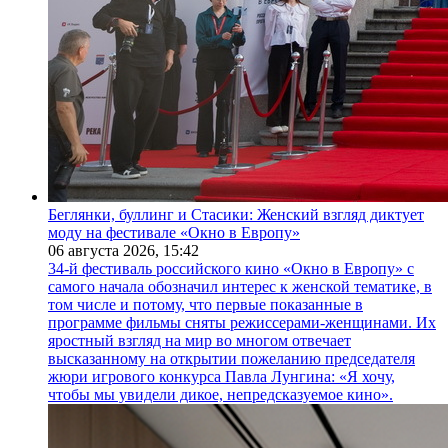
Беглянки, буллинг и Стасики: Женский взгляд диктует
моду на фестивале «Окно в Европу»
06 августа 2026,
15:42
34-й фестиваль российского кино «Окно в Европу» с
самого начала обозначил интерес к женской тематике, в
том числе и потому, что первые показанные в
программе фильмы сняты режиссерами-женщинами. Их
яростный взгляд на мир во многом отвечает
высказанному на открытии пожеланию председателя
жюри игрового конкурса Павла Лунгина: «Я хочу,
чтобы мы увидели дикое, непредсказуемое кино».