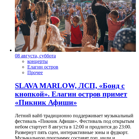
08 августа, суббота
концерты
Елагин остров
Прочее
SLAVA MARLOW, ЛСП, «Бонд с
кнопкой». Елагин остров примет
«Пикник Афиши»
Летний вайб традиционно поддерживает музыкальный
фестиваль «Пикник Афиши». Фестиваль под открытым
небом стартует 8 августа в 12:00 и продлится до 23:00.
Развернут пять сцен, интерактивные зоны и фудкорт.
Музыкальную программу составят рэп, инди и