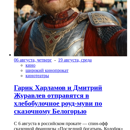
06 августа, четверг
-
19 августа, среда
кино
широкий кинопрокат
кинотеатры
Гарик Харламов и Дмитрий
Журавлев отправятся в
хлебобулочное роуд-муви по
сказочному Белогорью
С 6 августа в российском прокате — спин-офф
сказочной франшизы «Последний богатырь. Колобок»