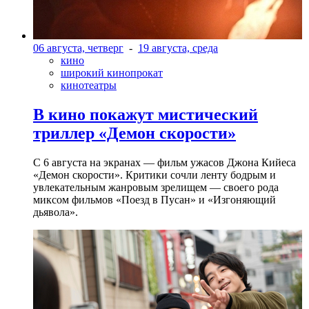
06 августа, четверг
-
19 августа, среда
кино
широкий кинопрокат
кинотеатры
В кино покажут мистический
триллер «Демон скорости»
С 6 августа на экранах — фильм ужасов Джона Кийеса
«Демон скорости». Критики сочли ленту бодрым и
увлекательным жанровым зрелищeм — своего рода
миксом фильмов «Поезд в Пусан» и «Изгоняющий
дьявола».