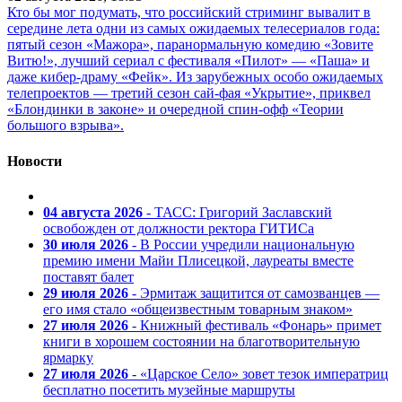
Кто бы мог подумать, что российский стриминг вывалит в
середине лета одни из самых ожидаемых телесериалов года:
пятый сезон «Мажора», паранормальную комедию «Зовите
Витю!», лучший сериал с фестиваля «Пилот» — «Паша» и
даже кибер-драму «Фейк». Из зарубежных особо ожидаемых
телепроектов — третий сезон сай-фая «Укрытие», приквел
«Блондинки в законе» и очередной спин-офф «Теории
большого взрыва».
Новости
04 августа 2026
- ТАСС: Григорий Заславский
освобожден от должности ректора ГИТИСа
30 июля 2026
- В России учредили национальную
премию имени Майи Плисецкой, лауреаты вместе
поставят балет
29 июля 2026
- Эрмитаж защитится от самозванцев —
его имя стало «общеизвестным товарным знаком»
27 июля 2026
- Книжный фестиваль «Фонарь» примет
книги в хорошем состоянии на благотворительную
ярмарку
27 июля 2026
- «Царское Село» зовет тезок императриц
бесплатно посетить музейные маршруты