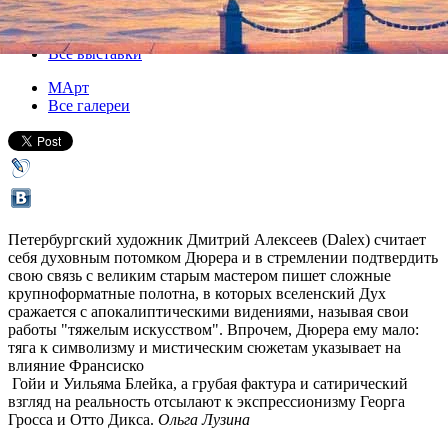
16 марта 2012, пятница
-
07 апреля 2012, суббота
Версия для печати
Все выставки
МАрт
Все галереи
Петербургский художник Дмитрий Алексеев (Dalex) считает
себя духовным потомком Дюрера и в стремлении подтвердить
свою связь с великим старым мастером пишет сложные
крупноформатные полотна, в которых вселенский Дух
сражается с апокалиптическими видениями, называя свои
работы "тяжелым искусством". Впрочем, Дюрера ему мало:
тяга к символизму и мистическим сюжетам указывает на
влияние Франсиско
Гойи и Уильяма Блейка, а грубая фактура и сатирический
взгляд на реальность отсылают к экспрессионизму Георга
Гросса и Отто Дикса.
Ольга Лузина