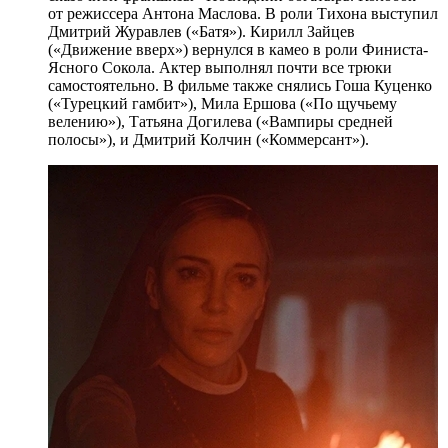
от режиссера Антона Маслова. В роли Тихона выступил
Дмитрий Журавлев («Батя»). Кирилл Зайцев
(«Движение вверх») вернулся в камео в роли Финиста-
Ясного Сокола. Актер выполнял почти все трюки
самостоятельно. В фильме также снялись Гоша Куценко
(«Турецкий гамбит»), Мила Ершова («По щучьему
велению»), Татьяна Догилева («Вампиры средней
полосы»), и Дмитрий Колчин («Коммерсант»).