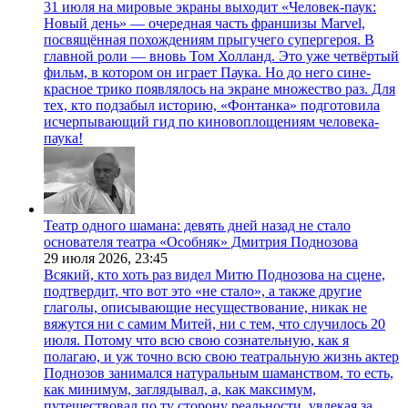
31 июля на мировые экраны выходит «Человек-паук:
Новый день» — очередная часть франшизы Marvel,
посвящённая похождениям прыгучего супергероя. В
главной роли — вновь Том Холланд. Это уже четвёртый
фильм, в котором он играет Паука. Но до него сине-
красное трико появлялось на экране множество раз. Для
тех, кто подзабыл историю, «Фонтанка» подготовила
исчерпывающий гид по киновоплощениям человека-
паука!
Театр одного шамана: девять дней назад не стало
основателя театра «Особняк» Дмитрия Поднозова
29 июля 2026,
23:45
Всякий, кто хоть раз видел Митю Поднозова на сцене,
подтвердит, что вот это «не стало», а также другие
глаголы, описывающие несуществование, никак не
вяжутся ни с самим Митей, ни с тем, что случилось 20
июля. Потому что всю свою сознательную, как я
полагаю, и уж точно всю свою театральную жизнь актер
Поднозов занимался натуральным шаманством, то есть,
как минимум, заглядывал, а, как максимум,
путешествовал по ту сторону реальности, увлекая за