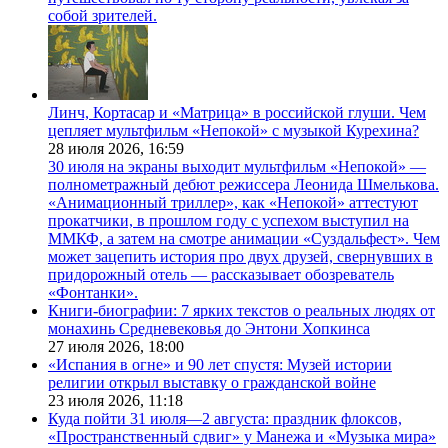
собой зрителей.
Линч, Кортасар и «Матрица» в российской глуши. Чем
цепляет мультфильм «Непокой» с музыкой Курехина?
28 июля 2026,
16:59
30 июля на экраны выходит мультфильм «Непокой» —
полнометражный дебют режиссера Леонида Шмелькова.
«Анимационный триллер», как «Непокой» аттестуют
прокатчики, в прошлом году с успехом выступил на
ММКФ, а затем на смотре анимации «Суздальфест». Чем
может зацепить история про двух друзей, свернувших в
придорожный отель — рассказывает обозреватель
«Фонтанки».
Книги-биографии: 7 ярких текстов о реальных людях от
монахинь Средневековья до Энтони Хопкинса
27 июля 2026,
18:00
«Испания в огне» и 90 лет спустя: Музей истории
религии открыл выставку о гражданской войне
23 июля 2026,
11:18
Куда пойти 31 июля—2 августа: праздник флоксов,
«Пространственный сдвиг» у Манежа и «Музыка мира»