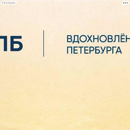
РЕКЛАМА
Афиша Plus
#телегид
Фонтанка.ру
Сегодня:
2026.08.06
07:32
Афиша Plus
кино
спектакли
выставки
концерты
лекции
книги
афиша плюс
новости
+