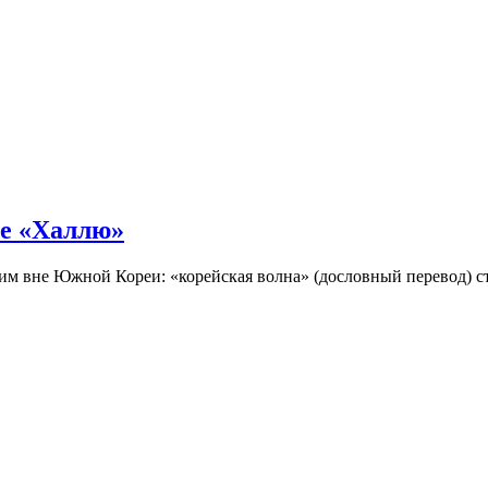
не «Халлю»
огим вне Южной Кореи: «корейская волна» (дословный перевод)