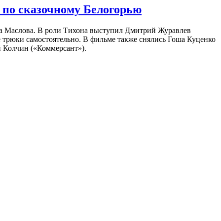
 по сказочному Белогорью
на Маслова. В роли Тихона выступил Дмитрий Журавлев
е трюки самостоятельно. В фильме также снялись Гоша Куценко
 Колчин («Коммерсант»).