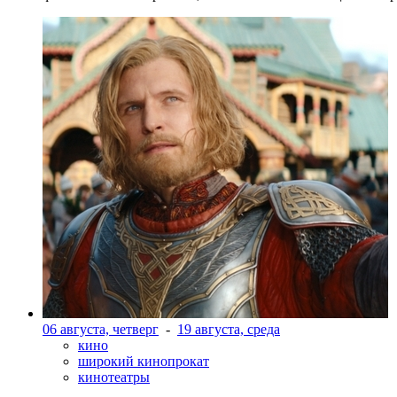
06 августа, четверг
-
19 августа, среда
кино
широкий кинопрокат
кинотеатры