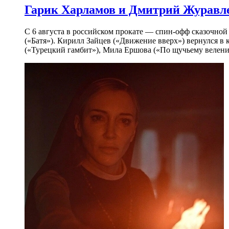
Гарик Харламов и Дмитрий Журавлев
С 6 августа в российском прокате — спин-офф сказочно
(«Батя»). Кирилл Зайцев («Движение вверх») вернулся в
(«Турецкий гамбит»), Мила Ершова («По щучьему велени