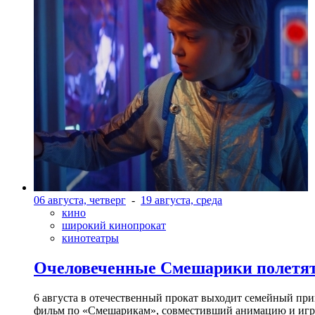
06 августа, четверг
-
19 августа, среда
кино
широкий кинопрокат
кинотеатры
Очеловеченные Смешарики полетят
6 августа в отечественный прокат выходит семейный п
фильм по «Смешарикам», совместивший анимацию и игр