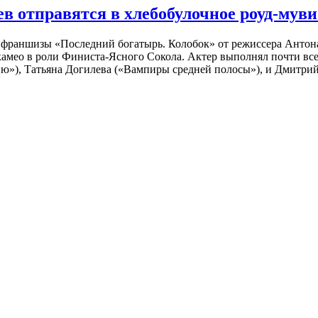
 отправятся в хлебобулочное роуд-муви
й франшизы «Последний богатырь. Колобок» от режиссера Анто
 камео в роли Финиста-Ясного Сокола. Актер выполнял почти вс
ю»), Татьяна Догилева («Вампиры средней полосы»), и Дмитрий