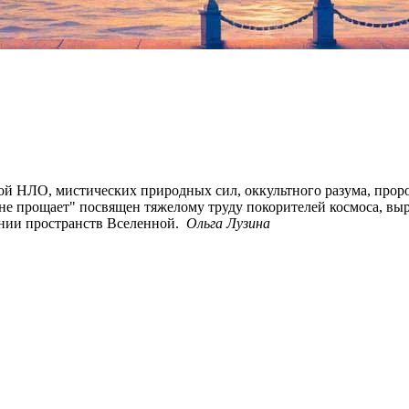
 НЛО, мистических природных сил, оккультного разума, пророче
ок не прощает" посвящен тяжелому труду покорителей космоса, вы
ании пространств Вселенной.
Ольга Лузина