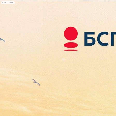
РЕКЛАМА
Афиша Plus
#телегид
Фонтанка.ру
Сегодня:
2026.08.06
05:24
Афиша Plus
кино
спектакли
выставки
концерты
лекции
книги
афиша плюс
новости
+