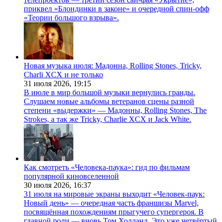
приквел «Блондинки в законе» и очередной спин-офф
«Теории большого взрыва».
Новая музыка июля: Мадонна, Rolling Stones, Tricky,
Charli XCX и не только
31 июля 2026,
19:15
В июле в мир большой музыки вернулись гранды.
Слушаем новые альбомы ветеранов сцены разной
степени «выдержки» — Мадонны, Rolling Stones, The
Strokes, а так же Tricky, Charlie XCX и Jack White.
Как смотреть «Человека-паука»: гид по фильмам
популярной киновселенной
30 июля 2026,
16:37
31 июля на мировые экраны выходит «Человек-паук:
Новый день» — очередная часть франшизы Marvel,
посвящённая похождениям прыгучего супергероя. В
главной роли — вновь Том Холланд. Это уже четвёртый