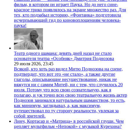
фильм, в котором он играет Паука. Но до него сине-
красное трико появлялось на экране множество раз. Для
тех, кто подзабыл историю, «Фонтанка» подготовила
исчерпывающий гид по киновоплощениям человека-
паука!
Театр одного шамана: девять дней назад не стало
основателя театра «Особняк» Дмитрия Поднозова
29 июля 2026,
23:45
Всякий, кто хоть раз видел Митю Поднозова на сцене,
подтвердит, что вот это «не стало», а также другие
глаголы, описывающие несуществование, никак не
вяжутся ни с самим Митей, ни с тем, что случилось 20
июля. Потому что всю свою сознательную, как я
полагаю, и уж точно всю свою театральную жизнь актер
Поднозов занимался натуральным шаманством, то есть,
как минимум, заглядывал, а, как максимум,
путешествовал по ту сторону реальности, увлекая за
собой зрителей.
Линч, Кортасар и «Матрица» в российской глуши. Чем
цепляет мультфильм «Непокой» с музыкой Курехина?