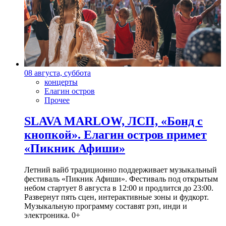
08 августа, суббота
концерты
Елагин остров
Прочее
SLAVA MARLOW, ЛСП, «Бонд с
кнопкой». Елагин остров примет
«Пикник Афиши»
Летний вайб традиционно поддерживает музыкальный
фестиваль «Пикник Афиши». Фестиваль под открытым
небом стартует 8 августа в 12:00 и продлится до 23:00.
Развернут пять сцен, интерактивные зоны и фудкорт.
Музыкальную программу составят рэп, инди и
электроника. 0+