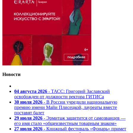
Новости
04 августа 2026
- ТАСС: Григорий Заславский
освобожден от должности ректора ГИТИСа
30 июля 2026
- В России учредили национальную
премию имени Майи Плисецкой, лауреаты вместе
поставят балет
29 июля 2026
- Эрмитаж защитится от самозванцев —
его имя стало «общеизвестным товарным знаком»
27 июля 2026
- Книжный фестиваль «Фонарь» примет