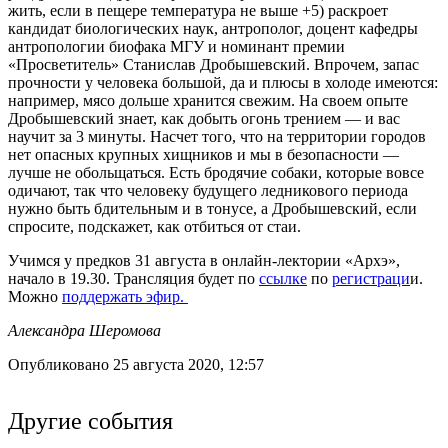
жить, если в пещере температура не выше +5) раскроет
кандидат биологических наук, антрополог, доцент кафедры
антропологии биофака МГУ и номинант премии
«Просветитель» Станислав Дробышевский. Впрочем, запас
прочности у человека большой, да и плюсы в холоде имеются:
например, мясо дольше хранится свежим. На своем опыте
Дробышевский знает, как добыть огонь трением — и вас
научит за 3 минуты. Насчет того, что на территории городов
нет опасных крупных хищников и мы в безопасности —
лучше не обольщаться. Есть бродячие собаки, которые вовсе
одичают, так что человеку будущего ледникового периода
нужно быть бдительным и в тонусе, а Дробышевский, если
спросите, подскажет, как отбиться от стаи.
Учимся у предков 31 августа в онлайн-лектории «Архэ»,
начало в 19.30. Трансляция будет по
ссылке
по
регистраци
и.
Можно
поддержать эфир.
Александра Шеромова
Опубликовано 25 августа 2020, 12:57
Другие события