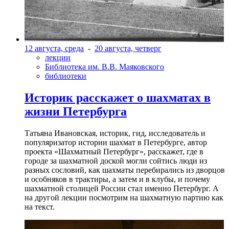
12 августа, среда
-
20 августа, четверг
лекции
Библиотека им. В.В. Маяковского
библиотеки
Историк расскажет о шахматах в
жизни Петербурга
Татьяна Ивановская, историк, гид, исследователь и
популяризатор истории шахмат в Петербурге, автор
проекта «Шахматный Петербург», расскажет, где в
городе за шахматной доской могли сойтись люди из
разных сословий, как шахматы перебирались из дворцов
и особняков в трактиры, а затем и в клубы, и почему
шахматной столицей России стал именно Петербург. А
на другой лекции посмотрим на шахматную партию как
на текст.