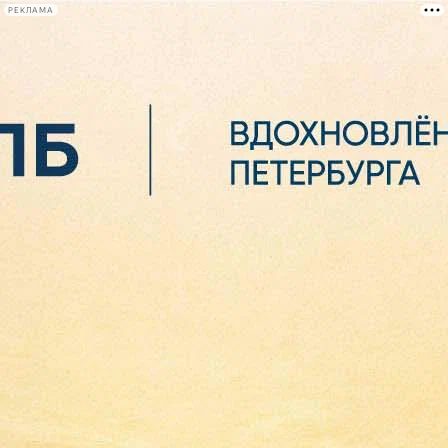
РЕКЛАМА
Афиша Plus
#телегид
Фонтанка.ру
Сегодня:
2026.08.07
06:42
Афиша Plus
кино
спектакли
выставки
концерты
лекции
книги
афиша плюс
новости
+