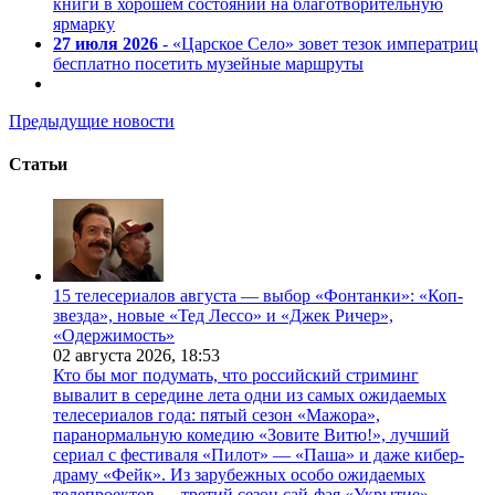
книги в хорошем состоянии на благотворительную
ярмарку
27 июля 2026
- «Царское Село» зовет тезок императриц
бесплатно посетить музейные маршруты
Предыдущие новости
Статьи
15 телесериалов августа — выбор «Фонтанки»: «Коп-
звезда», новые «Тед Лессо» и «Джек Ричер»,
«Одержимость»
02 августа 2026,
18:53
Кто бы мог подумать, что российский стриминг
вывалит в середине лета одни из самых ожидаемых
телесериалов года: пятый сезон «Мажора»,
паранормальную комедию «Зовите Витю!», лучший
сериал с фестиваля «Пилот» — «Паша» и даже кибер-
драму «Фейк». Из зарубежных особо ожидаемых
телепроектов — третий сезон сай-фая «Укрытие»,