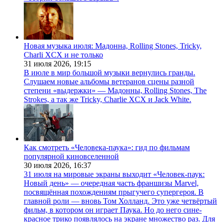
Новая музыка июля: Мадонна, Rolling Stones, Tricky,
Charli XCX и не только
31 июля 2026,
19:15
В июле в мир большой музыки вернулись гранды.
Слушаем новые альбомы ветеранов сцены разной
степени «выдержки» — Мадонны, Rolling Stones, The
Strokes, а так же Tricky, Charlie XCX и Jack White.
Как смотреть «Человека-паука»: гид по фильмам
популярной киновселенной
30 июля 2026,
16:37
31 июля на мировые экраны выходит «Человек-паук:
Новый день» — очередная часть франшизы Marvel,
посвящённая похождениям прыгучего супергероя. В
главной роли — вновь Том Холланд. Это уже четвёртый
фильм, в котором он играет Паука. Но до него сине-
красное трико появлялось на экране множество раз. Для