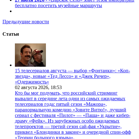
бесплатно посетить музейные маршруты
Предыдущие новости
Статьи
15 телесериалов августа — выбор «Фонтанки»: «Коп-
звезда», новые «Тед Лессо» и «Джек Ричер»,
«Одержимость»
02 августа 2026,
18:53
Кто бы мог подумать, что российский стриминг
вывалит в середине лета одни из самых ожидаемых
телесериалов года: пятый сезон «Мажора»,
паранормальную комедию «Зовите Витю!», лучший
сериал с фестиваля «Пилот» — «Паша» и даже кибер-
драму «Фейк». Из зарубежных особо ожидаемых
телепроектов — третий сезон сай-фая «Укрытие»,
приквел «Блондинки в законе» и очередной спин-офф
«Теории большого взрыва».