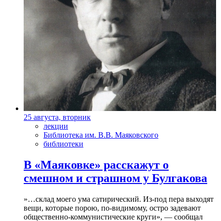
25 августа, вторник
лекции
Библиотека им. В.В. Маяковского
библиотеки
В «Маяковке» расскажут о
смешном и страшном у Булгакова
»…склад моего ума сатирический. Из-под пера выходят
вещи, которые порою, по-видимому, остро задевают
общественно-коммунистические круги», — сообщал