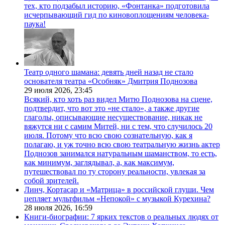
тех, кто подзабыл историю, «Фонтанка» подготовила
исчерпывающий гид по киновоплощениям человека-
паука!
Театр одного шамана: девять дней назад не стало
основателя театра «Особняк» Дмитрия Поднозова
29 июля 2026,
23:45
Всякий, кто хоть раз видел Митю Поднозова на сцене,
подтвердит, что вот это «не стало», а также другие
глаголы, описывающие несуществование, никак не
вяжутся ни с самим Митей, ни с тем, что случилось 20
июля. Потому что всю свою сознательную, как я
полагаю, и уж точно всю свою театральную жизнь актер
Поднозов занимался натуральным шаманством, то есть,
как минимум, заглядывал, а, как максимум,
путешествовал по ту сторону реальности, увлекая за
собой зрителей.
Линч, Кортасар и «Матрица» в российской глуши. Чем
цепляет мультфильм «Непокой» с музыкой Курехина?
28 июля 2026,
16:59
Книги-биографии: 7 ярких текстов о реальных людях от