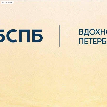
РЕКЛАМА
Афиша Plus
#телегид
Фонтанка.ру
Сегодня:
2026.08.07
00:33
Афиша Plus
кино
спектакли
выставки
концерты
лекции
книги
афиша плюс
новости
+