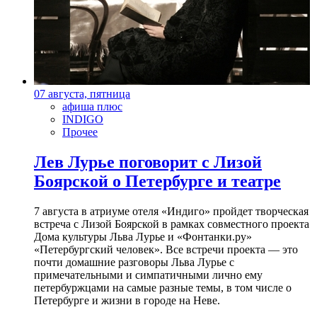
07 августа, пятница
афиша плюс
INDIGO
Прочее
Лев Лурье поговорит с Лизой
Боярской о Петербурге и театре
7 августа в атриуме отеля «Индиго» пройдет творческая
встреча с Лизой Боярской в рамках совместного проекта
Дома культуры Льва Лурье и «Фонтанки.ру»
«Петербургский человек». Все встречи проекта — это
почти домашние разговоры Льва Лурье с
примечательными и симпатичными лично ему
петербуржцами на самые разные темы, в том числе о
Петербурге и жизни в городе на Неве.