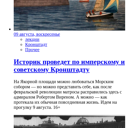
09 августа, воскресенье
лекции
Кронштадт
Прочее
Историк проведет по имперскому и
советскому Кронштадту
На Якорной площади можно любоваться Морским
собором — но можно представить себе, как после
февральской революции матросы расправились здесь с
адмиралом Робертом Виреном. А можно — как
протекала их обычная повседневная жизнь. Идем на
прогулку 9 августа. 16+