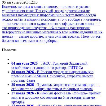
06 августа 2026, 12:13
Конечно, не цена в книге главное, — но книги умеют
удивлять и ею тоже. Тот случай, когда дороговизна не
вызывает возмущения: информацию и текст почти всегда
можно найти в издания попроще, а то и вообще в интернете,
— но качественная и художественно оформленная книга —
это произведение искусства. «Фонтанка» расспросила
петербургские книжные магазины о том, какие издания на их
полках — самые дорогие, и чем они интересны. Получилась
богатая во всех смыслах подборка.
Новости
04 августа 2026
- ТАСС: Григорий Заславский
освобожден от должности ректора ГИТИСа
30 июля 2026
- В России учредили национальную
премию имени Майи Плисецкой, лауреаты вместе
поставят балет
29 июля 2026
- Эрмитаж защитится от самозванцев —
его имя стало «общеизвестным товарным знаком»
27 июля 2026
- Книжный фестиваль «Фонарь» примет
книги в хорошем состоянии на благотворительную
ярмарку
27 июля 2026
- «Царское Село» зовет тезок императриц