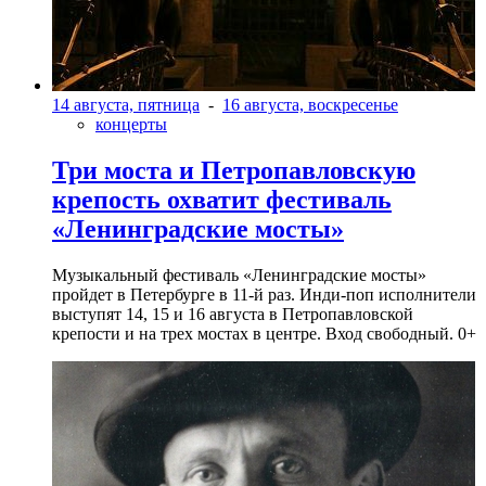
14 августа, пятница
-
16 августа, воскресенье
концерты
Три моста и Петропавловскую
крепость охватит фестиваль
«Ленинградские мосты»
Музыкальный фестиваль «Ленинградские мосты»
пройдет в Петербурге в 11-й раз. Инди-поп исполнители
выступят 14, 15 и 16 августа в Петропавловской
крепости и на трех мостах в центре. Вход свободный. 0+