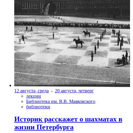
12 августа, среда
-
20 августа, четверг
лекции
Библиотека им. В.В. Маяковского
библиотеки
Историк расскажет о шахматах в
жизни Петербурга