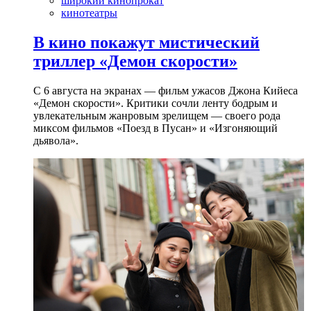
широкий кинопрокат
кинотеатры
В кино покажут мистический
триллер «Демон скорости»
С 6 августа на экранах — фильм ужасов Джона Кийеса
«Демон скорости». Критики сочли ленту бодрым и
увлекательным жанровым зрелищeм — своего рода
миксом фильмов «Поезд в Пусан» и «Изгоняющий
дьявола».