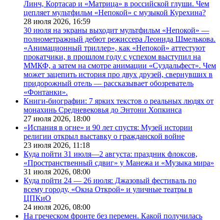
Линч, Кортасар и «Матрица» в российской глуши. Чем
цепляет мультфильм «Непокой» с музыкой Курехина?
28 июля 2026,
16:59
30 июля на экраны выходит мультфильм «Непокой» —
полнометражный дебют режиссера Леонида Шмелькова.
«Анимационный триллер», как «Непокой» аттестуют
прокатчики, в прошлом году с успехом выступил на
ММКФ, а затем на смотре анимации «Суздальфест». Чем
может зацепить история про двух друзей, свернувших в
придорожный отель — рассказывает обозреватель
«Фонтанки».
Книги-биографии: 7 ярких текстов о реальных людях от
монахинь Средневековья до Энтони Хопкинса
27 июля 2026,
18:00
«Испания в огне» и 90 лет спустя: Музей истории
религии открыл выставку о гражданской войне
23 июля 2026,
11:18
Куда пойти 31 июля—2 августа: праздник флоксов,
«Пространственный сдвиг» у Манежа и «Музыка мира»
31 июля 2026,
08:00
Куда пойти 24 — 26 июля: Джазовый фестиваль по
всему городу, «Окна Открой» и уличные театры в
ЦПКиО
24 июля 2026,
08:00
На греческом фронте без перемен. Какой получилась