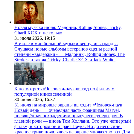
Новая музыка июля: Мадонна, Rolling Stones, Tricky,
Charli XCX и не только
31 июля 2026,
19:15
В июле в мир большой музыки вернулись гранды.
Слушаем новые альбомы ветеранов сцены разной
степени «выдержки» — Мадонны, Rolling Stones, The
Strokes, а так же Tricky, Charlie XCX и Jack White.
Как смотреть «Человека-паука»: гид по фильмам
популярной киновселенной
30 июля 2026,
16:37
31 июля на мировые экраны выходит «Человек-паук:
Новый день» — очередная часть франшизы Marvel,
посвящённая похождениям прыгучего супергероя. В
главной роли — вновь Том Холланд. Это уже четвёртый
фильм, в котором он играет Паука. Но до него сине-
красное трико появлялось на экране множество раз. Для