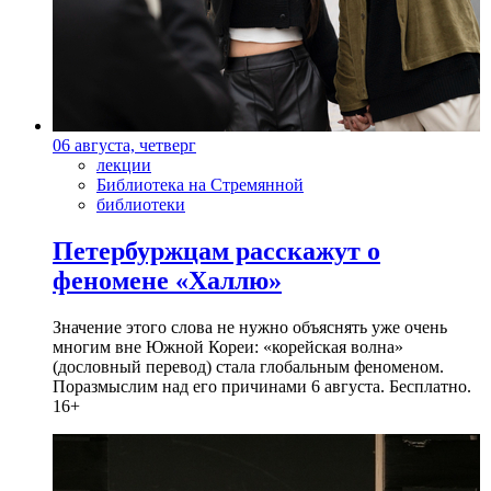
06 августа, четверг
лекции
Библиотека на Стремянной
библиотеки
Петербуржцам расскажут о
феномене «Халлю»
Значение этого слова не нужно объяснять уже очень
многим вне Южной Кореи: «корейская волна»
(дословный перевод) стала глобальным феноменом.
Поразмыслим над его причинами 6 августа. Бесплатно.
16+