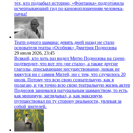
тех, кто подзабыл историю, «Фонтанка» подготовила
исчерпывающий гид по киновоплощениям человека-
паука!
Театр одного шамана: девять дней назад не стало
основателя театра «Особняк» Дмитрия Поднозова
29 июля 2026,
23:45
Всякий, кто хоть раз видел Митю Поднозова на сцене,
подтвердит, что вот это «не стало», а также другие
глаголы, описывающие несуществование, никак не
вяжутся ни с самим Митей, ни с тем, что случилось 20
июля. Потому что всю свою сознательную, как я
полагаю, и уж точно всю свою театральную жизнь актер
Поднозов занимался натуральным шаманством, то есть,
как минимум, заглядывал, а, как максимум,
путешествовал по ту сторону реальности, увлекая за
собой зрителей.