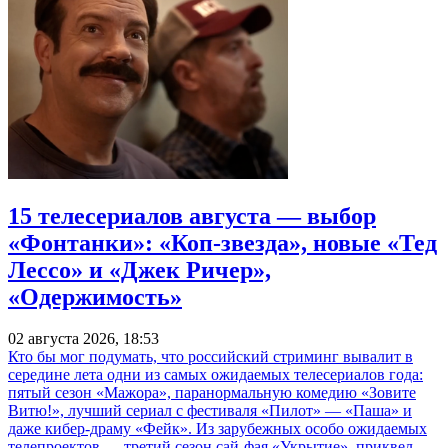
15 телесериалов августа — выбор
«Фонтанки»: «Коп-звезда», новые «Тед
Лессо» и «Джек Ричер»,
«Одержимость»
02 августа 2026, 18:53
Кто бы мог подумать, что российский стриминг вывалит в
середине лета одни из самых ожидаемых телесериалов года:
пятый сезон «Мажора», паранормальную комедию «Зовите
Витю!», лучший сериал с фестиваля «Пилот» — «Паша» и
даже кибер-драму «Фейк». Из зарубежных особо ожидаемых
телепроектов — третий сезон сай-фая «Укрытие», приквел