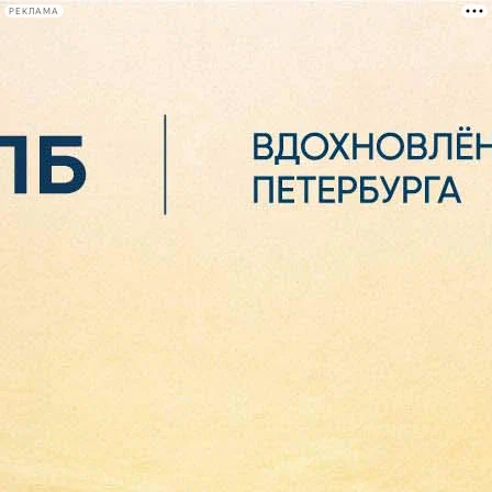
РЕКЛАМА
Афиша Plus
#телегид
Фонтанка.ру
Сегодня:
2026.08.06
02:59
Афиша Plus
кино
спектакли
выставки
концерты
лекции
книги
афиша плюс
новости
+