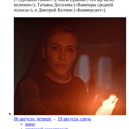
велению»), Татьяна Догилева («Вампиры средней
полосы»), и Дмитрий Колчин («Коммерсант»).
06 августа, четверг
-
19 августа, среда
кино