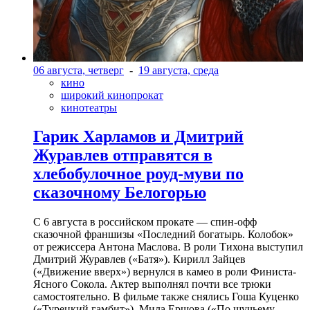
06 августа, четверг
-
19 августа, среда
кино
широкий кинопрокат
кинотеатры
Гарик Харламов и Дмитрий
Журавлев отправятся в
хлебобулочное роуд-муви по
сказочному Белогорью
С 6 августа в российском прокате — спин-офф
сказочной франшизы «Последний богатырь. Колобок»
от режиссера Антона Маслова. В роли Тихона выступил
Дмитрий Журавлев («Батя»). Кирилл Зайцев
(«Движение вверх») вернулся в камео в роли Финиста-
Ясного Сокола. Актер выполнял почти все трюки
самостоятельно. В фильме также снялись Гоша Куценко
(«Турецкий гамбит»), Мила Ершова («По щучьему