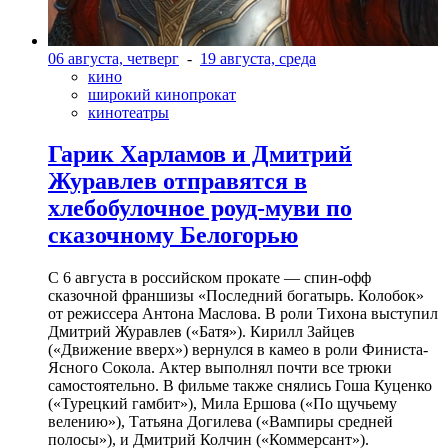
06 августа, четверг
-
19 августа, среда
кино
широкий кинопрокат
кинотеатры
Гарик Харламов и Дмитрий
Журавлев отправятся в
хлебобулочное роуд-муви по
сказочному Белогорью
С 6 августа в российском прокате — спин-офф
сказочной франшизы «Последний богатырь. Колобок»
от режиссера Антона Маслова. В роли Тихона выступил
Дмитрий Журавлев («Батя»). Кирилл Зайцев
(«Движение вверх») вернулся в камео в роли Финиста-
Ясного Сокола. Актер выполнял почти все трюки
самостоятельно. В фильме также снялись Гоша Куценко
(«Турецкий гамбит»), Мила Ершова («По щучьему
велению»), Татьяна Догилева («Вампиры средней
полосы»), и Дмитрий Колчин («Коммерсант»).