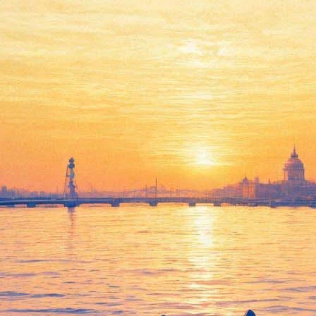
Тет-а-тет с Инной
Чуриковой. Актриса
проведет творческую встречу