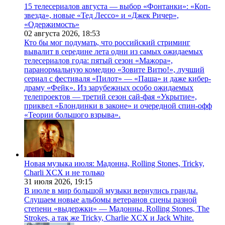
15 телесериалов августа — выбор «Фонтанки»: «Коп-
звезда», новые «Тед Лессо» и «Джек Ричер»,
«Одержимость»
02 августа 2026,
18:53
Кто бы мог подумать, что российский стриминг
вывалит в середине лета одни из самых ожидаемых
телесериалов года: пятый сезон «Мажора»,
паранормальную комедию «Зовите Витю!», лучший
сериал с фестиваля «Пилот» — «Паша» и даже кибер-
драму «Фейк». Из зарубежных особо ожидаемых
телепроектов — третий сезон сай-фая «Укрытие»,
приквел «Блондинки в законе» и очередной спин-офф
«Теории большого взрыва».
Новая музыка июля: Мадонна, Rolling Stones, Tricky,
Charli XCX и не только
31 июля 2026,
19:15
В июле в мир большой музыки вернулись гранды.
Слушаем новые альбомы ветеранов сцены разной
степени «выдержки» — Мадонны, Rolling Stones, The
Strokes, а так же Tricky, Charlie XCX и Jack White.