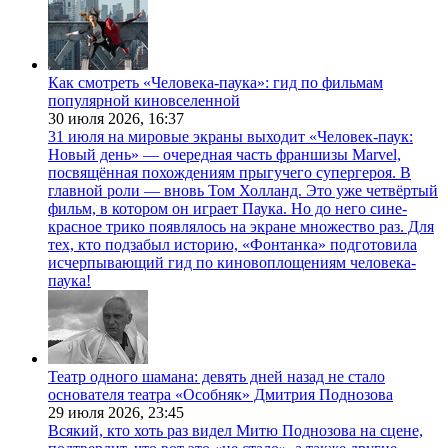
Как смотреть «Человека-паука»: гид по фильмам
популярной киновселенной
30 июля 2026,
16:37
31 июля на мировые экраны выходит «Человек-паук:
Новый день» — очередная часть франшизы Marvel,
посвящённая похождениям прыгучего супергероя. В
главной роли — вновь Том Холланд. Это уже четвёртый
фильм, в котором он играет Паука. Но до него сине-
красное трико появлялось на экране множество раз. Для
тех, кто подзабыл историю, «Фонтанка» подготовила
исчерпывающий гид по киновоплощениям человека-
паука!
Театр одного шамана: девять дней назад не стало
основателя театра «Особняк» Дмитрия Поднозова
29 июля 2026,
23:45
Всякий, кто хоть раз видел Митю Поднозова на сцене,