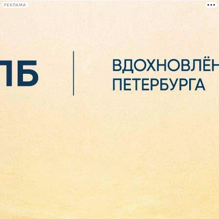
РЕКЛАМА
Афиша Plus
#телегид
Фонтанка.ру
Сегодня:
2026.08.06
20:37
Афиша Plus
кино
спектакли
выставки
концерты
лекции
книги
афиша плюс
новости
+