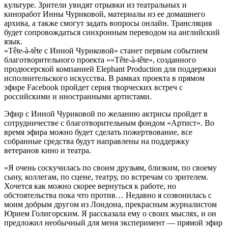
культуре. Зрители увидят отрывки из театральных и
киноработ Инны Чуриковой, материалы из ее домашнего
архива, а также смогут задать вопросы онлайн. Трансляция
будет сопровождаться синхронным переводом на английский
язык.
«Tête-à-tête с Инной Чуриковой» станет первым событием
благотворительного проекта ««Tête-à-tête», созданного
продюсерской компанией Elephant Production для поддержки
исполнительского искусства. В рамках проекта в прямом
эфире Facebook пройдет серия творческих встреч с
российскими и иностранными артистами.
Эфир с Инной Чуриковой по желанию актрисы пройдет в
сотрудничестве с благотворительным фондом «Артист». Во
время эфира можно будет сделать пожертвование, все
собранные средства будут направлены на поддержку
ветеранов кино и театра.
«Я очень соскучилась по своим друзьям, близким, по своему
сыну, коллегам, по сцене, театру, по встречам со зрителем.
Хочется как можно скорее вернуться к работе, но
обстоятельства пока что против… Недавно я созвонилась с
моим добрым другом из Лондона, прекрасным журналистом
Юрием Голигорским. Я рассказала ему о своих мыслях, и он
предложил необычный для меня эксперимент — прямой эфир