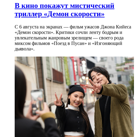
В кино покажут мистический
триллер «Демон скорости»
С 6 августа на экранах — фильм ужасов Джона Кийеса
«Демон скорости». Критики сочли ленту бодрым и
увлекательным жанровым зрелищeм — своего рода
миксом фильмов «Поезд в Пусан» и «Изгоняющий
дьявола».