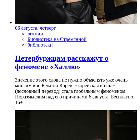
06 августа, четверг
лекции
Библиотека на Стремянной
библиотеки
Петербуржцам расскажут о
феномене «Халлю»
Значение этого слова не нужно объяснять уже очень
многим вне Южной Кореи: «корейская волна»
(дословный перевод) стала глобальным феноменом.
Поразмыслим над его причинами 6 августа. Бесплатно.
16+