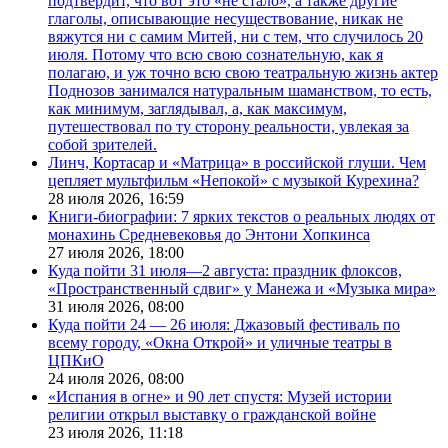
подтвердит, что вот это «не стало», а также другие
глаголы, описывающие несуществование, никак не
вяжутся ни с самим Митей, ни с тем, что случилось 20
июля. Потому что всю свою сознательную, как я
полагаю, и уж точно всю свою театральную жизнь актер
Поднозов занимался натуральным шаманством, то есть,
как минимум, заглядывал, а, как максимум,
путешествовал по ту сторону реальности, увлекая за
собой зрителей.
Линч, Кортасар и «Матрица» в российской глуши. Чем
цепляет мультфильм «Непокой» с музыкой Курехина?
28 июля 2026,
16:59
Книги-биографии: 7 ярких текстов о реальных людях от
монахинь Средневековья до Энтони Хопкинса
27 июля 2026,
18:00
Куда пойти 31 июля—2 августа: праздник флоксов,
«Пространственный сдвиг» у Манежа и «Музыка мира»
31 июля 2026,
08:00
Куда пойти 24 — 26 июля: Джазовый фестиваль по
всему городу, «Окна Открой» и уличные театры в
ЦПКиО
24 июля 2026,
08:00
«Испания в огне» и 90 лет спустя: Музей истории
религии открыл выставку о гражданской войне
23 июля 2026,
11:18