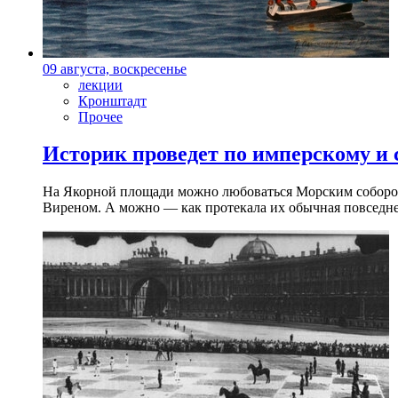
09 августа, воскресенье
лекции
Кронштадт
Прочее
Историк проведет по имперскому и
На Якорной площади можно любоваться Морским собором 
Виреном. А можно — как протекала их обычная повседнев