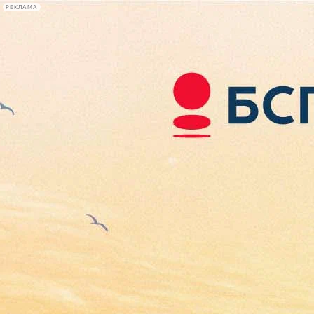
РЕКЛАМА
Афиша Plus
#телегид
Фонтанка.ру
Сегодня:
2026.08.08
18:30
Афиша Plus
кино
спектакли
выставки
концерты
лекции
книги
афиша плюс
новости
+