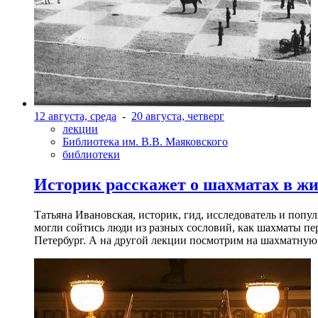
12 августа, среда
-
20 августа, четверг
лекции
Библиотека им. В.В. Маяковского
библиотеки
Историк расскажет о шахматах в ж
Татьяна Ивановская, историк, гид, исследователь и попу
могли сойтись люди из разных сословий, как шахматы пер
Петербург. А на другой лекции посмотрим на шахматную 