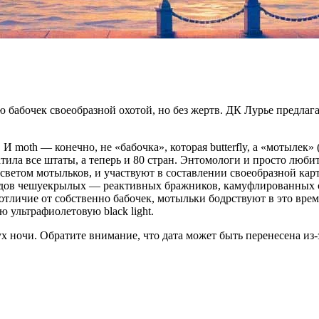
делю бабочек своеобразной охотой, но без жертв. ДК Лурье пред
 moth — конечно, не «бабочка», которая butterfly, а «мотылек»
атила все штаты, а теперь и 80 стран. Энтомологи и просто люб
светом мотыльков, и участвуют в составлении своеобразной кар
 видов чешуекрылых — реактивных бражников, камуфлированных 
личие от собственно бабочек, мотыльки бодрствуют в это время 
ультрафиолетовую black light.
ух ночи. Обратите внимание, что дата может быть перенесена из