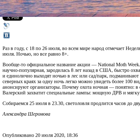
Все афиша плюс
Раз в году, с 18 по 26 июля, во всем мире народ отмечает Не
июля. Ночью, но все равно 8+.
Вообще-то официальное название акции — National Moth Week. И
научно-популярная, зародилась 8 лет назад в США, быстро охв
и единолично выходят ночью в лес или сад/парк, подманивают 
северных краях за одну ночь легко можно увидеть более 100
анонсируют организаторы. Почему охота ночная — понятно: в от
Валерский захватит специальные лампы: мощную ДРВ и мягкую 
Собираемся 25 июля в 23.30, светоловля продлится часов до дв
Александра Шеромова
Опубликовано 20 июля 2020, 18:36