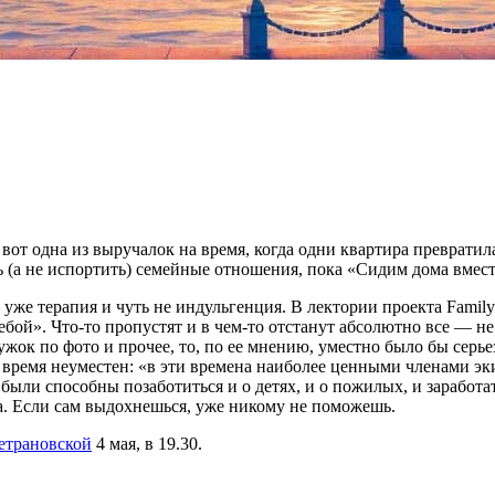
т одна из выручалок на время, когда одни квартира превратилас
 (а не испортить) семейные отношения, пока «Сидим дома вместе
е терапия и чуть не индульгенция. В лектории проекта Family 
ебой». Что-то пропустят и в чем-то отстанут абсолютно все — н
кружок по фото и прочее, то, по ее мнению, уместно было бы се
 время неуместен: «в эти времена наиболее ценными членами эк
 были способны позаботиться и о детях, и о пожилых, и заработ
ка. Если сам выдохнешься, уже никому не поможешь.
трановской
4 мая, в 19.30.