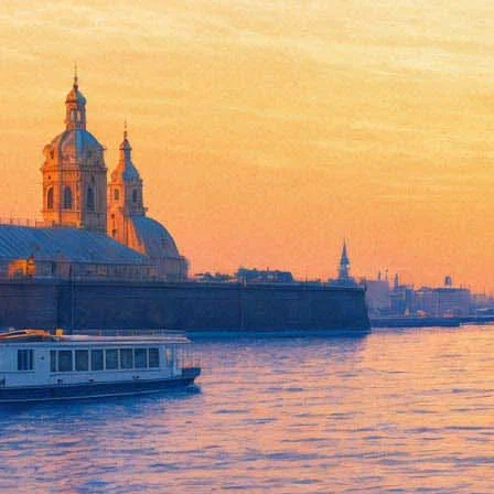
Людмила Петрановская объясн
стрессом