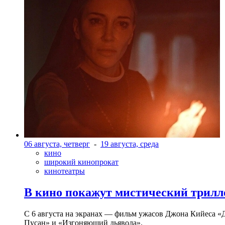
06 августа, четверг
-
19 августа, среда
кино
широкий кинопрокат
кинотеатры
В кино покажут мистический трилл
С 6 августа на экранах — фильм ужасов Джона Кийеса «
Пусан» и «Изгоняющий дьявола».