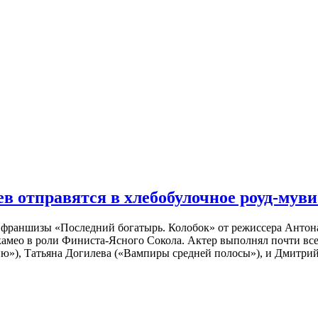
 отправятся в хлебобулочное роуд-муви
й франшизы «Последний богатырь. Колобок» от режиссера Анто
 камео в роли Финиста-Ясного Сокола. Актер выполнял почти вс
ю»), Татьяна Догилева («Вампиры средней полосы»), и Дмитрий