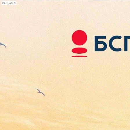
РЕКЛАМА
Афиша Plus
#телегид
Фонтанка.ру
Сегодня:
2026.08.06
14:57
Афиша Plus
кино
спектакли
выставки
концерты
лекции
книги
афиша плюс
новости
+