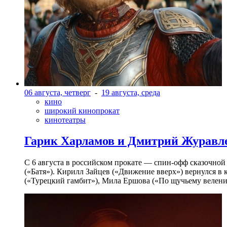
06 августа, четверг
-
19 августа, среда
кино
широкий кинопрокат
кинотеатры
Гарик Харламов и Дмитрий Журавлев
С 6 августа в российском прокате — спин-офф сказочно
(«Батя»). Кирилл Зайцев («Движение вверх») вернулся в
(«Турецкий гамбит»), Мила Ершова («По щучьему велени