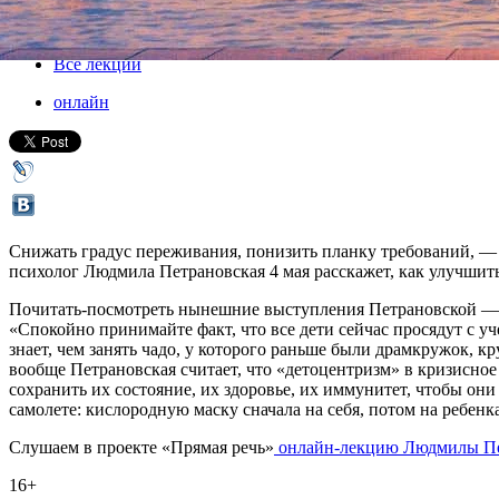
04 мая 2020, понедельник
,
19.30
Версия для печати
Все лекции
онлайн
Снижать градус переживания, понизить планку требований, — во
психолог Людмила Петрановская 4 мая расскажет, как улучшить
Почитать-посмотреть нынешние выступления Петрановской — уж
«Спокойно принимайте факт, что все дети сейчас просядут с уч
знает, чем занять чадо, у которого раньше были драмкружок, 
вообще Петрановская считает, что «детоцентризм» в кризисное
сохранить их состояние, их здоровье, их иммунитет, чтобы они
самолете: кислородную маску сначала на себя, потом на ребен
Слушаем в проекте «Прямая речь»
онлайн-лекцию Людмилы Пе
16+