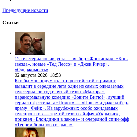
Предыдущие новости
Статьи
15 телесериалов августа — выбор «Фонтанки»: «Коп-
звезда», новые «Тед Лессо» и «Джек Ричер»,
«Одержимость»
02 августа 2026,
18:53
Кто бы мог подумать, что российский стриминг
вывалит в середине лета одни из самых ожидаемых
телесериалов года: пятый сезон «Мажора»,
паранормальную комедию «Зовите Витю!», лучший
сериал с фестиваля «Пилот» — «Паша» и даже кибер-
драму «Фейк». Из зарубежных особо ожидаемых
телепроектов — третий сезон сай-фая «Укрытие»,
приквел «Блондинки в законе» и очередной спин-офф
«Теории большого взрыва».