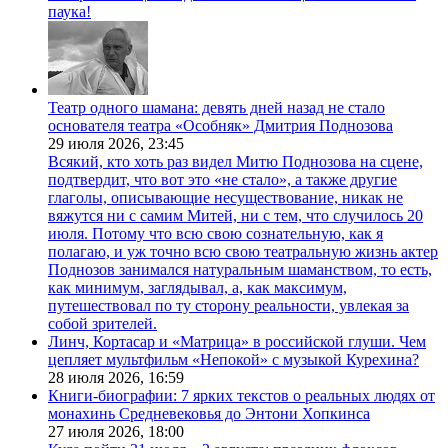
паука!
Театр одного шамана: девять дней назад не стало
основателя театра «Особняк» Дмитрия Поднозова
29 июля 2026,
23:45
Всякий, кто хоть раз видел Митю Поднозова на сцене,
подтвердит, что вот это «не стало», а также другие
глаголы, описывающие несуществование, никак не
вяжутся ни с самим Митей, ни с тем, что случилось 20
июля. Потому что всю свою сознательную, как я
полагаю, и уж точно всю свою театральную жизнь актер
Поднозов занимался натуральным шаманством, то есть,
как минимум, заглядывал, а, как максимум,
путешествовал по ту сторону реальности, увлекая за
собой зрителей.
Линч, Кортасар и «Матрица» в российской глуши. Чем
цепляет мультфильм «Непокой» с музыкой Курехина?
28 июля 2026,
16:59
Книги-биографии: 7 ярких текстов о реальных людях от
монахинь Средневековья до Энтони Хопкинса
27 июля 2026,
18:00