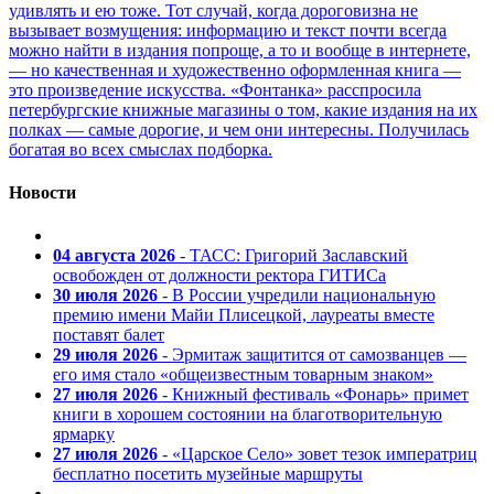
удивлять и ею тоже. Тот случай, когда дороговизна не
вызывает возмущения: информацию и текст почти всегда
можно найти в издания попроще, а то и вообще в интернете,
— но качественная и художественно оформленная книга —
это произведение искусства. «Фонтанка» расспросила
петербургские книжные магазины о том, какие издания на их
полках — самые дорогие, и чем они интересны. Получилась
богатая во всех смыслах подборка.
Новости
04 августа 2026
- ТАСС: Григорий Заславский
освобожден от должности ректора ГИТИСа
30 июля 2026
- В России учредили национальную
премию имени Майи Плисецкой, лауреаты вместе
поставят балет
29 июля 2026
- Эрмитаж защитится от самозванцев —
его имя стало «общеизвестным товарным знаком»
27 июля 2026
- Книжный фестиваль «Фонарь» примет
книги в хорошем состоянии на благотворительную
ярмарку
27 июля 2026
- «Царское Село» зовет тезок императриц
бесплатно посетить музейные маршруты