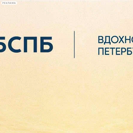
РЕКЛАМА
Афиша Plus
#телегид
Фонтанка.ру
Сегодня:
2026.08.06
18:57
Афиша Plus
кино
спектакли
выставки
концерты
лекции
книги
афиша плюс
новости
+