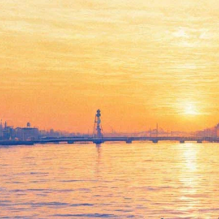
«Зазеркалье» покажет
даосскую притчу в двух
действиях и четырех