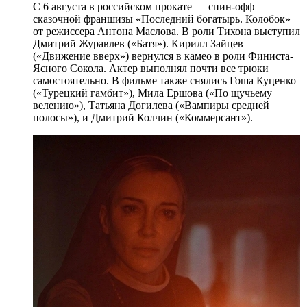
С 6 августа в российском прокате — спин-офф
сказочной франшизы «Последний богатырь. Колобок»
от режиссера Антона Маслова. В роли Тихона выступил
Дмитрий Журавлев («Батя»). Кирилл Зайцев
(«Движение вверх») вернулся в камео в роли Финиста-
Ясного Сокола. Актер выполнял почти все трюки
самостоятельно. В фильме также снялись Гоша Куценко
(«Турецкий гамбит»), Мила Ершова («По щучьему
велению»), Татьяна Догилева («Вампиры средней
полосы»), и Дмитрий Колчин («Коммерсант»).