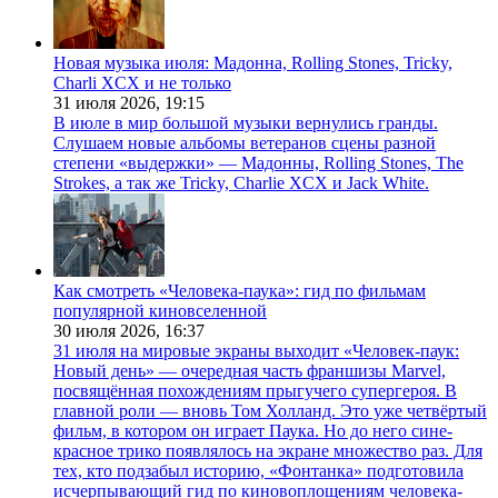
Новая музыка июля: Мадонна, Rolling Stones, Tricky,
Charli XCX и не только
31 июля 2026,
19:15
В июле в мир большой музыки вернулись гранды.
Слушаем новые альбомы ветеранов сцены разной
степени «выдержки» — Мадонны, Rolling Stones, The
Strokes, а так же Tricky, Charlie XCX и Jack White.
Как смотреть «Человека-паука»: гид по фильмам
популярной киновселенной
30 июля 2026,
16:37
31 июля на мировые экраны выходит «Человек-паук:
Новый день» — очередная часть франшизы Marvel,
посвящённая похождениям прыгучего супергероя. В
главной роли — вновь Том Холланд. Это уже четвёртый
фильм, в котором он играет Паука. Но до него сине-
красное трико появлялось на экране множество раз. Для
тех, кто подзабыл историю, «Фонтанка» подготовила
исчерпывающий гид по киновоплощениям человека-