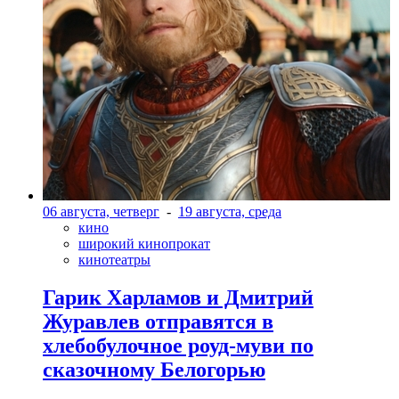
06 августа, четверг
-
19 августа, среда
кино
широкий кинопрокат
кинотеатры
Гарик Харламов и Дмитрий
Журавлев отправятся в
хлебобулочное роуд-муви по
сказочному Белогорью