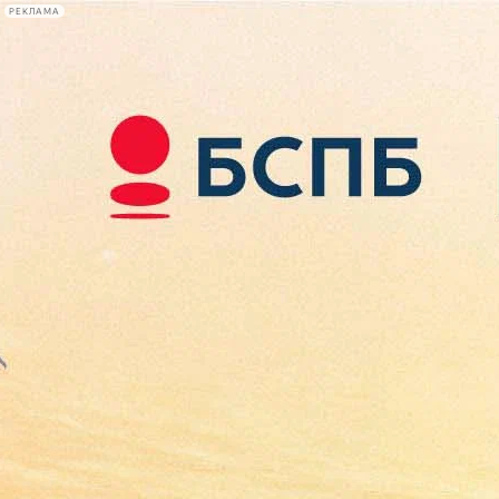
РЕКЛАМА
Афиша Plus
#телегид
Фонтанка.ру
Сегодня:
2026.08.08
01:24
Афиша Plus
кино
спектакли
выставки
концерты
лекции
книги
афиша плюс
новости
+