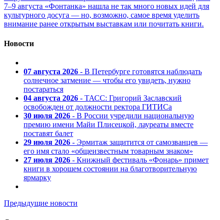
7–9 августа «Фонтанка» нашла не так много новых идей для
культурного досуга — но, возможно, самое время уделить
внимание ранее открытым выставкам или почитать книги.
Новости
07 августа 2026
- В Петербурге готовятся наблюдать
солнечное затмение — чтобы его увидеть, нужно
постараться
04 августа 2026
- ТАСС: Григорий Заславский
освобожден от должности ректора ГИТИСа
30 июля 2026
- В России учредили национальную
премию имени Майи Плисецкой, лауреаты вместе
поставят балет
29 июля 2026
- Эрмитаж защитится от самозванцев —
его имя стало «общеизвестным товарным знаком»
27 июля 2026
- Книжный фестиваль «Фонарь» примет
книги в хорошем состоянии на благотворительную
ярмарку
Предыдущие новости