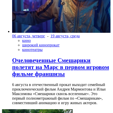
06 августа, четверг
-
19 августа, среда
кино
широкий кинопрокат
кинотеатры
Очеловеченные Смешарики
полетят на Марс в первом игровом
фильме франшизы
6 августа в отечественный прокат выходит семейный
приключенческий фильм Андрея Мармонтова и Ильи
Максимова «Смешарики сквозь вселенные». Это
первый полнометражный фильм по «Смешарикам»,
совместивший анимацию и игру живых актеров.