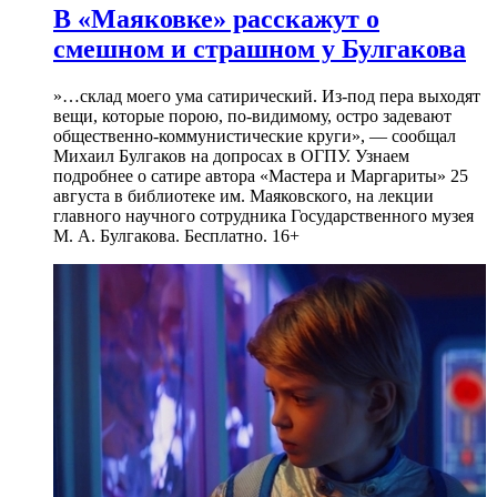
В «Маяковке» расскажут о
смешном и страшном у Булгакова
»…склад моего ума сатирический. Из-под пера выходят
вещи, которые порою, по-видимому, остро задевают
общественно-коммунистические круги», — сообщал
Михаил Булгаков на допросах в ОГПУ. Узнаем
подробнее о сатире автора «Мастера и Маргариты» 25
августа в библиотеке им. Маяковского, на лекции
главного научного сотрудника Государственного музея
М. А. Булгакова. Бесплатно. 16+