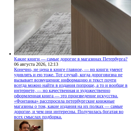
Какие книги — самые дорогие в магазинах Петербурга?
06 августа 2026,
12:13
Конечно, не цена в книге главное, — но книги умеют
удивлять и ею тоже. Тот случай, когда дороговизна не
вызывает возмущения: информацию и текст почти
всегда можно найти в издания попроще, а то и вообще в
интернете, — но качественная и художественно
оформленная книга — это произведение искусства.
«Фонтанка» расспросила петербургские книжные
магазины о том, какие издания на их полках — самые
дорогие, и чем они интересны. Получилась богатая во
всех смыслах подборка.