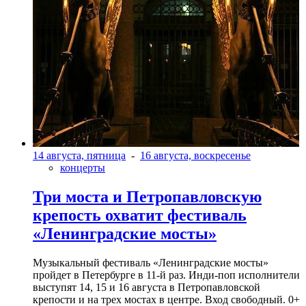
14 августа, пятница
-
16 августа, воскресенье
концерты
Три моста и Петропавловскую
крепость охватит фестиваль
«Ленинградские мосты»
Музыкальный фестиваль «Ленинградские мосты»
пройдет в Петербурге в 11-й раз. Инди-поп исполнители
выступят 14, 15 и 16 августа в Петропавловской
крепости и на трех мостах в центре. Вход свободный. 0+