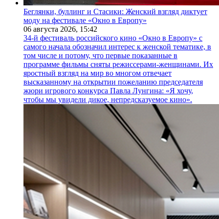
Беглянки, буллинг и Стасики: Женский взгляд диктует
моду на фестивале «Окно в Европу»
06 августа 2026,
15:42
34-й фестиваль российского кино «Окно в Европу» с
самого начала обозначил интерес к женской тематике, в
том числе и потому, что первые показанные в
программе фильмы сняты режиссерами-женщинами. Их
яростный взгляд на мир во многом отвечает
высказанному на открытии пожеланию председателя
жюри игрового конкурса Павла Лунгина: «Я хочу,
чтобы мы увидели дикое, непредсказуемое кино».