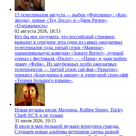
15 телесериалов августа — выбор «Фонтанки»: «Коп-
звезда», новые «Тед Лессо» и «Джек Ричер»,
«Одержимость»
02 августа 2026,
18:53
Кто бы мог подумать, что российский стриминг
вывалит в середине лета одни из самых ожидаемых
телесериалов года: пятый сезон «Мажора»,
паранормальную комедию «Зовите Витю!», лучший
сериал с фестиваля «Пилот» — «Паша» и даже кибер-
драму «Фейк». Из зарубежных особо ожидаемых
телепроектов — третий сезон сай-фая «Укрытие»,
приквел «Блондинки в законе» и очередной спин-офф
«Теории большого взрыва».
Новая музыка июля: Мадонна, Rolling Stones, Tricky,
Charli XCX и не только
31 июля 2026,
19:15
В июле в мир большой музыки вернулись гранды.
Слушаем новые альбомы ветеранов сцены разной