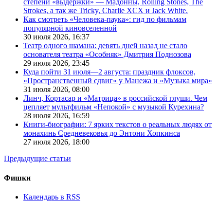
степени «выдержки» — Мадонны, Rolling Stones, The
Strokes, а так же Tricky, Charlie XCX и Jack White.
Как смотреть «Человека-паука»: гид по фильмам
популярной киновселенной
30 июля 2026,
16:37
Театр одного шамана: девять дней назад не стало
основателя театра «Особняк» Дмитрия Поднозова
29 июля 2026,
23:45
Куда пойти 31 июля—2 августа: праздник флоксов,
«Пространственный сдвиг» у Манежа и «Музыка мира»
31 июля 2026,
08:00
Линч, Кортасар и «Матрица» в российской глуши. Чем
цепляет мультфильм «Непокой» с музыкой Курехина?
28 июля 2026,
16:59
Книги-биографии: 7 ярких текстов о реальных людях от
монахинь Средневековья до Энтони Хопкинса
27 июля 2026,
18:00
Предыдущие статьи
Фишки
Календарь в RSS