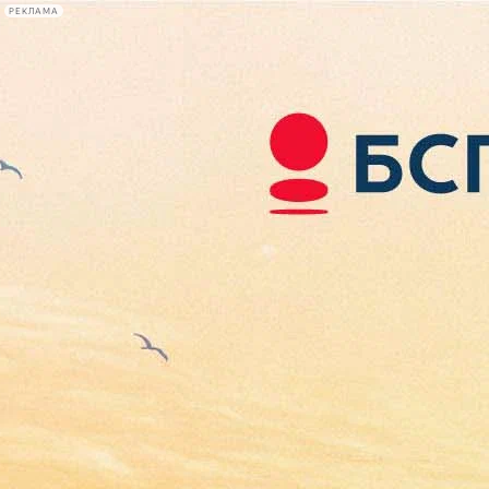
РЕКЛАМА
Афиша Plus
#телегид
Фонтанка.ру
Сегодня:
2026.08.07
12:57
Афиша Plus
кино
спектакли
выставки
концерты
лекции
книги
афиша плюс
новости
+