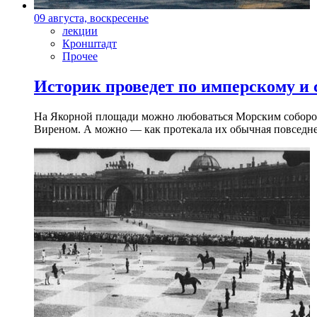
09 августа, воскресенье
лекции
Кронштадт
Прочее
Историк проведет по имперскому и
На Якорной площади можно любоваться Морским собором 
Виреном. А можно — как протекала их обычная повседнев