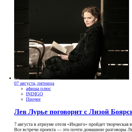
07 августа, пятница
афиша плюс
INDIGO
Прочее
Лев Лурье поговорит с Лизой Боярск
7 августа в атриуме отеля «Индиго» пройдет творческая 
Все встречи проекта — это почти домашние разговоры Л