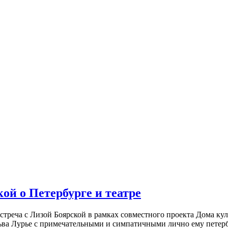
ой о Петербурге и театре
встреча с Лизой Боярской в рамках совместного проекта Дома к
ьва Лурье с примечательными и симпатичными лично ему петербу