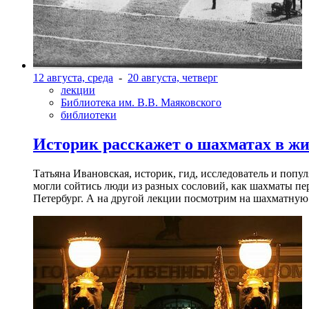
12 августа, среда
-
20 августа, четверг
лекции
Библиотека им. В.В. Маяковского
библиотеки
Историк расскажет о шахматах в ж
Татьяна Ивановская, историк, гид, исследователь и попу
могли сойтись люди из разных сословий, как шахматы пер
Петербург. А на другой лекции посмотрим на шахматную 