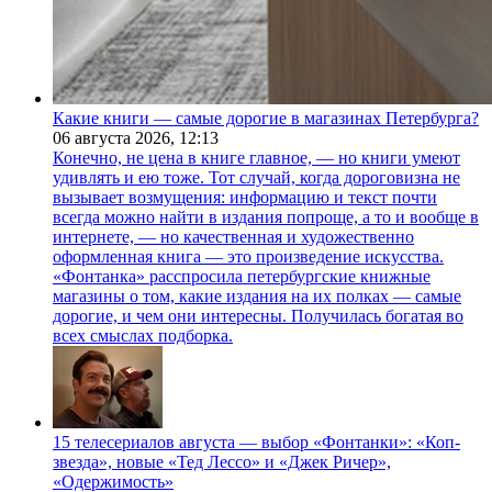
Какие книги — самые дорогие в магазинах Петербурга?
06 августа 2026,
12:13
Конечно, не цена в книге главное, — но книги умеют
удивлять и ею тоже. Тот случай, когда дороговизна не
вызывает возмущения: информацию и текст почти
всегда можно найти в издания попроще, а то и вообще в
интернете, — но качественная и художественно
оформленная книга — это произведение искусства.
«Фонтанка» расспросила петербургские книжные
магазины о том, какие издания на их полках — самые
дорогие, и чем они интересны. Получилась богатая во
всех смыслах подборка.
15 телесериалов августа — выбор «Фонтанки»: «Коп-
звезда», новые «Тед Лессо» и «Джек Ричер»,
«Одержимость»