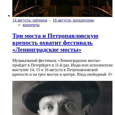
14 августа, пятница
-
16 августа, воскресенье
концерты
Три моста и Петропавловскую
крепость охватит фестиваль
«Ленинградские мосты»
Музыкальный фестиваль «Ленинградские мосты»
пройдет в Петербурге в 11-й раз. Инди-поп исполнители
выступят 14, 15 и 16 августа в Петропавловской
крепости и на трех мостах в центре. Вход свободный. 0+