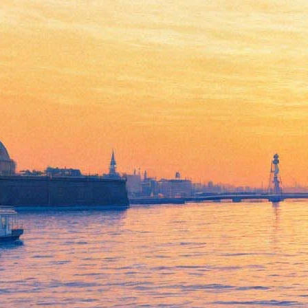
«Зазеркальный» Пушкин:
опера «Евгений Онегин»
#безантракта