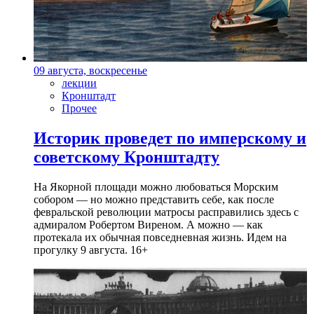
09 августа, воскресенье
лекции
Кронштадт
Прочее
Историк проведет по имперскому и
советскому Кронштадту
На Якорной площади можно любоваться Морским
собором — но можно представить себе, как после
февральской революции матросы расправились здесь с
адмиралом Робертом Виреном. А можно — как
протекала их обычная повседневная жизнь. Идем на
прогулку 9 августа. 16+