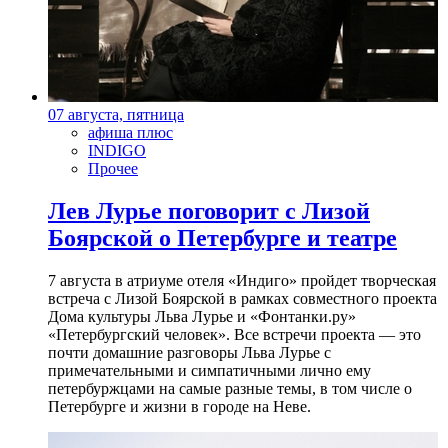
07 августа, пятница
афиша плюс
INDIGO
Прочее
Лев Лурье поговорит с Лизой
Боярской о Петербурге и театре
7 августа в атриуме отеля «Индиго» пройдет творческая
встреча с Лизой Боярской в рамках совместного проекта
Дома культуры Льва Лурье и «Фонтанки.ру»
«Петербургский человек». Все встречи проекта — это
почти домашние разговоры Льва Лурье с
примечательными и симпатичными лично ему
петербуржцами на самые разные темы, в том числе о
Петербурге и жизни в городе на Неве.