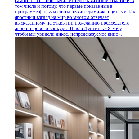
самого начала обозначил интерес к женской тематике, в
том числе и потому, что первые показанные в
программе фильмы сняты режиссерами-женщинами. Их
яростный взгляд на мир во многом отвечает
высказанному на открытии пожеланию председателя
жюри игрового конкурса Павла Лунгина: «Я хочу,
чтобы мы увидели дикое, непредсказуемое кино».