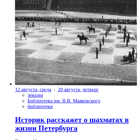
12 августа, среда
-
20 августа, четверг
лекции
Библиотека им. В.В. Маяковского
библиотеки
Историк расскажет о шахматах в
жизни Петербурга