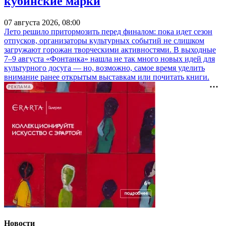
кубинские марки
07 августа 2026, 08:00
Лето решило притормозить перед финалом: пока идет сезон
отпусков, организаторы культурных событий не слишком
загружают горожан творческими активностями. В выходные
7–9 августа «Фонтанка» нашла не так много новых идей для
культурного досуга — но, возможно, самое время уделить
внимание ранее открытым выставкам или почитать книги.
РЕКЛАМА
Новости