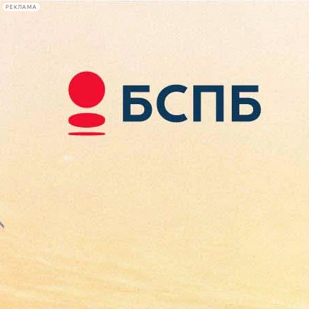
РЕКЛАМА
Афиша Plus
#телегид
Фонтанка.ру
Сегодня:
2026.08.07
22:54
Афиша Plus
кино
спектакли
выставки
концерты
лекции
книги
афиша плюс
новости
+