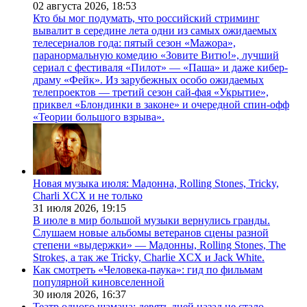
02 августа 2026,
18:53
Кто бы мог подумать, что российский стриминг
вывалит в середине лета одни из самых ожидаемых
телесериалов года: пятый сезон «Мажора»,
паранормальную комедию «Зовите Витю!», лучший
сериал с фестиваля «Пилот» — «Паша» и даже кибер-
драму «Фейк». Из зарубежных особо ожидаемых
телепроектов — третий сезон сай-фая «Укрытие»,
приквел «Блондинки в законе» и очередной спин-офф
«Теории большого взрыва».
Новая музыка июля: Мадонна, Rolling Stones, Tricky,
Charli XCX и не только
31 июля 2026,
19:15
В июле в мир большой музыки вернулись гранды.
Слушаем новые альбомы ветеранов сцены разной
степени «выдержки» — Мадонны, Rolling Stones, The
Strokes, а так же Tricky, Charlie XCX и Jack White.
Как смотреть «Человека-паука»: гид по фильмам
популярной киновселенной
30 июля 2026,
16:37
Театр одного шамана: девять дней назад не стало