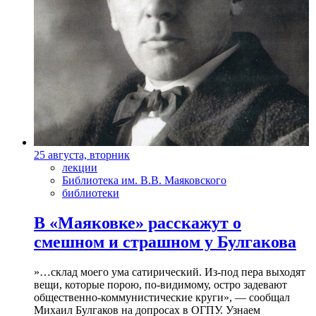
25 августа, вторник
лекции
Библиотека им. В.В. Маяковского
библиотеки
В «Маяковке» расскажут о
смешном и страшном у Булгакова
»…склад моего ума сатирический. Из-под пера выходят
вещи, которые порою, по-видимому, остро задевают
общественно-коммунистические круги», — сообщал
Михаил Булгаков на допросах в ОГПУ. Узнаем