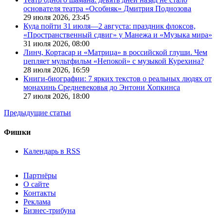
основателя театра «Особняк» Дмитрия Поднозова
29 июля 2026,
23:45
Куда пойти 31 июля—2 августа: праздник флоксов,
«Пространственный сдвиг» у Манежа и «Музыка мира»
31 июля 2026,
08:00
Линч, Кортасар и «Матрица» в российской глуши. Чем
цепляет мультфильм «Непокой» с музыкой Курехина?
28 июля 2026,
16:59
Книги-биографии: 7 ярких текстов о реальных людях от
монахинь Средневековья до Энтони Хопкинса
27 июля 2026,
18:00
Предыдущие статьи
Фишки
Календарь в RSS
Партнёры
О сайте
Контакты
Реклама
Бизнес-трибуна