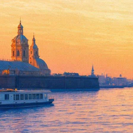
Венский оркестр Иоганна Штр
08 марта 2012, четверг
,
19.00
Версия для печати