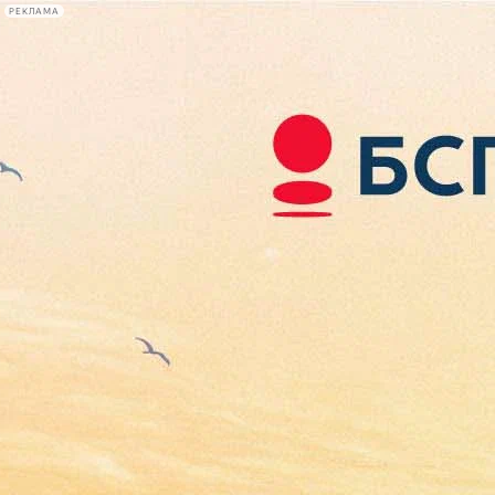
РЕКЛАМА
Афиша Plus
#телегид
Фонтанка.ру
Сегодня:
2026.08.07
10:36
Афиша Plus
кино
спектакли
выставки
концерты
лекции
книги
афиша плюс
новости
+