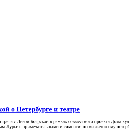
ой о Петербурге и театре
встреча с Лизой Боярской в рамках совместного проекта Дома к
ьва Лурье с примечательными и симпатичными лично ему петербу