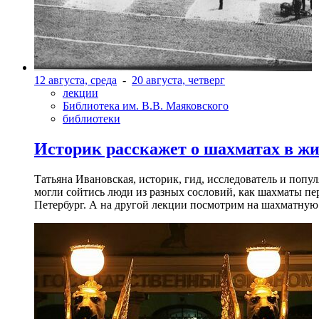
12 августа, среда
-
20 августа, четверг
лекции
Библиотека им. В.В. Маяковского
библиотеки
Историк расскажет о шахматах в ж
Татьяна Ивановская, историк, гид, исследователь и попу
могли сойтись люди из разных сословий, как шахматы пер
Петербург. А на другой лекции посмотрим на шахматную 