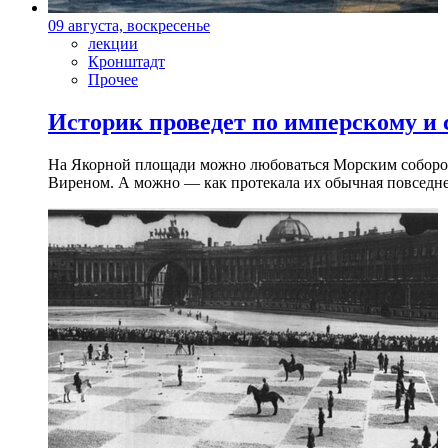
09 августа, воскресенье
лекции
Кронштадт
Прочее
Историк проведет по имперскому и
На Якорной площади можно любоваться Морским собором 
Виреном. А можно — как протекала их обычная повседнев