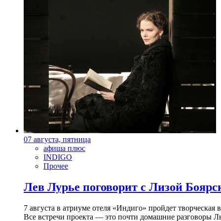
07 августа, пятница
афиша плюс
INDIGO
Прочее
Лев Лурье поговорит с Лизой Боярск
7 августа в атриуме отеля «Индиго» пройдет творческая 
Все встречи проекта — это почти домашние разговоры Л