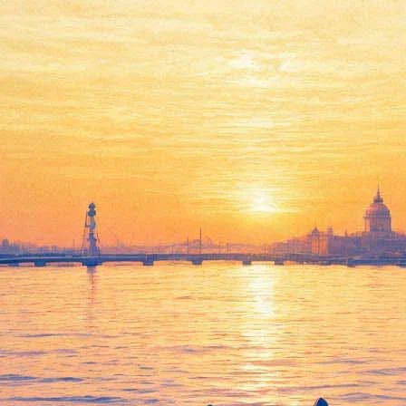
ауса. Дирижер - Райнер Роос.