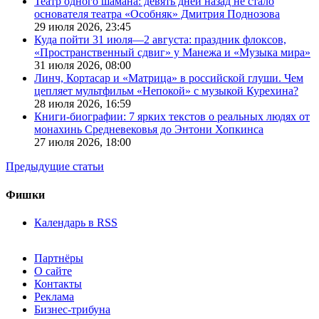
Театр одного шамана: девять дней назад не стало
основателя театра «Особняк» Дмитрия Поднозова
29 июля 2026,
23:45
Куда пойти 31 июля—2 августа: праздник флоксов,
«Пространственный сдвиг» у Манежа и «Музыка мира»
31 июля 2026,
08:00
Линч, Кортасар и «Матрица» в российской глуши. Чем
цепляет мультфильм «Непокой» с музыкой Курехина?
28 июля 2026,
16:59
Книги-биографии: 7 ярких текстов о реальных людях от
монахинь Средневековья до Энтони Хопкинса
27 июля 2026,
18:00
Предыдущие статьи
Фишки
Календарь в RSS
Партнёры
О сайте
Контакты
Реклама
Бизнес-трибуна