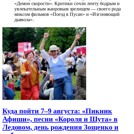
«Демон скорости». Критики сочли ленту бодрым и
увлекательным жанровым зрелищeм — своего рода
миксом фильмов «Поезд в Пусан» и «Изгоняющий
дьявола».
Куда пойти 7–9 августа: «Пикник
Афиши», песни «Короля и Шута» в
Ледовом, день рождения Зощенко и