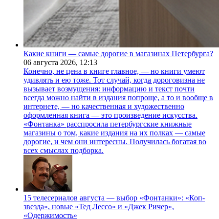
Какие книги — самые дорогие в магазинах Петербурга?
06 августа 2026,
12:13
Конечно, не цена в книге главное, — но книги умеют
удивлять и ею тоже. Тот случай, когда дороговизна не
вызывает возмущения: информацию и текст почти
всегда можно найти в издания попроще, а то и вообще в
интернете, — но качественная и художественно
оформленная книга — это произведение искусства.
«Фонтанка» расспросила петербургские книжные
магазины о том, какие издания на их полках — самые
дорогие, и чем они интересны. Получилась богатая во
всех смыслах подборка.
15 телесериалов августа — выбор «Фонтанки»: «Коп-
звезда», новые «Тед Лессо» и «Джек Ричер»,
«Одержимость»