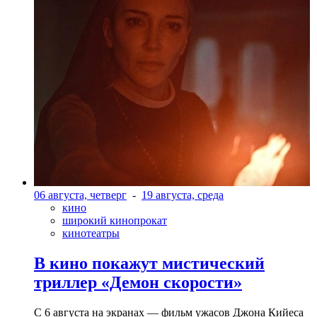
06 августа, четверг
-
19 августа, среда
кино
широкий кинопрокат
кинотеатры
В кино покажут мистический
триллер «Демон скорости»
С 6 августа на экранах — фильм ужасов Джона Кийеса