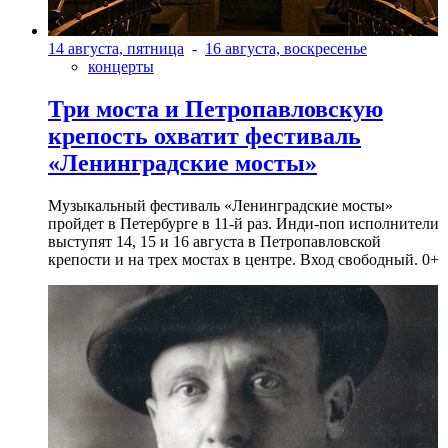
14 августа, пятница
-
16 августа, воскресенье
концерты
Три моста и Петропавловскую
крепость охватит фестиваль
«Ленинградские мосты»
Музыкальный фестиваль «Ленинградские мосты»
пройдет в Петербурге в 11-й раз. Инди-поп исполнители
выступят 14, 15 и 16 августа в Петропавловской
крепости и на трех мостах в центре. Вход свободный. 0+