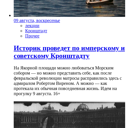
09 августа, воскресенье
лекции
Кронштадт
Прочее
Историк проведет по имперскому и
советскому Кронштадту
На Якорной площади можно любоваться Морским
собором — но можно представить себе, как после
февральской революции матросы расправились здесь с
адмиралом Робертом Виреном. А можно — как
протекала их обычная повседневная жизнь. Идем на
прогулку 9 августа. 16+