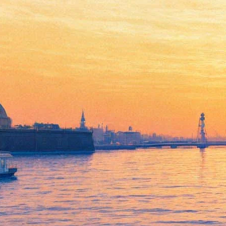
«Пой с Питер FM» с
участием Сергея Трофимова,
Олега Газманова, Татьяны