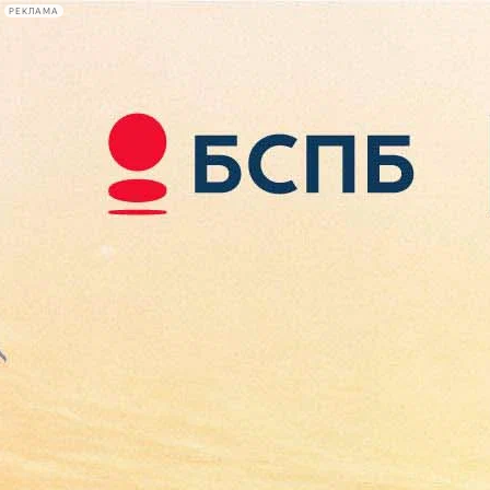
РЕКЛАМА
Афиша Plus
#телегид
Фонтанка.ру
Сегодня:
2026.08.09
13:08
Афиша Plus
кино
спектакли
выставки
концерты
лекции
книги
афиша плюс
новости
+