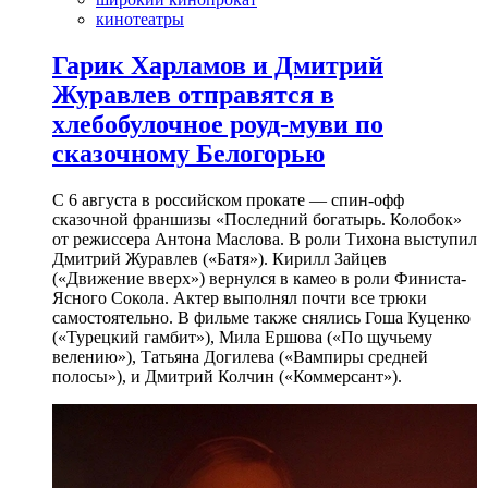
кинотеатры
Гарик Харламов и Дмитрий
Журавлев отправятся в
хлебобулочное роуд-муви по
сказочному Белогорью
С 6 августа в российском прокате — спин-офф
сказочной франшизы «Последний богатырь. Колобок»
от режиссера Антона Маслова. В роли Тихона выступил
Дмитрий Журавлев («Батя»). Кирилл Зайцев
(«Движение вверх») вернулся в камео в роли Финиста-
Ясного Сокола. Актер выполнял почти все трюки
самостоятельно. В фильме также снялись Гоша Куценко
(«Турецкий гамбит»), Мила Ершова («По щучьему
велению»), Татьяна Догилева («Вампиры средней
полосы»), и Дмитрий Колчин («Коммерсант»).