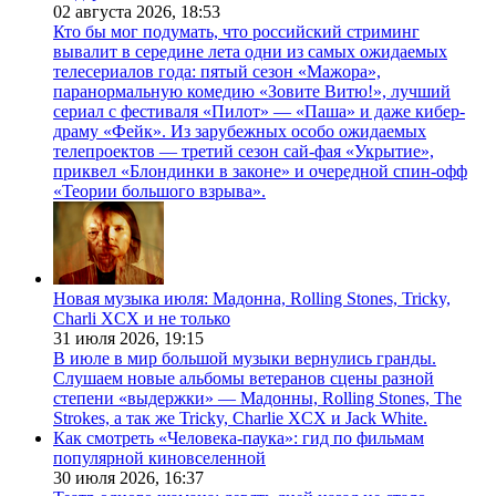
02 августа 2026,
18:53
Кто бы мог подумать, что российский стриминг
вывалит в середине лета одни из самых ожидаемых
телесериалов года: пятый сезон «Мажора»,
паранормальную комедию «Зовите Витю!», лучший
сериал с фестиваля «Пилот» — «Паша» и даже кибер-
драму «Фейк». Из зарубежных особо ожидаемых
телепроектов — третий сезон сай-фая «Укрытие»,
приквел «Блондинки в законе» и очередной спин-офф
«Теории большого взрыва».
Новая музыка июля: Мадонна, Rolling Stones, Tricky,
Charli XCX и не только
31 июля 2026,
19:15
В июле в мир большой музыки вернулись гранды.
Слушаем новые альбомы ветеранов сцены разной
степени «выдержки» — Мадонны, Rolling Stones, The
Strokes, а так же Tricky, Charlie XCX и Jack White.
Как смотреть «Человека-паука»: гид по фильмам
популярной киновселенной
30 июля 2026,
16:37