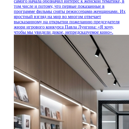
самого начала обозначил интерес к женской тематике, в
том числе и потому, что первые показанные в
программе фильмы сняты режиссерами-женщинами. Их
яростный взгляд на мир во многом отвечает
высказанному на открытии пожеланию председателя
жюри игрового конкурса Павла Лунгина: «Я хочу,
чтобы мы увидели дикое, непредсказуемое кино».