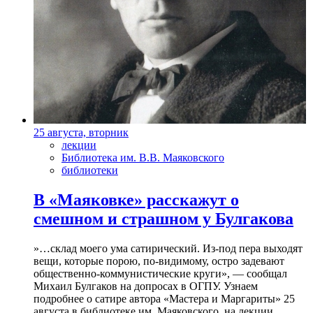
25 августа, вторник
лекции
Библиотека им. В.В. Маяковского
библиотеки
В «Маяковке» расскажут о
смешном и страшном у Булгакова
»…склад моего ума сатирический. Из-под пера выходят
вещи, которые порою, по-видимому, остро задевают
общественно-коммунистические круги», — сообщал
Михаил Булгаков на допросах в ОГПУ. Узнаем
подробнее о сатире автора «Мастера и Маргариты» 25
августа в библиотеке им. Маяковского, на лекции