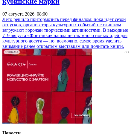
кубинские марки
07 августа 2026, 08:00
Лето решило притормозить перед финалом: пока идет сезон
отпусков, организаторы культурных событий не слишком
загружают горожан творческими активностями. В выходные
7–9 августа «Фонтанка» нашла не так много новых идей для
культурного досуга — но, возможно, самое время уделить
внимание ранее открытым выставкам или почитать книги.
РЕКЛАМА
Новости