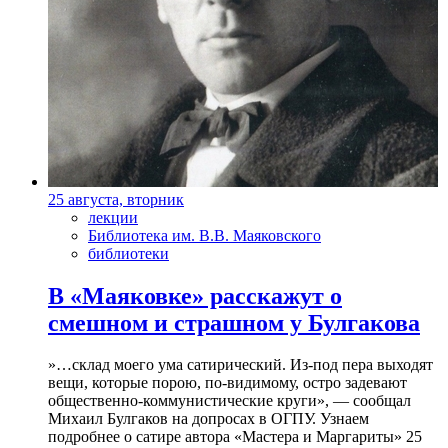
25 августа, вторник
лекции
Библиотека им. В.В. Маяковского
библиотеки
В «Маяковке» расскажут о
смешном и страшном у Булгакова
»…склад моего ума сатирический. Из-под пера выходят
вещи, которые порою, по-видимому, остро задевают
общественно-коммунистические круги», — сообщал
Михаил Булгаков на допросах в ОГПУ. Узнаем
подробнее о сатире автора «Мастера и Маргариты» 25