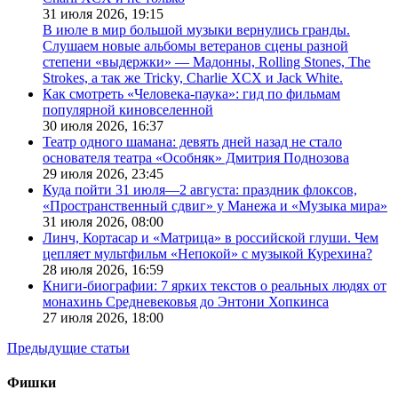
31 июля 2026,
19:15
В июле в мир большой музыки вернулись гранды.
Слушаем новые альбомы ветеранов сцены разной
степени «выдержки» — Мадонны, Rolling Stones, The
Strokes, а так же Tricky, Charlie XCX и Jack White.
Как смотреть «Человека-паука»: гид по фильмам
популярной киновселенной
30 июля 2026,
16:37
Театр одного шамана: девять дней назад не стало
основателя театра «Особняк» Дмитрия Поднозова
29 июля 2026,
23:45
Куда пойти 31 июля—2 августа: праздник флоксов,
«Пространственный сдвиг» у Манежа и «Музыка мира»
31 июля 2026,
08:00
Линч, Кортасар и «Матрица» в российской глуши. Чем
цепляет мультфильм «Непокой» с музыкой Курехина?
28 июля 2026,
16:59
Книги-биографии: 7 ярких текстов о реальных людях от
монахинь Средневековья до Энтони Хопкинса
27 июля 2026,
18:00
Предыдущие статьи
Фишки