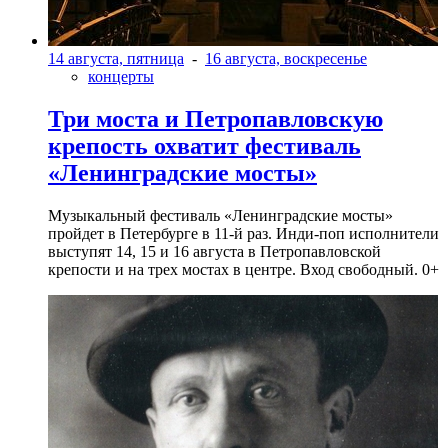
14 августа, пятница
-
16 августа, воскресенье
концерты
Три моста и Петропавловскую
крепость охватит фестиваль
«Ленинградские мосты»
Музыкальный фестиваль «Ленинградские мосты»
пройдет в Петербурге в 11-й раз. Инди-поп исполнители
выступят 14, 15 и 16 августа в Петропавловской
крепости и на трех мостах в центре. Вход свободный. 0+