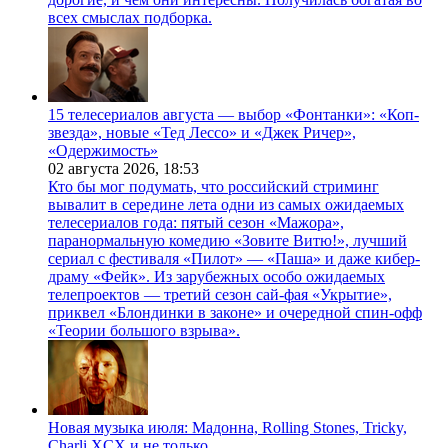
всех смыслах подборка.
15 телесериалов августа — выбор «Фонтанки»: «Коп-
звезда», новые «Тед Лессо» и «Джек Ричер»,
«Одержимость»
02 августа 2026,
18:53
Кто бы мог подумать, что российский стриминг
вывалит в середине лета одни из самых ожидаемых
телесериалов года: пятый сезон «Мажора»,
паранормальную комедию «Зовите Витю!», лучший
сериал с фестиваля «Пилот» — «Паша» и даже кибер-
драму «Фейк». Из зарубежных особо ожидаемых
телепроектов — третий сезон сай-фая «Укрытие»,
приквел «Блондинки в законе» и очередной спин-офф
«Теории большого взрыва».
Новая музыка июля: Мадонна, Rolling Stones, Tricky,
Charli XCX и не только