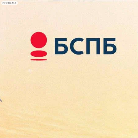
РЕКЛАМА
Афиша Plus
#телегид
Фонтанка.ру
Сегодня:
2026.08.07
16:29
Афиша Plus
кино
спектакли
выставки
концерты
лекции
книги
афиша плюс
новости
+