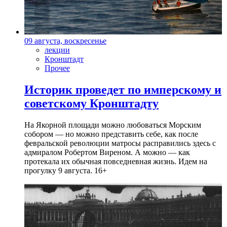
09 августа, воскресенье
лекции
Кронштадт
Прочее
Историк проведет по имперскому и
советскому Кронштадту
На Якорной площади можно любоваться Морским
собором — но можно представить себе, как после
февральской революции матросы расправились здесь с
адмиралом Робертом Виреном. А можно — как
протекала их обычная повседневная жизнь. Идем на
прогулку 9 августа. 16+