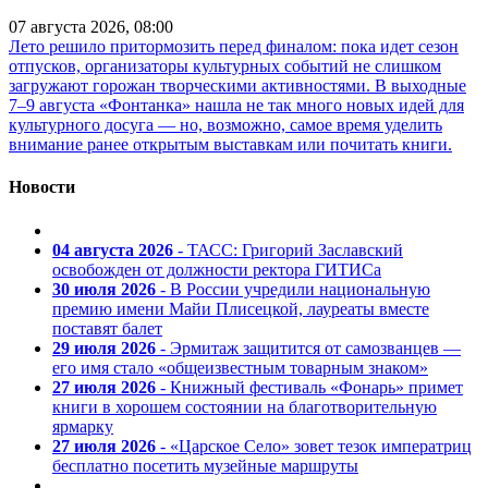
07 августа 2026, 08:00
Лето решило притормозить перед финалом: пока идет сезон
отпусков, организаторы культурных событий не слишком
загружают горожан творческими активностями. В выходные
7–9 августа «Фонтанка» нашла не так много новых идей для
культурного досуга — но, возможно, самое время уделить
внимание ранее открытым выставкам или почитать книги.
Новости
04 августа 2026
- ТАСС: Григорий Заславский
освобожден от должности ректора ГИТИСа
30 июля 2026
- В России учредили национальную
премию имени Майи Плисецкой, лауреаты вместе
поставят балет
29 июля 2026
- Эрмитаж защитится от самозванцев —
его имя стало «общеизвестным товарным знаком»
27 июля 2026
- Книжный фестиваль «Фонарь» примет
книги в хорошем состоянии на благотворительную
ярмарку
27 июля 2026
- «Царское Село» зовет тезок императриц
бесплатно посетить музейные маршруты