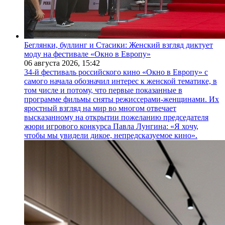
Беглянки, буллинг и Стасики: Женский взгляд диктует
моду на фестивале «Окно в Европу»
06 августа 2026,
15:42
34-й фестиваль российского кино «Окно в Европу» с
самого начала обозначил интерес к женской тематике, в
том числе и потому, что первые показанные в
программе фильмы сняты режиссерами-женщинами. Их
яростный взгляд на мир во многом отвечает
высказанному на открытии пожеланию председателя
жюри игрового конкурса Павла Лунгина: «Я хочу,
чтобы мы увидели дикое, непредсказуемое кино».