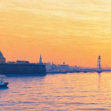
«Мюзик-холл» #безантракта:
Наталья Круглова прочтет
«Дюймовочку» - под музыку