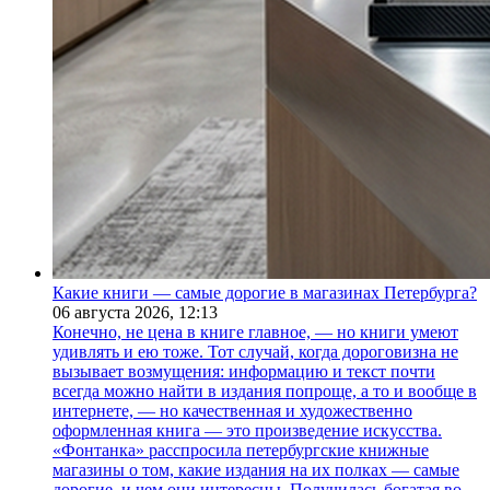
Какие книги — самые дорогие в магазинах Петербурга?
06 августа 2026,
12:13
Конечно, не цена в книге главное, — но книги умеют
удивлять и ею тоже. Тот случай, когда дороговизна не
вызывает возмущения: информацию и текст почти
всегда можно найти в издания попроще, а то и вообще в
интернете, — но качественная и художественно
оформленная книга — это произведение искусства.
«Фонтанка» расспросила петербургские книжные
магазины о том, какие издания на их полках — самые
дорогие, и чем они интересны. Получилась богатая во